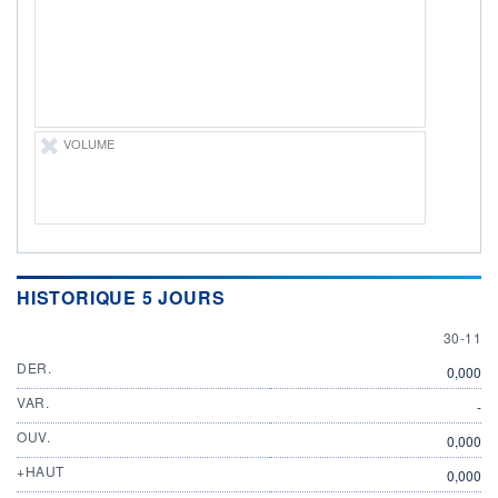
ÉLIGIBILITÉ
Non éligible
Boursobank
+ PORTEFEUILLE
+ LISTE
VOLUME
HISTORIQUE 5 JOURS
30 NOV
30-11
DER.
0,000
VAR.
-
OUV.
0,000
+HAUT
0,000