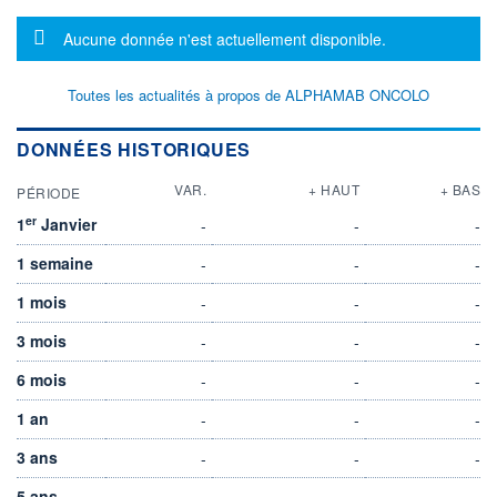
Message d'information
Aucune donnée n'est actuellement disponible.
Toutes les actualités à propos de ALPHAMAB ONCOLO
DONNÉES HISTORIQUES
VAR.
+ HAUT
+ BAS
PÉRIODE
er
1
Janvier
-
-
-
1 semaine
-
-
-
1 mois
-
-
-
3 mois
-
-
-
6 mois
-
-
-
1 an
-
-
-
3 ans
-
-
-
5 ans
-
-
-