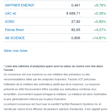
0,461
+9,76%
HAFFNER ENERGY
8 699,71
+0,35%
CAC 40
27,82
+0,80%
2CRSI
82,65
+4,07%
Pétrole Brent
0,806
+14,81%
AB SCIENCE
Gérer mes listes
* Liste des cabinets d'analystes ayant suivi la valeur au moins une fois dans
l'année :
Un consensus est une moyenne ou une médiane des prévisions ou des
recommandations faites par les analystes financiers. Factset JCF préconise
l'utilisation de la médiane des estimations plutôt que de la moyenne. La moyenne
présente en effet l'inconvénient d'être sensible aux estimations extrêmes d'un
échantillon, inconvénient auquel échappe la médiane. La médiane est donc l'estimation
la plus généralement retenue par la place financière.
Le présent consensus est fourni par la société FactSet Research Systems Inc et
résulte par nature d'une diffusion de plusieurs opinions d'analystes. Il est rappelé qu'en