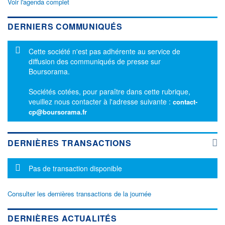
Voir l'agenda complet
DERNIERS COMMUNIQUÉS
Message d'information
Cette société n'est pas adhérente au service de
diffusion des communiqués de presse sur
Boursorama.
Sociétés cotées, pour paraître dans cette rubrique,
veuillez nous contacter à l'adresse suivante :
contact-
cp@boursorama.fr
DERNIÈRES TRANSACTIONS
Message d'information
Pas de transaction disponible
Consulter les dernières transactions de la journée
DERNIÈRES ACTUALITÉS