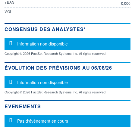
+BAS
0,000
VOL.
-
CONSENSUS DES ANALYSTES*
Message d'information
Information non disponible
Copyright © 2026 FactSet Research Systems Inc. All rights reserved.
ÉVOLUTION DES PRÉVISIONS AU 06/08/26
Message d'information
Information non disponible
Copyright © 2026 FactSet Research Systems Inc. All rights reserved.
ÉVÈNEMENTS
Message d'information
Pas d'évènement en cours