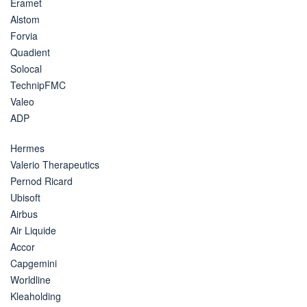
Eramet
Alstom
Forvia
Quadient
Solocal
TechnipFMC
Valeo
ADP
Hermes
Valerio Therapeutics
Pernod Ricard
Ubisoft
Airbus
Air Liquide
Accor
Capgemini
Worldline
Kleaholding