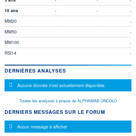
10 ans
-
-
-
MM20
-
MM50
-
MM100
-
RSI14
-
DERNIÈRES ANALYSES
Message d'information
Aucune donnée n'est actuellement disponible.
Toutes les analyses à propos de ALPHAMAB ONCOLO
DERNIERS MESSAGES SUR LE FORUM
Message d'information
Aucun message à afficher