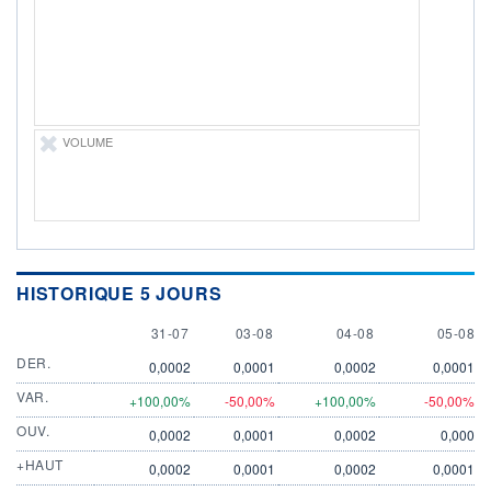
ÉLIGIBILITÉ
Non éligible
Boursobank
+ PORTEFEUILLE
+ LISTE
VOLUME
HISTORIQUE 5 JOURS
31 JULY
3 AUGUST
4 AUGUST
5 AUGU
31-07
03-08
04-08
05-08
DER.
0,0002
0,0001
0,0002
0,0001
VAR.
+100,00%
-50,00%
+100,00%
-50,00%
OUV.
0,0002
0,0001
0,0002
0,000
+HAUT
0,0002
0,0001
0,0002
0,0001