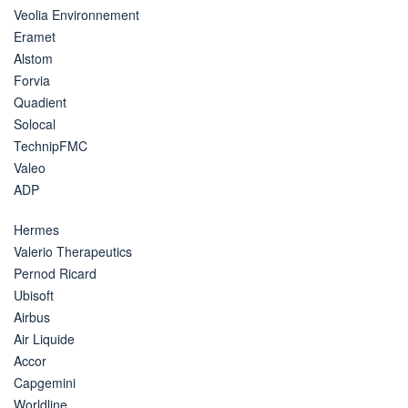
Veolia Environnement
Eramet
Alstom
Forvia
Quadient
Solocal
TechnipFMC
Valeo
ADP
Hermes
Valerio Therapeutics
Pernod Ricard
Ubisoft
Airbus
Air Liquide
Accor
Capgemini
Worldline