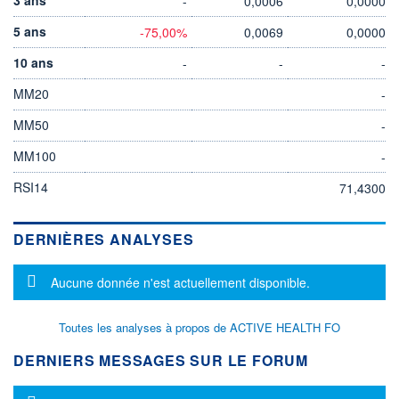
-
0,0006
0,0000
5 ans
-75,00%
0,0069
0,0000
10 ans
-
-
-
MM20
-
MM50
-
MM100
-
RSI14
71,4300
DERNIÈRES ANALYSES
Message d'information
Aucune donnée n'est actuellement disponible.
Toutes les analyses à propos de ACTIVE HEALTH FO
DERNIERS MESSAGES SUR LE FORUM