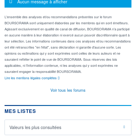
Message d'information
Aucun message à afficher
L'ensemble des analyses et/ou recommandations présentes sur le forum
BOURSORAMA sont uniquement élaborées par les membres qui en sont émetteurs.
Agissant exclusivement en qualité de canal de diffusion, BOURSORAMA n'a participé
en aucune manière à leur élaboration ni exercé aucun pouvoir discrétionnaire quant à
leur sélection. Les informations contenues dans ces analyses et/ou recommandations
ont été retranscrites "en l'état", sans déclaration ni garantie d'aucune sorte. Les
opinions ou estimations qui y sont exprimées sont celles de leurs auteurs et ne
sauraient refléter le point de vue de BOURSORAMA. Sous réserves des lois
applicables, ni l'information contenue, ni les analyses qui y sont exprimées ne
sauraient engager la responsabilité BOURSORAMA.
Lire les mentions légales complètes
Voir tous les forums
MES LISTES
Valeurs les plus consultées