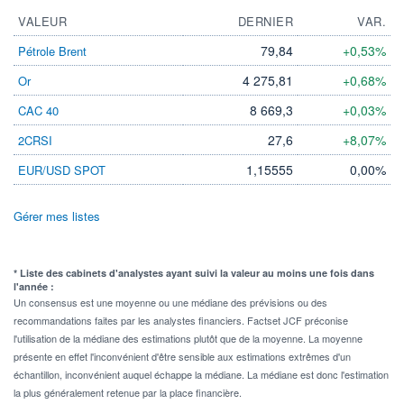
VALEUR
DERNIER
VAR.
79,84
+0,53%
Pétrole Brent
4 275,81
+0,68%
Or
8 669,3
+0,03%
CAC 40
27,6
+8,07%
2CRSI
1,15555
0,00%
EUR/USD SPOT
Gérer mes listes
* Liste des cabinets d'analystes ayant suivi la valeur au moins une fois dans
l'année :
Un consensus est une moyenne ou une médiane des prévisions ou des
recommandations faites par les analystes financiers. Factset JCF préconise
l'utilisation de la médiane des estimations plutôt que de la moyenne. La moyenne
présente en effet l'inconvénient d'être sensible aux estimations extrêmes d'un
échantillon, inconvénient auquel échappe la médiane. La médiane est donc l'estimation
la plus généralement retenue par la place financière.