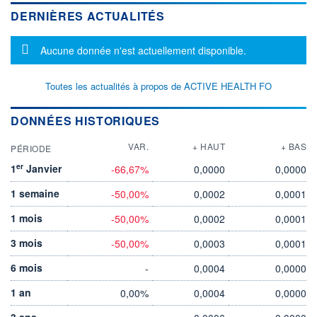
DERNIÈRES ACTUALITÉS
Message d'information
Aucune donnée n'est actuellement disponible.
Toutes les actualités à propos de ACTIVE HEALTH FO
DONNÉES HISTORIQUES
VAR.
+ HAUT
+ BAS
PÉRIODE
er
1
Janvier
-66,67%
0,0000
0,0000
1 semaine
-50,00%
0,0002
0,0001
1 mois
-50,00%
0,0002
0,0001
3 mois
-50,00%
0,0003
0,0001
6 mois
-
0,0004
0,0000
1 an
0,00%
0,0004
0,0000
3 ans