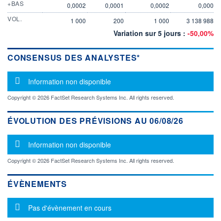
+BAS
0,0002
0,0001
0,0002
0,000
VOL.
1 000
200
1 000
3 138 988
Variation sur 5 jours :
-50,00%
CONSENSUS DES ANALYSTES*
Message d'information
Information non disponible
Copyright © 2026 FactSet Research Systems Inc. All rights reserved.
ÉVOLUTION DES PRÉVISIONS AU 06/08/26
Message d'information
Information non disponible
Copyright © 2026 FactSet Research Systems Inc. All rights reserved.
ÉVÈNEMENTS
Message d'information
Pas d'évènement en cours