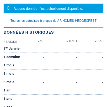
Message d'information
Aucune donnée n'est actuellement disponible.
Toutes les actualités à propos de AR HOMES HEDGECREST
DONNÉES HISTORIQUES
VAR.
+ HAUT
+ BAS
PÉRIODE
er
1
Janvier
-
-
-
1 semaine
-
-
-
1 mois
-
-
-
3 mois
-
-
-
6 mois
-
-
-
1 an
-
-
-
3 ans
-
-
-
5 ans
-
-
-