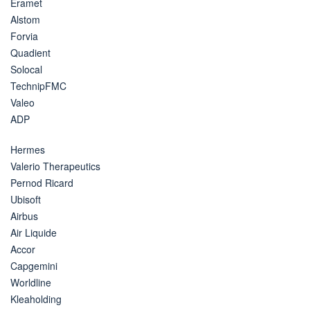
Eramet
Alstom
Forvia
Quadient
Solocal
TechnipFMC
Valeo
ADP
Hermes
Valerio Therapeutics
Pernod Ricard
Ubisoft
Airbus
Air Liquide
Accor
Capgemini
Worldline
Kleaholding