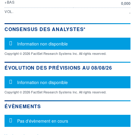
+BAS
0,000
VOL.
-
CONSENSUS DES ANALYSTES*
Message d'information
Information non disponible
Copyright © 2026 FactSet Research Systems Inc. All rights reserved.
ÉVOLUTION DES PRÉVISIONS AU 08/08/26
Message d'information
Information non disponible
Copyright © 2026 FactSet Research Systems Inc. All rights reserved.
ÉVÈNEMENTS
Message d'information
Pas d'évènement en cours