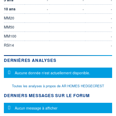
10 ans
-
-
-
MM20
-
MM50
-
MM100
-
RSI14
-
DERNIÈRES ANALYSES
Message d'information
Aucune donnée n'est actuellement disponible.
Toutes les analyses à propos de AR HOMES HEDGECREST
DERNIERS MESSAGES SUR LE FORUM
Message d'information
Aucun message à afficher