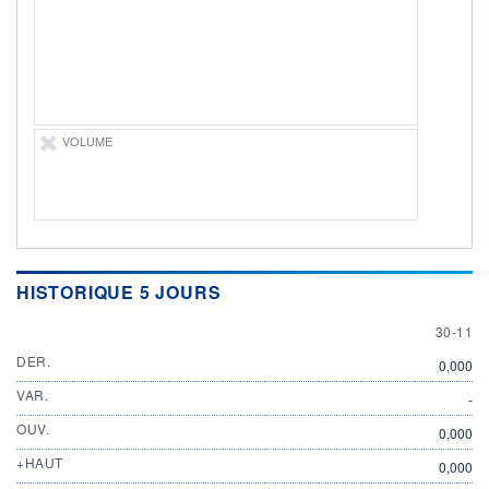
ÉLIGIBILITÉ
Non éligible
Boursobank
+ PORTEFEUILLE
+ LISTE
VOLUME
HISTORIQUE 5 JOURS
30 NOV
30-11
DER.
0,000
VAR.
-
OUV.
0,000
+HAUT
0,000