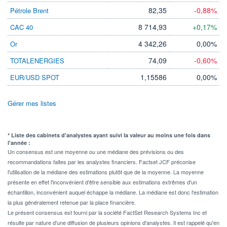
82,35
-0,88%
Pétrole Brent
8 714,93
+0,17%
CAC 40
4 342,26
0,00%
Or
74,09
-0,60%
TOTALENERGIES
1,15586
0,00%
EUR/USD SPOT
Gérer mes listes
* Liste des cabinets d'analystes ayant suivi la valeur au moins une fois dans
l'année :
Un consensus est une moyenne ou une médiane des prévisions ou des
recommandations faites par les analystes financiers. Factset JCF préconise
l'utilisation de la médiane des estimations plutôt que de la moyenne. La moyenne
présente en effet l'inconvénient d'être sensible aux estimations extrêmes d'un
échantillon, inconvénient auquel échappe la médiane. La médiane est donc l'estimation
la plus généralement retenue par la place financière.
Le présent consensus est fourni par la société FactSet Research Systems Inc et
résulte par nature d'une diffusion de plusieurs opinions d'analystes. Il est rappelé qu'en