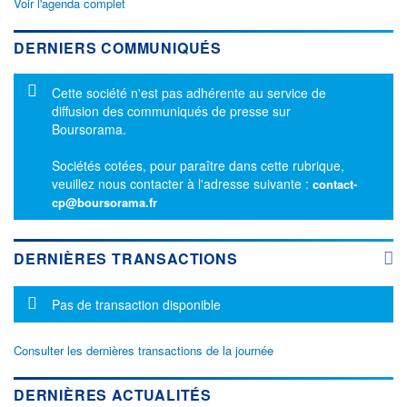
Voir l'agenda complet
DERNIERS COMMUNIQUÉS
Message d'information
Cette société n'est pas adhérente au service de
diffusion des communiqués de presse sur
Boursorama.
Sociétés cotées, pour paraître dans cette rubrique,
veuillez nous contacter à l'adresse suivante :
contact-
cp@boursorama.fr
DERNIÈRES TRANSACTIONS
Message d'information
Pas de transaction disponible
Consulter les dernières transactions de la journée
DERNIÈRES ACTUALITÉS