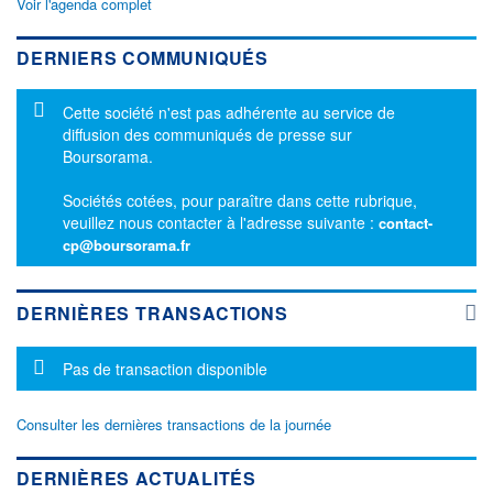
Voir l'agenda complet
DERNIERS COMMUNIQUÉS
Message d'information
Cette société n'est pas adhérente au service de
diffusion des communiqués de presse sur
Boursorama.
Sociétés cotées, pour paraître dans cette rubrique,
veuillez nous contacter à l'adresse suivante :
contact-
cp@boursorama.fr
DERNIÈRES TRANSACTIONS
Message d'information
Pas de transaction disponible
Consulter les dernières transactions de la journée
DERNIÈRES ACTUALITÉS