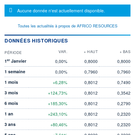
Message d'information
Aucune donnée n'est actuellement disponible.
Toutes les actualités à propos de AFRICO RESOURCES
DONNÉES HISTORIQUES
VAR.
+ HAUT
+ BAS
PÉRIODE
er
1
Janvier
0,00%
0,8000
0,8000
1 semaine
0,00%
0,7960
0,7960
1 mois
+6,28%
0,8012
0,7490
3 mois
+124,73%
0,8012
0,3542
6 mois
+185,30%
0,8012
0,2790
1 an
+243,10%
0,8012
0,2320
3 ans
+80,46%
0,8012
0,2320
5 ans
+7,61%
0,8030
0,2320