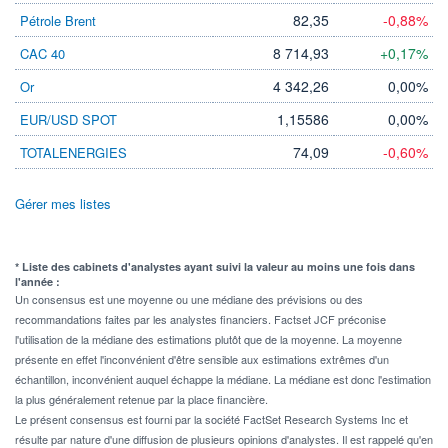
82,35
-0,88%
Pétrole Brent
8 714,93
+0,17%
CAC 40
4 342,26
0,00%
Or
1,15586
0,00%
EUR/USD SPOT
74,09
-0,60%
TOTALENERGIES
Gérer mes listes
* Liste des cabinets d'analystes ayant suivi la valeur au moins une fois dans
l'année :
Un consensus est une moyenne ou une médiane des prévisions ou des
recommandations faites par les analystes financiers. Factset JCF préconise
l'utilisation de la médiane des estimations plutôt que de la moyenne. La moyenne
présente en effet l'inconvénient d'être sensible aux estimations extrêmes d'un
échantillon, inconvénient auquel échappe la médiane. La médiane est donc l'estimation
la plus généralement retenue par la place financière.
Le présent consensus est fourni par la société FactSet Research Systems Inc et
résulte par nature d'une diffusion de plusieurs opinions d'analystes. Il est rappelé qu'en