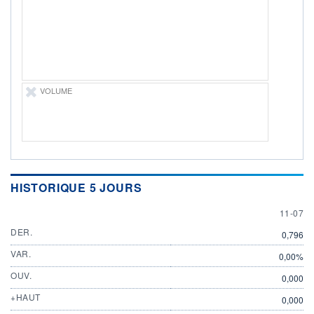
ÉLIGIBILITÉ
Non éligible
Boursobank
+ PORTEFEUILLE
+ LISTE
VOLUME
HISTORIQUE 5 JOURS
11 JULY
11-07
DER.
0,796
VAR.
0,00%
OUV.
0,000
+HAUT
0,000