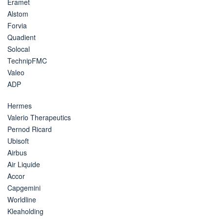
Eramet
Alstom
Forvia
Quadient
Solocal
TechnipFMC
Valeo
ADP
Hermes
Valerio Therapeutics
Pernod Ricard
Ubisoft
Airbus
Air Liquide
Accor
Capgemini
Worldline
Kleaholding