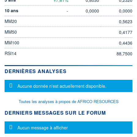
10 ans
-
0,0000
0,0000
MM20
0,5623
MM50
0,4177
MM100
0,4436
RSI14
88,7500
DERNIÈRES ANALYSES
Message d'information
Aucune donnée n'est actuellement disponible.
Toutes les analyses à propos de AFRICO RESOURCES
DERNIERS MESSAGES SUR LE FORUM
Message d'information
Aucun message à afficher