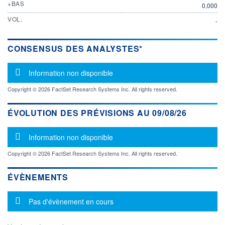
+BAS
0,000
VOL.
-
CONSENSUS DES ANALYSTES*
Message d'information
Information non disponible
Copyright © 2026 FactSet Research Systems Inc. All rights reserved.
ÉVOLUTION DES PRÉVISIONS AU 09/08/26
Message d'information
Information non disponible
Copyright © 2026 FactSet Research Systems Inc. All rights reserved.
ÉVÈNEMENTS
Message d'information
Pas d'évènement en cours