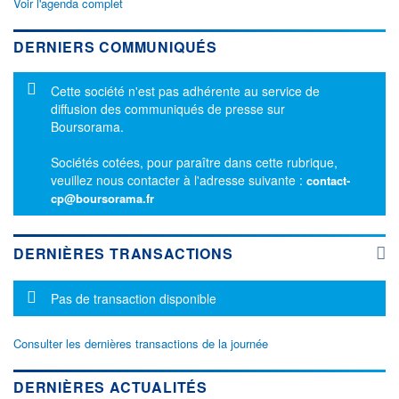
Voir l'agenda complet
DERNIERS COMMUNIQUÉS
Message d'information
Cette société n'est pas adhérente au service de
diffusion des communiqués de presse sur
Boursorama.
Sociétés cotées, pour paraître dans cette rubrique,
veuillez nous contacter à l'adresse suivante :
contact-
cp@boursorama.fr
DERNIÈRES TRANSACTIONS
Message d'information
Pas de transaction disponible
Consulter les dernières transactions de la journée
DERNIÈRES ACTUALITÉS