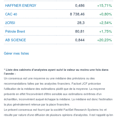
0,486
+15,71%
HAFFNER ENERGY
8 738,46
+0,80%
CAC 40
28,3
+2,54%
2CRSI
80,81
+1,75%
Pétrole Brent
0,844
+20,23%
AB SCIENCE
Gérer mes listes
* Liste des cabinets d'analystes ayant suivi la valeur au moins une fois dans
l'année :
Un consensus est une moyenne ou une médiane des prévisions ou des
recommandations faites par les analystes financiers. Factset JCF préconise
l'utilisation de la médiane des estimations plutôt que de la moyenne. La moyenne
présente en effet l'inconvénient d'être sensible aux estimations extrêmes d'un
échantillon, inconvénient auquel échappe la médiane. La médiane est donc l'estimation
la plus généralement retenue par la place financière.
Le présent consensus est fourni par la société FactSet Research Systems Inc et
résulte par nature d'une diffusion de plusieurs opinions d'analystes. Il est rappelé qu'en