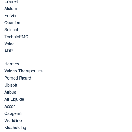
Eramet
Alstom
Forvia
Quadient
Solocal
TechnipFMC
Valeo
ADP
Hermes
Valerio Therapeutics
Pernod Ricard
Ubisoft
Airbus
Air Liquide
Accor
Capgemini
Worldline
Kleaholding