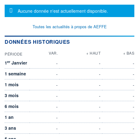
Message d'information
Aucune donnée n'est actuellement disponible.
Toutes les actualités à propos de AEFFE
DONNÉES HISTORIQUES
VAR.
+ HAUT
+ BAS
PÉRIODE
er
1
Janvier
-
-
-
1 semaine
-
-
-
1 mois
-
-
-
3 mois
-
-
-
6 mois
-
-
-
1 an
-
-
-
3 ans
-
-
-
5 ans
-
-
-