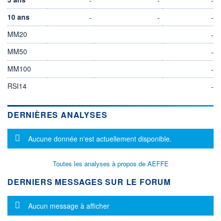
10 ans
-
-
-
MM20
-
MM50
-
MM100
-
RSI14
-
DERNIÈRES ANALYSES
Message d'information
Aucune donnée n'est actuellement disponible.
Toutes les analyses à propos de AEFFE
DERNIERS MESSAGES SUR LE FORUM
Message d'information
Aucun message à afficher