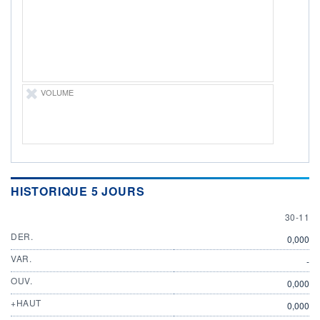
ÉLIGIBILITÉ
Non éligible
Boursobank
+ PORTEFEUILLE
+ LISTE
VOLUME
HISTORIQUE 5 JOURS
30 NOV
30-11
DER.
0,000
VAR.
-
OUV.
0,000
+HAUT
0,000