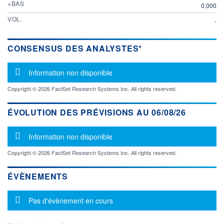
+BAS
0,000
VOL.
-
CONSENSUS DES ANALYSTES*
Message d'information
Information non disponible
Copyright © 2026 FactSet Research Systems Inc. All rights reserved.
ÉVOLUTION DES PRÉVISIONS AU 06/08/26
Message d'information
Information non disponible
Copyright © 2026 FactSet Research Systems Inc. All rights reserved.
ÉVÈNEMENTS
Message d'information
Pas d'évènement en cours