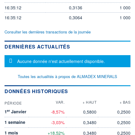
16:35:12
0,3136
1 000
16:35:12
0,3064
1 000
Consulter les dernières transactions de la journée
DERNIÈRES ACTUALITÉS
Message d'information
Aucune donnée n'est actuellement disponible.
Toutes les actualités à propos de ALMADEX MINERALS
DONNÉES HISTORIQUES
VAR.
+ HAUT
+ BAS
PÉRIODE
er
1
Janvier
-8,57%
0,5800
0,2500
1 semaine
-3,03%
0,3480
0,2500
1 mois
+18,52%
0,3480
0,2500