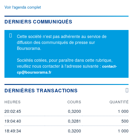
Voir l'agenda complet
DERNIERS COMMUNIQUÉS
Message d'information
Cette société n'est pas adhérente au service de
diffusion des communiqués de presse sur
Boursorama.
Sociétés cotées, pour paraître dans cette rubrique,
veuillez nous contacter à l'adresse suivante :
contact-
cp@boursorama.fr
DERNIÈRES TRANSACTIONS
HEURES
COURS
QUANTITÉ
20:02:45
0,3200
1 000
19:04:40
0,3281
500
18:49:34
0,3200
1 000