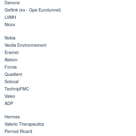
Danone
Getlink (ex - Gpe Eurotunnel)
LVMH
Nicox
Nokia
Veolia Environnement
Eramet
Alstom
Forvia
Quadient
Solocal
TechnipFMC
Valeo
ADP
Hermes
Valerio Therapeutics
Pernod Ricard