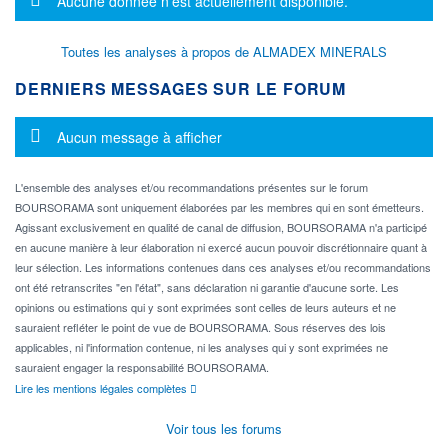
Aucune donnée n'est actuellement disponible.
Toutes les analyses à propos de ALMADEX MINERALS
DERNIERS MESSAGES SUR LE FORUM
Message d'information
Aucun message à afficher
L'ensemble des analyses et/ou recommandations présentes sur le forum
BOURSORAMA sont uniquement élaborées par les membres qui en sont émetteurs.
Agissant exclusivement en qualité de canal de diffusion, BOURSORAMA n'a participé
en aucune manière à leur élaboration ni exercé aucun pouvoir discrétionnaire quant à
leur sélection. Les informations contenues dans ces analyses et/ou recommandations
ont été retranscrites "en l'état", sans déclaration ni garantie d'aucune sorte. Les
opinions ou estimations qui y sont exprimées sont celles de leurs auteurs et ne
sauraient refléter le point de vue de BOURSORAMA. Sous réserves des lois
applicables, ni l'information contenue, ni les analyses qui y sont exprimées ne
sauraient engager la responsabilité BOURSORAMA.
Lire les mentions légales complètes
Voir tous les forums