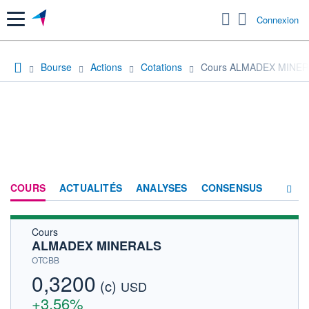
Menu
Connexion
Bourse
Actions
Cotations
Cours ALMADEX MINE
COURS
ACTUALITÉS
ANALYSES
CONSENSUS
Cours
SOCIÉTÉ
ALMADEX MINERALS
HISTORIQUE
OTCBB
0,3200
(c)
ACTIONNAIRES
USD
+3,56%