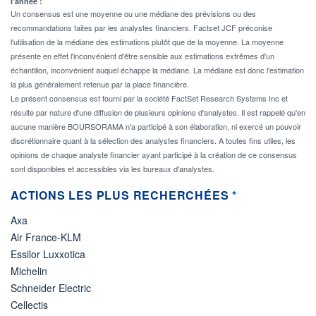
l'année :
Un consensus est une moyenne ou une médiane des prévisions ou des
recommandations faites par les analystes financiers. Factset JCF préconise
l'utilisation de la médiane des estimations plutôt que de la moyenne. La moyenne
présente en effet l'inconvénient d'être sensible aux estimations extrêmes d'un
échantillon, inconvénient auquel échappe la médiane. La médiane est donc l'estimation
la plus généralement retenue par la place financière.
Le présent consensus est fourni par la société FactSet Research Systems Inc et
résulte par nature d'une diffusion de plusieurs opinions d'analystes. Il est rappelé qu'en
aucune manière BOURSORAMA n'a participé à son élaboration, ni exercé un pouvoir
discrétionnaire quant à la sélection des analystes financiers. A toutes fins utiles, les
opinions de chaque analyste financier ayant participé à la création de ce consensus
sont disponibles et accessibles via les bureaux d'analystes.
ACTIONS LES PLUS RECHERCHÉES *
Axa
Air France-KLM
Essilor Luxxotica
Michelin
Schneider Electric
Cellectis