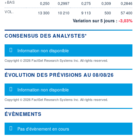
+BAS
0,250
0,2997
0,275
0,309
0,2846
VOL.
13 300
10 210
9 113
500
57 400
Variation sur 5 jours :
-3,03%
CONSENSUS DES ANALYSTES*
Message d'information
Information non disponible
Copyright © 2026 FactSet Research Systems Inc. All rights reserved.
ÉVOLUTION DES PRÉVISIONS AU 08/08/26
Message d'information
Information non disponible
Copyright © 2026 FactSet Research Systems Inc. All rights reserved.
ÉVÈNEMENTS
Message d'information
Pas d'évènement en cours