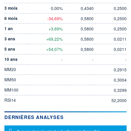
3 mois
0,00%
0,4340
0,2500
6 mois
-34,69%
0,5800
0,2500
1 an
+3,69%
0,5800
0,2500
3 ans
+69,22%
0,5800
0,0211
5 ans
+54,07%
0,5800
0,0211
10 ans
-
-
-
MM20
0,2915
MM50
0,3004
MM100
0,3299
RSI14
52,2000
DERNIÈRES ANALYSES
Message d'information