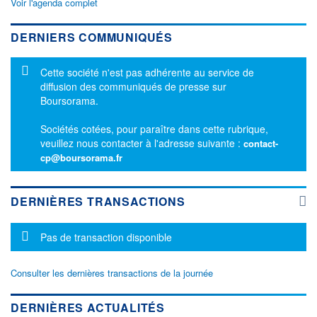
Voir l'agenda complet
DERNIERS COMMUNIQUÉS
Message d'information
Cette société n'est pas adhérente au service de
diffusion des communiqués de presse sur
Boursorama.
Sociétés cotées, pour paraître dans cette rubrique,
veuillez nous contacter à l'adresse suivante :
contact-
cp@boursorama.fr
DERNIÈRES TRANSACTIONS
Message d'information
Pas de transaction disponible
Consulter les dernières transactions de la journée
DERNIÈRES ACTUALITÉS