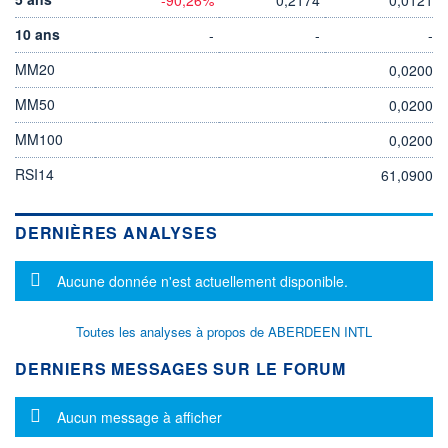
10 ans
-
-
-
MM20
0,0200
MM50
0,0200
MM100
0,0200
RSI14
61,0900
DERNIÈRES ANALYSES
Message d'information
Aucune donnée n'est actuellement disponible.
Toutes les analyses à propos de ABERDEEN INTL
DERNIERS MESSAGES SUR LE FORUM
Message d'information
Aucun message à afficher