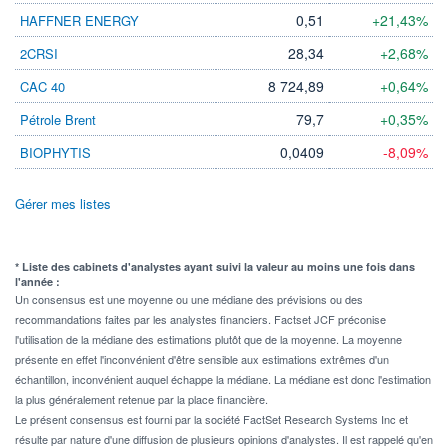
0,51
+21,43%
HAFFNER ENERGY
28,34
+2,68%
2CRSI
8 724,89
+0,64%
CAC 40
79,7
+0,35%
Pétrole Brent
0,0409
-8,09%
BIOPHYTIS
Gérer mes listes
* Liste des cabinets d'analystes ayant suivi la valeur au moins une fois dans
l'année :
Un consensus est une moyenne ou une médiane des prévisions ou des
recommandations faites par les analystes financiers. Factset JCF préconise
l'utilisation de la médiane des estimations plutôt que de la moyenne. La moyenne
présente en effet l'inconvénient d'être sensible aux estimations extrêmes d'un
échantillon, inconvénient auquel échappe la médiane. La médiane est donc l'estimation
la plus généralement retenue par la place financière.
Le présent consensus est fourni par la société FactSet Research Systems Inc et
résulte par nature d'une diffusion de plusieurs opinions d'analystes. Il est rappelé qu'en