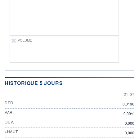
ÉLIGIBILITÉ
Non éligible
Boursobank
+ PORTEFEUILLE
+ LISTE
VOLUME
HISTORIQUE 5 JOURS
21 JULY
21-07
DER.
0,0196
VAR.
0,00%
OUV.
0,000
+HAUT
0,000