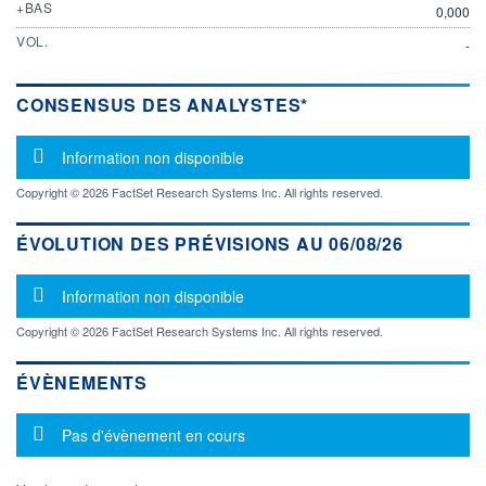
+BAS
0,000
VOL.
-
CONSENSUS DES ANALYSTES*
Message d'information
Information non disponible
Copyright © 2026 FactSet Research Systems Inc. All rights reserved.
ÉVOLUTION DES PRÉVISIONS AU 06/08/26
Message d'information
Information non disponible
Copyright © 2026 FactSet Research Systems Inc. All rights reserved.
ÉVÈNEMENTS
Message d'information
Pas d'évènement en cours