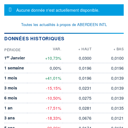
Message d'information
Aucune donnée n'est actuellement disponible.
Toutes les actualités à propos de ABERDEEN INTL
DONNÉES HISTORIQUES
VAR.
+ HAUT
+ BAS
PÉRIODE
er
1
Janvier
+10,73%
0,0300
0,0100
1 semaine
0,00%
0,0196
0,0196
1 mois
+41,01%
0,0196
0,0139
3 mois
-15,15%
0,0231
0,0139
6 mois
-10,50%
0,0275
0,0139
1 an
-17,51%
0,0281
0,0135
3 ans
-18,33%
0,0676
0,0121
5 ans
-90,26%
0,2174
0,0121