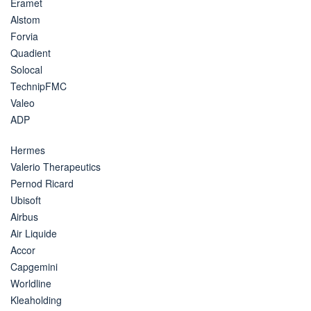
Eramet
Alstom
Forvia
Quadient
Solocal
TechnipFMC
Valeo
ADP
Hermes
Valerio Therapeutics
Pernod Ricard
Ubisoft
Airbus
Air Liquide
Accor
Capgemini
Worldline
Kleaholding