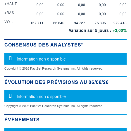
+HAUT
0,00
0,00
0,00
0,00
0,00
+BAS
0,00
0,00
0,00
0,00
0,00
VOL.
167 711
66 640
94 727
76 896
272 418
Variation sur 5 jours :
+3,00%
CONSENSUS DES ANALYSTES*
Message d'information
Information non disponible
Copyright © 2026 FactSet Research Systems Inc. All rights reserved.
ÉVOLUTION DES PRÉVISIONS AU 06/08/26
Message d'information
Information non disponible
Copyright © 2026 FactSet Research Systems Inc. All rights reserved.
ÉVÈNEMENTS