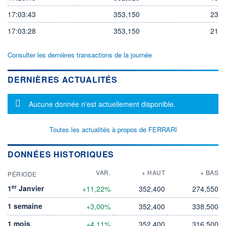
17:03:43
353,150
23
17:03:28
353,150
21
Consulter les dernières transactions de la journée
DERNIÈRES ACTUALITÉS
Message d'information
Aucune donnée n'est actuellement disponible.
Toutes les actualités à propos de FERRARI
DONNÉES HISTORIQUES
VAR.
+ HAUT
+ BAS
PÉRIODE
er
1
Janvier
+11,22%
352,400
274,550
1 semaine
+3,00%
352,400
338,500
1 mois
+4,11%
352,400
316,500