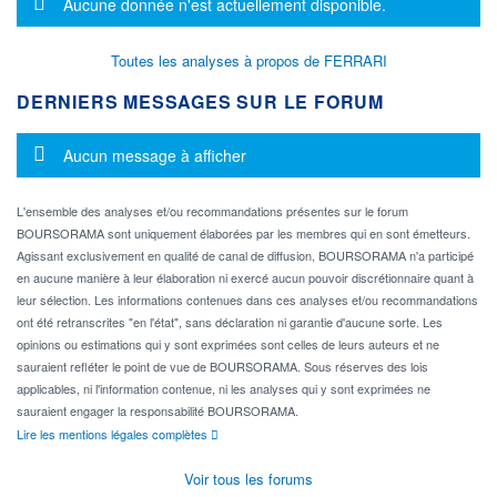
Message d'information
Aucune donnée n'est actuellement disponible.
Toutes les analyses à propos de FERRARI
DERNIERS MESSAGES SUR LE FORUM
Message d'information
Aucun message à afficher
L'ensemble des analyses et/ou recommandations présentes sur le forum
BOURSORAMA sont uniquement élaborées par les membres qui en sont émetteurs.
Agissant exclusivement en qualité de canal de diffusion, BOURSORAMA n'a participé
en aucune manière à leur élaboration ni exercé aucun pouvoir discrétionnaire quant à
leur sélection. Les informations contenues dans ces analyses et/ou recommandations
ont été retranscrites "en l'état", sans déclaration ni garantie d'aucune sorte. Les
opinions ou estimations qui y sont exprimées sont celles de leurs auteurs et ne
sauraient refléter le point de vue de BOURSORAMA. Sous réserves des lois
applicables, ni l'information contenue, ni les analyses qui y sont exprimées ne
sauraient engager la responsabilité BOURSORAMA.
Lire les mentions légales complètes
Voir tous les forums