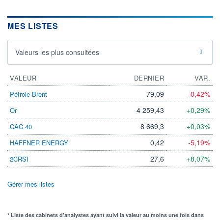
MES LISTES
Valeurs les plus consultées
VALEUR
DERNIER
VAR.
79,09
-0,42%
Pétrole Brent
4 259,43
+0,29%
Or
8 669,3
+0,03%
CAC 40
0,42
-5,19%
HAFFNER ENERGY
27,6
+8,07%
2CRSI
Gérer mes listes
* Liste des cabinets d'analystes ayant suivi la valeur au moins une fois dans