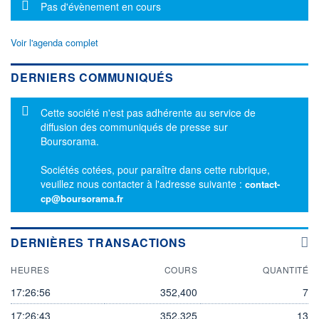
Message d'information
Pas d'évènement en cours
Voir l'agenda complet
DERNIERS COMMUNIQUÉS
Message d'information
Cette société n'est pas adhérente au service de
diffusion des communiqués de presse sur
Boursorama.
Sociétés cotées, pour paraître dans cette rubrique,
veuillez nous contacter à l'adresse suivante :
contact-
cp@boursorama.fr
DERNIÈRES TRANSACTIONS
HEURES
COURS
QUANTITÉ
17:26:56
352,400
7
17:26:43
352,325
13