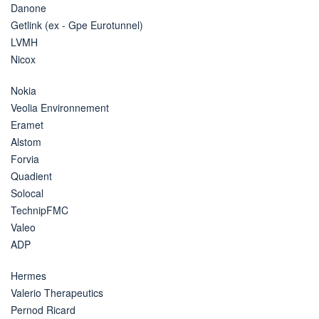
Danone
Getlink (ex - Gpe Eurotunnel)
LVMH
Nicox
Nokia
Veolia Environnement
Eramet
Alstom
Forvia
Quadient
Solocal
TechnipFMC
Valeo
ADP
Hermes
Valerio Therapeutics
Pernod Ricard