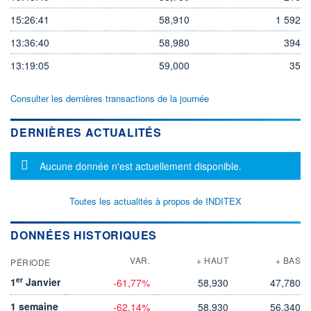
15:26:41
58,910
1 592
13:36:40
58,980
394
13:19:05
59,000
35
Consulter les dernières transactions de la journée
DERNIÈRES ACTUALITÉS
Message d'information
Aucune donnée n'est actuellement disponible.
Toutes les actualités à propos de INDITEX
DONNÉES HISTORIQUES
VAR.
+ HAUT
+ BAS
PÉRIODE
er
1
Janvier
-61,77%
58,930
47,780
1 semaine
-62,14%
58,930
56,340