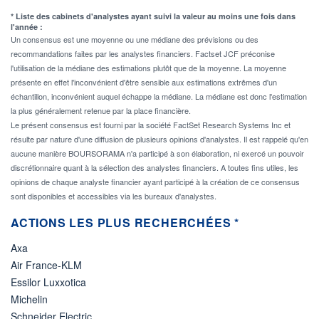
* Liste des cabinets d'analystes ayant suivi la valeur au moins une fois dans
l'année :
Un consensus est une moyenne ou une médiane des prévisions ou des
recommandations faites par les analystes financiers. Factset JCF préconise
l'utilisation de la médiane des estimations plutôt que de la moyenne. La moyenne
présente en effet l'inconvénient d'être sensible aux estimations extrêmes d'un
échantillon, inconvénient auquel échappe la médiane. La médiane est donc l'estimation
la plus généralement retenue par la place financière.
Le présent consensus est fourni par la société FactSet Research Systems Inc et
résulte par nature d'une diffusion de plusieurs opinions d'analystes. Il est rappelé qu'en
aucune manière BOURSORAMA n'a participé à son élaboration, ni exercé un pouvoir
discrétionnaire quant à la sélection des analystes financiers. A toutes fins utiles, les
opinions de chaque analyste financier ayant participé à la création de ce consensus
sont disponibles et accessibles via les bureaux d'analystes.
ACTIONS LES PLUS RECHERCHÉES *
Axa
Air France-KLM
Essilor Luxxotica
Michelin
Schneider Electric