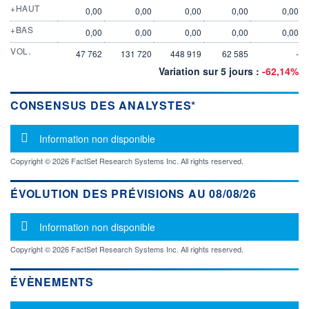
+HAUT
0,00
0,00
0,00
0,00
0,00
+BAS
0,00
0,00
0,00
0,00
0,00
VOL.
47 762
131 720
448 919
62 585
-
Variation sur 5 jours :
-62,14%
CONSENSUS DES ANALYSTES*
Message d'information
Information non disponible
Copyright © 2026 FactSet Research Systems Inc. All rights reserved.
ÉVOLUTION DES PRÉVISIONS AU 08/08/26
Message d'information
Information non disponible
Copyright © 2026 FactSet Research Systems Inc. All rights reserved.
ÉVÈNEMENTS