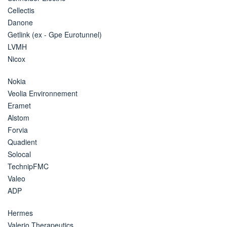
Cellectis
Danone
Getlink (ex - Gpe Eurotunnel)
LVMH
Nicox
Nokia
Veolia Environnement
Eramet
Alstom
Forvia
Quadient
Solocal
TechnipFMC
Valeo
ADP
Hermes
Valerio Therapeutics