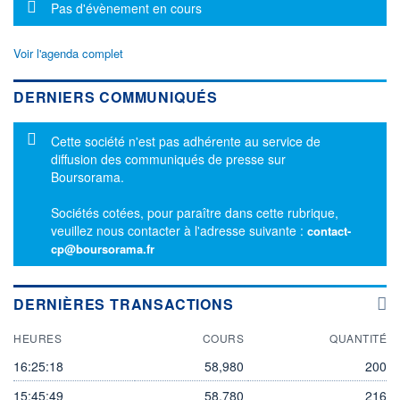
Message d'information
Pas d'évènement en cours
Voir l'agenda complet
DERNIERS COMMUNIQUÉS
Message d'information
Cette société n'est pas adhérente au service de
diffusion des communiqués de presse sur
Boursorama.
Sociétés cotées, pour paraître dans cette rubrique,
veuillez nous contacter à l'adresse suivante :
contact-
cp@boursorama.fr
DERNIÈRES TRANSACTIONS
HEURES
COURS
QUANTITÉ
16:25:18
58,980
200
15:45:49
58,780
216