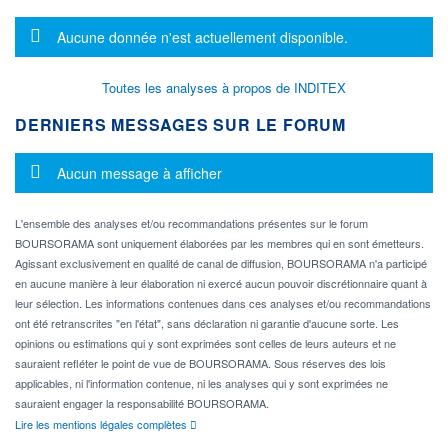
Message d'information
Aucune donnée n'est actuellement disponible.
Toutes les analyses à propos de INDITEX
DERNIERS MESSAGES SUR LE FORUM
Message d'information
Aucun message à afficher
L'ensemble des analyses et/ou recommandations présentes sur le forum
BOURSORAMA sont uniquement élaborées par les membres qui en sont émetteurs.
Agissant exclusivement en qualité de canal de diffusion, BOURSORAMA n'a participé
en aucune manière à leur élaboration ni exercé aucun pouvoir discrétionnaire quant à
leur sélection. Les informations contenues dans ces analyses et/ou recommandations
ont été retranscrites "en l'état", sans déclaration ni garantie d'aucune sorte. Les
opinions ou estimations qui y sont exprimées sont celles de leurs auteurs et ne
sauraient refléter le point de vue de BOURSORAMA. Sous réserves des lois
applicables, ni l'information contenue, ni les analyses qui y sont exprimées ne
sauraient engager la responsabilité BOURSORAMA.
Lire les mentions légales complètes