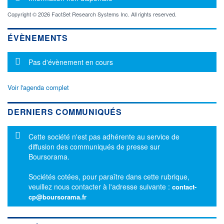
Copyright © 2026 FactSet Research Systems Inc. All rights reserved.
ÉVÈNEMENTS
Message d'information
Pas d'évènement en cours
Voir l'agenda complet
DERNIERS COMMUNIQUÉS
Message d'information
Cette société n'est pas adhérente au service de
diffusion des communiqués de presse sur
Boursorama.
Sociétés cotées, pour paraître dans cette rubrique,
veuillez nous contacter à l'adresse suivante :
contact-
cp@boursorama.fr