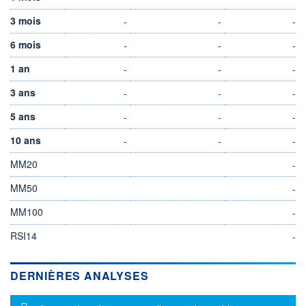
3 mois
-
-
-
6 mois
-
-
-
1 an
-
-
-
3 ans
-
-
-
5 ans
-
-
-
10 ans
-
-
-
MM20
-
MM50
-
MM100
-
RSI14
-
DERNIÈRES ANALYSES