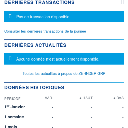
DERNIÈRES TRANSACTIONS
Message d'information
Pas de transaction disponible
Consulter les dernières transactions de la journée
DERNIÈRES ACTUALITÉS
Message d'information
Aucune donnée n'est actuellement disponible.
Toutes les actualités à propos de ZEHNDER GRP
DONNÉES HISTORIQUES
VAR.
+ HAUT
+ BAS
PÉRIODE
er
1
Janvier
-
-
-
1 semaine
-
-
-
1 mois
-
-
-