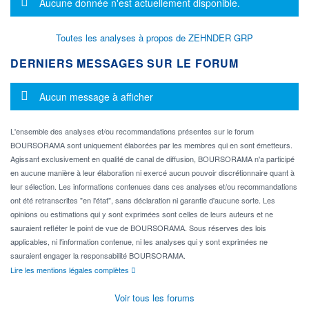
Message d'information
Aucune donnée n'est actuellement disponible.
Toutes les analyses à propos de ZEHNDER GRP
DERNIERS MESSAGES SUR LE FORUM
Message d'information
Aucun message à afficher
L'ensemble des analyses et/ou recommandations présentes sur le forum
BOURSORAMA sont uniquement élaborées par les membres qui en sont émetteurs.
Agissant exclusivement en qualité de canal de diffusion, BOURSORAMA n'a participé
en aucune manière à leur élaboration ni exercé aucun pouvoir discrétionnaire quant à
leur sélection. Les informations contenues dans ces analyses et/ou recommandations
ont été retranscrites "en l'état", sans déclaration ni garantie d'aucune sorte. Les
opinions ou estimations qui y sont exprimées sont celles de leurs auteurs et ne
sauraient refléter le point de vue de BOURSORAMA. Sous réserves des lois
applicables, ni l'information contenue, ni les analyses qui y sont exprimées ne
sauraient engager la responsabilité BOURSORAMA.
Lire les mentions légales complètes
Voir tous les forums