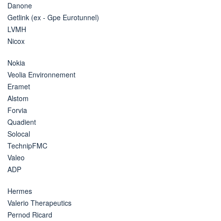
Danone
Getlink (ex - Gpe Eurotunnel)
LVMH
Nicox
Nokia
Veolia Environnement
Eramet
Alstom
Forvia
Quadient
Solocal
TechnipFMC
Valeo
ADP
Hermes
Valerio Therapeutics
Pernod Ricard