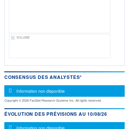
-
PROCHAIN
DIVIDENDE
-
ÉLIGIBILITÉ
Non éligible
VOLUME
Boursobank
+ PORTEFEUILLE
+ LISTE
CONSENSUS DES ANALYSTES*
Message d'information
Information non disponible
Copyright © 2026 FactSet Research Systems Inc. All rights reserved.
ÉVOLUTION DES PRÉVISIONS AU 10/08/26
Message d'information
Information non disponible