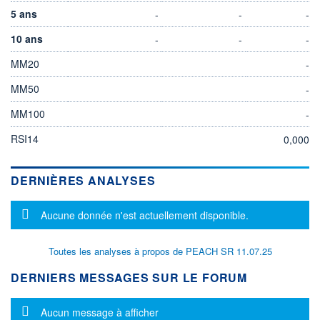
5 ans
-
-
-
10 ans
-
-
-
MM20
-
MM50
-
MM100
-
RSI14
0,000
DERNIÈRES ANALYSES
Message d'information
Aucune donnée n'est actuellement disponible.
Toutes les analyses à propos de PEACH SR 11.07.25
DERNIERS MESSAGES SUR LE FORUM
Message d'information
Aucun message à afficher