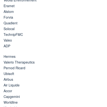
Eramet
Alstom
Forvia
Quadient
Solocal
TechnipFMC
Valeo
ADP
Hermes
Valerio Therapeutics
Pernod Ricard
Ubisoft
Airbus
Air Liquide
Accor
Capgemini
Worldline