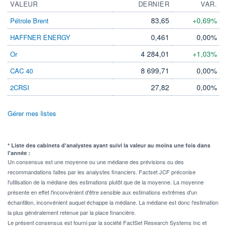
VALEUR
DERNIER
VAR.
83,65
+0,69%
Pétrole Brent
0,461
0,00%
HAFFNER ENERGY
4 284,01
+1,03%
Or
8 699,71
0,00%
CAC 40
27,82
0,00%
2CRSI
Gérer mes listes
* Liste des cabinets d'analystes ayant suivi la valeur au moins une fois dans
l'année :
Un consensus est une moyenne ou une médiane des prévisions ou des
recommandations faites par les analystes financiers. Factset JCF préconise
l'utilisation de la médiane des estimations plutôt que de la moyenne. La moyenne
présente en effet l'inconvénient d'être sensible aux estimations extrêmes d'un
échantillon, inconvénient auquel échappe la médiane. La médiane est donc l'estimation
la plus généralement retenue par la place financière.
Le présent consensus est fourni par la société FactSet Research Systems Inc et