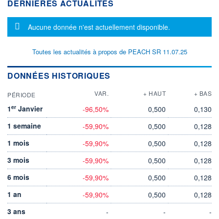
DERNIÈRES ACTUALITÉS
Message d'information
Aucune donnée n'est actuellement disponible.
Toutes les actualités à propos de PEACH SR 11.07.25
DONNÉES HISTORIQUES
VAR.
+ HAUT
+ BAS
PÉRIODE
er
1
Janvier
-96,50%
0,500
0,130
1 semaine
-59,90%
0,500
0,128
1 mois
-59,90%
0,500
0,128
3 mois
-59,90%
0,500
0,128
6 mois
-59,90%
0,500
0,128
1 an
-59,90%
0,500
0,128
3 ans
-
-
-