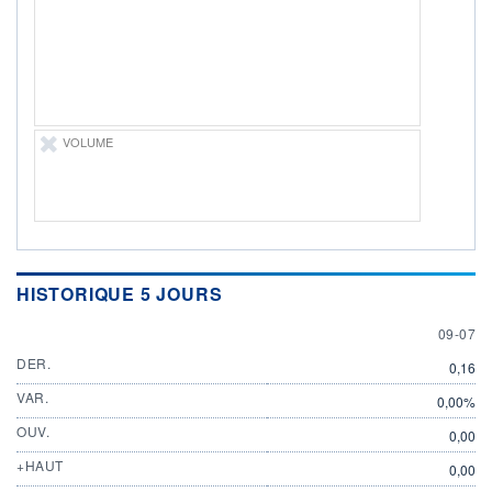
DERNIER
DATE
DIVIDENDE
DERNIER
DIVIDENDE
0,00 CHF
-
PROCHAIN
DIVIDENDE
-
VOLUME
ÉLIGIBILITÉ
Non éligible
Boursobank
+ PORTEFEUILLE
+ LISTE
HISTORIQUE 5 JOURS
9 JULY
09-07
DER.
0,16
VAR.
0,00%
OUV.
0,00
+HAUT
0,00