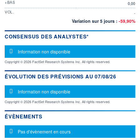
+BAS
0,00
VOL.
-
Variation sur 5 jours :
-59,90%
CONSENSUS DES ANALYSTES*
Message d'information
Information non disponible
Copyright © 2026 FactSet Research Systems Inc. All rights reserved.
ÉVOLUTION DES PRÉVISIONS AU 07/08/26
Message d'information
Information non disponible
Copyright © 2026 FactSet Research Systems Inc. All rights reserved.
ÉVÈNEMENTS
Message d'information
Pas d'évènement en cours