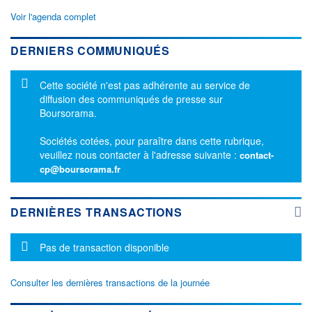
Voir l'agenda complet
DERNIERS COMMUNIQUÉS
Message d'information
Cette société n'est pas adhérente au service de
diffusion des communiqués de presse sur
Boursorama.
Sociétés cotées, pour paraître dans cette rubrique,
veuillez nous contacter à l'adresse suivante :
contact-
cp@boursorama.fr
DERNIÈRES TRANSACTIONS
Message d'information
Pas de transaction disponible
Consulter les dernières transactions de la journée