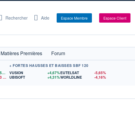
Rechercher
Aide
Espace Membre
Espace Client
Matières Premières
Forum
+ FORTES HAUSSES ET BAISSES SBF 120
1,1556
$US
VUSION
+4,67%
EUTELSAT
-5,65%
3
$US
UBISOFT
+4,31%
WORLDLINE
-4,16%