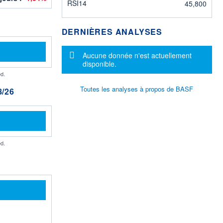
RSI14
45,800
DERNIÈRES ANALYSES
Message d'information
Aucune donnée n'est actuellement
disponible.
d.
Toutes les analyses à propos de BASF
/26
d.