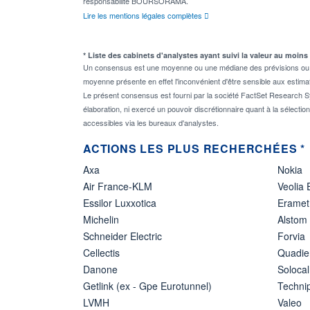
responsabilité BOURSORAMA.
Lire les mentions légales complètes
* Liste des cabinets d'analystes ayant suivi la valeur au moins
Un consensus est une moyenne ou une médiane des prévisions ou des
moyenne présente en effet l'inconvénient d'être sensible aux estima
Le présent consensus est fourni par la société FactSet Research Sy
élaboration, ni exercé un pouvoir discrétionnaire quant à la sélectio
accessibles via les bureaux d'analystes.
ACTIONS LES PLUS RECHERCHÉES *
Axa
Nokia
Air France-KLM
Veolia
Essilor Luxxotica
Eramet
Michelin
Alstom
Schneider Electric
Forvia
Cellectis
Quadie
Danone
Solocal
Getlink (ex - Gpe Eurotunnel)
Techn
LVMH
Valeo