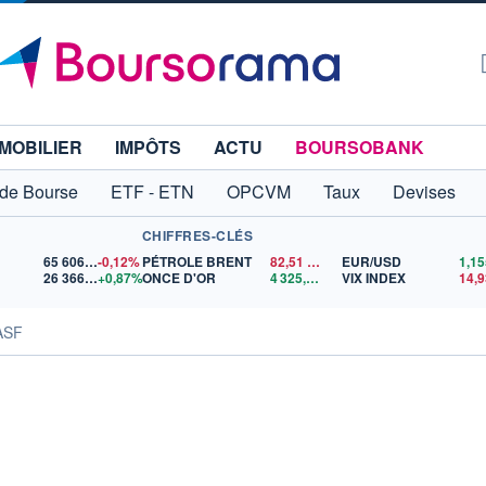
MOBILIER
IMPÔTS
ACTU
BOURSOBANK
 de Bourse
ETF - ETN
OPCVM
Taux
Devises
CHIFFRES-CLÉS
65 606,71
-0,12%
PÉTROLE BRENT
82,51
$US
EUR/USD
26 366,55
+0,87%
ONCE D'OR
4 325,02
$US
VIX INDEX
14,9
ASF