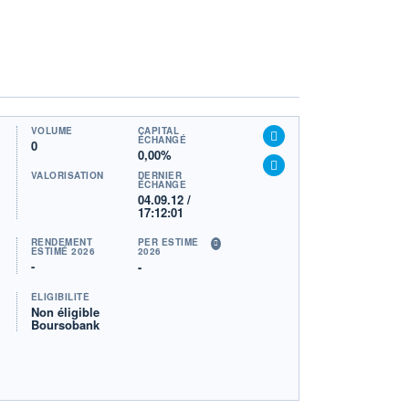
VOLUME
CAPITAL
ÉCHANGÉ
0
0,00%
VALORISATION
DERNIER
ÉCHANGE
04.09.12 /
17:12:01
RENDEMENT
PER ESTIMÉ
ESTIMÉ 2026
2026
-
-
ÉLIGIBILITÉ
Non éligible
Boursobank