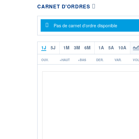
CARNET D'ORDRES
Message d'information
Pas de carnet d'ordre disponible
1J
5J
1M
3M
6M
1A
5A
10A
OUV.
+HAUT
+BAS
DER.
VAR.
VOL