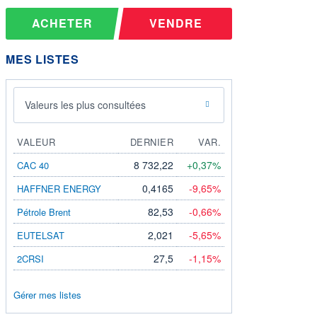
ACHETER
VENDRE
MES LISTES
Valeurs les plus consultées
VALEUR
DERNIER
VAR.
8 732,22
+0,37%
CAC 40
0,4165
-9,65%
HAFFNER ENERGY
82,53
-0,66%
Pétrole Brent
2,021
-5,65%
EUTELSAT
27,5
-1,15%
2CRSI
Gérer mes listes