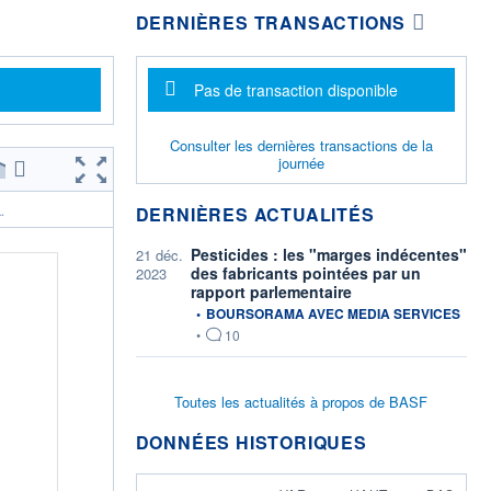
DERNIÈRES TRANSACTIONS
Message d'information
Pas de transaction disponible
Consulter les dernières transactions de la
journée
DERNIÈRES ACTUALITÉS
.
Pesticides : les "marges indécentes"
21 déc.
des fabricants pointées par un
2023
rapport parlementaire
information fournie par
•
BOURSORAMA AVEC MEDIA SERVICES
•
10
Toutes les actualités à propos de BASF
DONNÉES HISTORIQUES