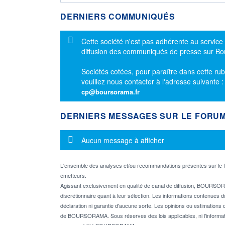
DERNIERS COMMUNIQUÉS
Message d'information
Cette société n'est pas adhérente au service
diffusion des communiqués de presse sur B
Sociétés cotées, pour paraître dans cette rub
veuillez nous contacter à l'adresse suivante 
cp@boursorama.fr
DERNIERS MESSAGES SUR LE FORU
Message d'information
Aucun message à afficher
L'ensemble des analyses et/ou recommandations présentes sur l
émetteurs.
Agissant exclusivement en qualité de canal de diffusion, BOURSORA
discrétionnaire quant à leur sélection. Les informations contenues 
déclaration ni garantie d'aucune sorte. Les opinions ou estimations q
de BOURSORAMA. Sous réserves des lois applicables, ni l'informati