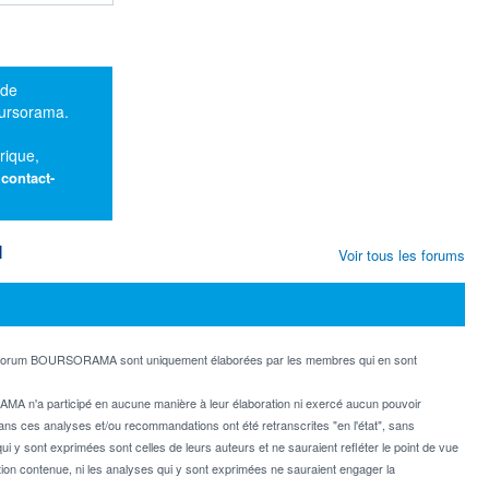
 de
oursorama.
rique,
:
contact-
M
Voir tous les forums
e forum BOURSORAMA sont uniquement élaborées par les membres qui en sont
MA n'a participé en aucune manière à leur élaboration ni exercé aucun pouvoir
dans ces analyses et/ou recommandations ont été retranscrites "en l'état", sans
ui y sont exprimées sont celles de leurs auteurs et ne sauraient refléter le point de vue
on contenue, ni les analyses qui y sont exprimées ne sauraient engager la