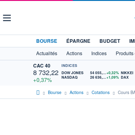
Menu
BOURSE
ÉPARGNE
BUDGET
IM
Actualités
Actions
Indices
Produits
CAC 40
INDICES
8 732,22
DOW JONES
54 055,33
+0,32%
NIKKEI
NASDAQ
26 636,29
+1,09%
DAX
+0,37%
Bourse
Actions
Cotations
Cours B