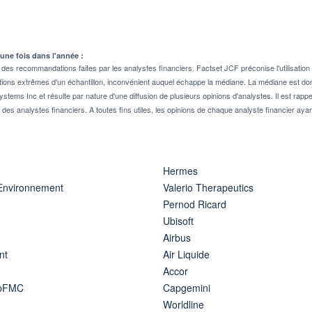
 une fois dans l'année :
 recommandations faites par les analystes financiers. Factset JCF préconise l'utilisation 
tions extrêmes d'un échantillon, inconvénient auquel échappe la médiane. La médiane est donc
stems Inc et résulte par nature d'une diffusion de plusieurs opinions d'analystes. Il est 
n des analystes financiers. A toutes fins utiles, les opinions de chaque analyste financier aya
Hermes
 Environnement
Valerio Therapeutics
Pernod Ricard
Ubisoft
Airbus
nt
Air Liquide
Accor
ipFMC
Capgemini
Worldline