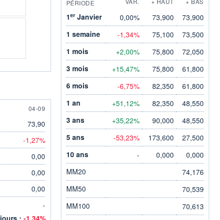
VAR.
+ HAUT
+ BAS
PÉRIODE
er
1
Janvier
0,00%
73,900
73,900
1 semaine
-1,34%
75,100
73,500
1 mois
+2,00%
75,800
72,050
3 mois
+15,47%
75,800
61,800
6 mois
-6,75%
82,350
61,800
1 an
+51,12%
82,350
48,550
4 SEPTEMBER
04-09
3 ans
+35,22%
90,000
48,550
73,90
5 ans
-53,23%
173,600
27,500
-1,27%
10 ans
-
0,000
0,000
0,00
MM20
74,176
0,00
0,00
MM50
70,539
-
MM100
70,613
 jours :
-1,34%