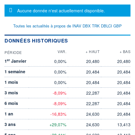
Message d'information
Aucune donnée n'est actuellement disponible.
Toutes les actualités à propos de INAV DBX TRK DBLCI GBP
DONNÉES HISTORIQUES
VAR.
+ HAUT
+ BAS
PÉRIODE
er
1
Janvier
0,00%
20,480
20,480
1 semaine
0,00%
20,484
20,484
1 mois
0,00%
20,484
20,484
3 mois
-8,09%
22,287
20,484
6 mois
-8,09%
22,287
20,484
1 an
-16,83%
24,630
20,484
3 ans
+29,07%
24,630
13,413
5 ans
+28,41%
24,630
13,413