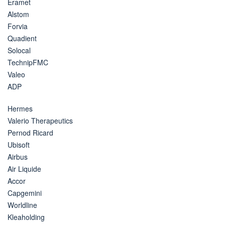
Eramet
Alstom
Forvia
Quadient
Solocal
TechnipFMC
Valeo
ADP
Hermes
Valerio Therapeutics
Pernod Ricard
Ubisoft
Airbus
Air Liquide
Accor
Capgemini
Worldline
Kleaholding