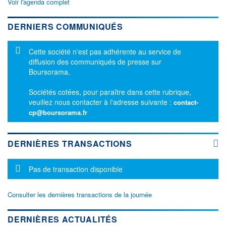
Voir l'agenda complet
DERNIERS COMMUNIQUÉS
Message d'information
Cette société n'est pas adhérente au service de
diffusion des communiqués de presse sur
Boursorama.
Sociétés cotées, pour paraître dans cette rubrique,
veuillez nous contacter à l'adresse suivante :
contact-
cp@boursorama.fr
DERNIÈRES TRANSACTIONS
Message d'information
Pas de transaction disponible
Consulter les dernières transactions de la journée
DERNIÈRES ACTUALITÉS