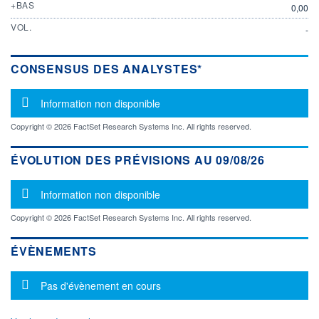
+BAS
0,00
VOL.
-
CONSENSUS DES ANALYSTES*
Message d'information
Information non disponible
Copyright © 2026 FactSet Research Systems Inc. All rights reserved.
ÉVOLUTION DES PRÉVISIONS AU 09/08/26
Message d'information
Information non disponible
Copyright © 2026 FactSet Research Systems Inc. All rights reserved.
ÉVÈNEMENTS
Message d'information
Pas d'évènement en cours