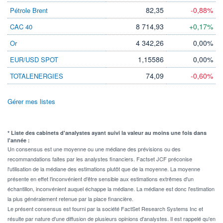
82,35
-0,88%
Pétrole Brent
8 714,93
+0,17%
CAC 40
4 342,26
0,00%
Or
1,15586
0,00%
EUR/USD SPOT
74,09
-0,60%
TOTALENERGIES
Gérer mes listes
* Liste des cabinets d'analystes ayant suivi la valeur au moins une fois dans
l'année :
Un consensus est une moyenne ou une médiane des prévisions ou des
recommandations faites par les analystes financiers. Factset JCF préconise
l'utilisation de la médiane des estimations plutôt que de la moyenne. La moyenne
présente en effet l'inconvénient d'être sensible aux estimations extrêmes d'un
échantillon, inconvénient auquel échappe la médiane. La médiane est donc l'estimation
la plus généralement retenue par la place financière.
Le présent consensus est fourni par la société FactSet Research Systems Inc et
résulte par nature d'une diffusion de plusieurs opinions d'analystes. Il est rappelé qu'en