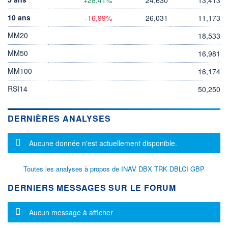
10 ans
-16,99%
26,031
11,173
MM20
18,533
MM50
16,981
MM100
16,174
RSI14
50,250
DERNIÈRES ANALYSES
Message d'information
Aucune donnée n'est actuellement disponible.
Toutes les analyses à propos de INAV DBX TRK DBLCI GBP
DERNIERS MESSAGES SUR LE FORUM
Message d'information
Aucun message à afficher