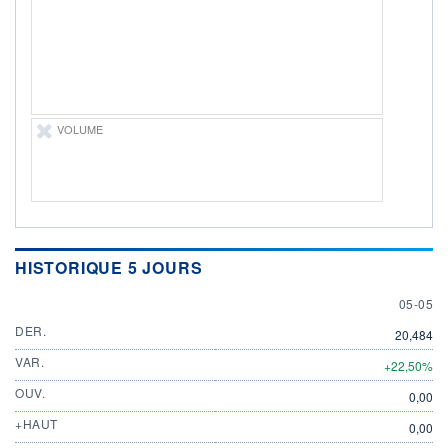
DIVIDENDE
0,00 EUR
-
PROCHAIN
DIVIDENDE
-
ÉLIGIBILITÉ
Non éligible
VOLUME
Boursobank
+ PORTEFEUILLE
+ LISTE
HISTORIQUE 5 JOURS
5 MAY
05-05
DER.
20,484
VAR.
+22,50%
OUV.
0,00
+HAUT
0,00