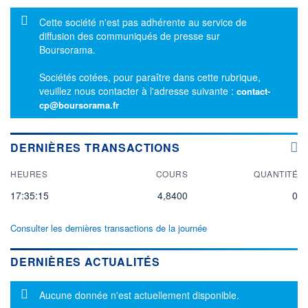
Message d'information
Cette société n'est pas adhérente au service de
diffusion des communiqués de presse sur
Boursorama.
Sociétés cotées, pour paraître dans cette rubrique,
veuillez nous contacter à l'adresse suivante :
contact-
cp@boursorama.fr
DERNIÈRES TRANSACTIONS
HEURES
COURS
QUANTITÉ
17:35:15
4,8400
0
Consulter les dernières transactions de la journée
DERNIÈRES ACTUALITÉS
Message d'information
Aucune donnée n'est actuellement disponible.