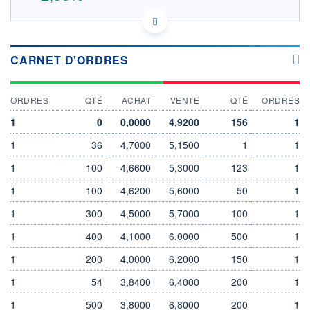
DE000A2AAA75 T3T1
DONNÉES TEMPS DIFFÉRÉ
Politique d'exécution
CARNET D'ORDRES
Cotation sur les autres places
OUVERTURE
CLÔTURE VEILLE
ORDRES
QTÉ
ACHAT
VENTE
QTÉ
ORDRES
4,8400
4,7000
+ HAUT
+ BAS
1
0
0,0000
4,9200
156
1
4,8400
4,8400
1
36
4,7000
5,1500
1
1
VOLUME
CAPITAL ÉCHANGÉ
0
0,00%
1
100
4,6600
5,3000
123
1
VALORISATION
DERNIER ÉCHANGE
1
100
4,6200
5,6000
50
1
07.08.26 / 17:35:15
1
300
4,5000
5,7000
100
1
LIMITE À LA
LIMITE À LA
BAISSE
HAUSSE
7,5255
9,9475
1
400
4,1000
6,0000
500
1
RENDEMENT
PER ESTIMÉ
1
200
4,0000
6,2000
150
1
ESTIMÉ 2026
2026
-
-
1
54
3,8400
6,4000
200
1
DERNIER
DATE
1
500
3,8000
6,8000
200
1
DIVIDENDE
DERNIER