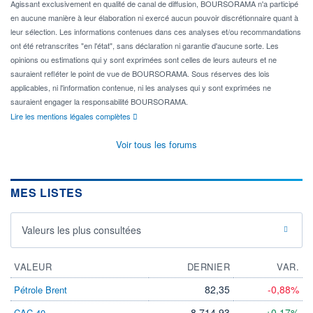
Agissant exclusivement en qualité de canal de diffusion, BOURSORAMA n'a participé
en aucune manière à leur élaboration ni exercé aucun pouvoir discrétionnaire quant à
leur sélection. Les informations contenues dans ces analyses et/ou recommandations
ont été retranscrites "en l'état", sans déclaration ni garantie d'aucune sorte. Les
opinions ou estimations qui y sont exprimées sont celles de leurs auteurs et ne
sauraient refléter le point de vue de BOURSORAMA. Sous réserves des lois
applicables, ni l'information contenue, ni les analyses qui y sont exprimées ne
sauraient engager la responsabilité BOURSORAMA.
Lire les mentions légales complètes
Voir tous les forums
MES LISTES
Valeurs les plus consultées
VALEUR
DERNIER
VAR.
82,35
-0,88%
Pétrole Brent
8 714,93
+0,17%
CAC 40