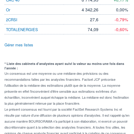
4 342,26
0,00%
Or
27,6
-0,79%
2CRSI
74,09
-0,60%
TOTALENERGIES
Gérer mes listes
* Liste des cabinets d'analystes ayant suivi la valeur au moins une fois dans
l'année :
Un consensus est une moyenne ou une médiane des prévisions ou des
recommandations faites par les analystes financiers. Factset JCF préconise
l'utilisation de la médiane des estimations plutôt que de la moyenne. La moyenne
présente en effet l'inconvénient d'être sensible aux estimations extrêmes d'un
échantillon, inconvénient auquel échappe la médiane. La médiane est donc l'estimation
la plus généralement retenue par la place financière.
Le présent consensus est fourni par la société FactSet Research Systems Inc et
résulte par nature d'une diffusion de plusieurs opinions d'analystes. Il est rappelé qu'en
aucune manière BOURSORAMA n'a participé à son élaboration, ni exercé un pouvoir
discrétionnaire quant à la sélection des analystes financiers. A toutes fins utiles, les
opinions de chaque analyste financier ayant participé à la création de ce consensus