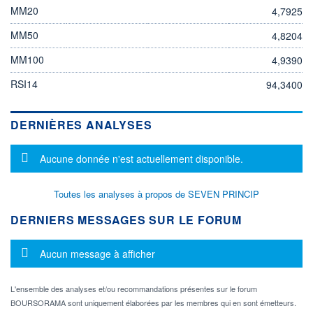
MM20
4,7925
MM50
4,8204
MM100
4,9390
RSI14
94,3400
DERNIÈRES ANALYSES
Message d'information
Aucune donnée n'est actuellement disponible.
Toutes les analyses à propos de SEVEN PRINCIP
DERNIERS MESSAGES SUR LE FORUM
Message d'information
Aucun message à afficher
L'ensemble des analyses et/ou recommandations présentes sur le forum
BOURSORAMA sont uniquement élaborées par les membres qui en sont émetteurs.