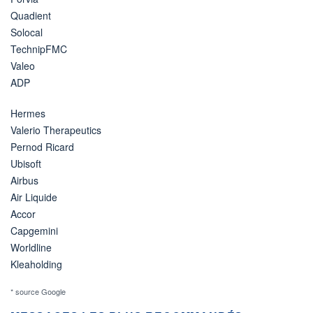
Quadient
Solocal
TechnipFMC
Valeo
ADP
Hermes
Valerio Therapeutics
Pernod Ricard
Ubisoft
Airbus
Air Liquide
Accor
Capgemini
Worldline
Kleaholding
* source Google