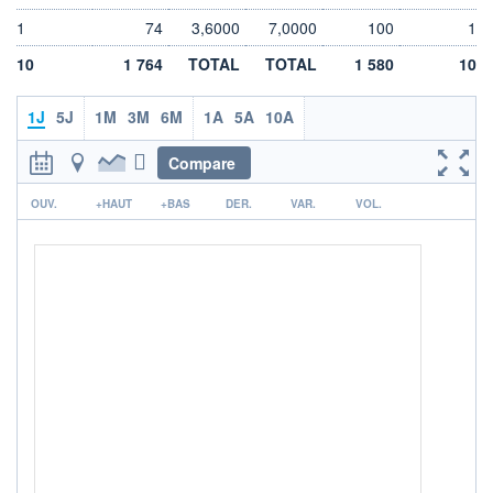
DIVIDENDE
0,00 EUR
-
1
74
3,6000
7,0000
100
1
PROCHAIN
10
1 764
TOTAL
TOTAL
1 580
10
DIVIDENDE
-
1J
5J
1M
3M
6M
1A
5A
10A
ÉLIGIBILITÉ
Non éligible
Boursobank
Compare
r
+ PORTEFEUILLE
+ LISTE
OUV.
+HAUT
+BAS
DER.
VAR.
VOL.