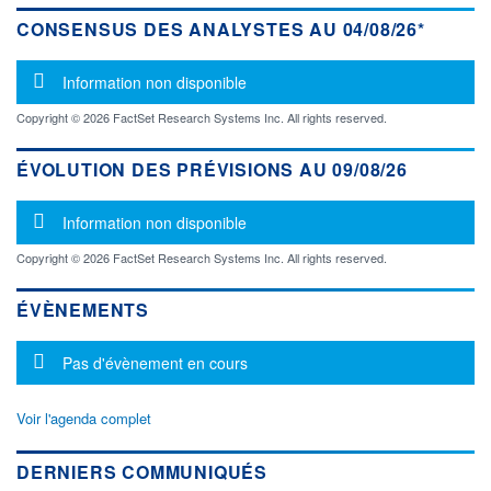
CONSENSUS DES ANALYSTES AU 04/08/26*
Message d'information
Information non disponible
Copyright © 2026 FactSet Research Systems Inc. All rights reserved.
ÉVOLUTION DES PRÉVISIONS AU 09/08/26
Message d'information
Information non disponible
Copyright © 2026 FactSet Research Systems Inc. All rights reserved.
ÉVÈNEMENTS
Message d'information
Pas d'évènement en cours
Voir l'agenda complet
DERNIERS COMMUNIQUÉS