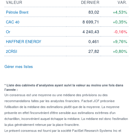
VALEUR
DERNIER
VAR.
83,02
+4,53%
Pétrole Brent
8 699,71
+0,35%
CAC 40
4 240,43
-0,16%
Or
0,461
+9,76%
HAFFNER ENERGY
27,82
+0,80%
2CRSI
Gérer mes listes
* Liste des cabinets d'analystes ayant suivi la valeur au moins une fois dans
l'année :
Un consensus est une moyenne ou une médiane des prévisions ou des
recommandations faites par les analystes financiers. Factset JCF préconise
l'utilisation de la médiane des estimations plutôt que de la moyenne. La moyenne
présente en effet l'inconvénient d'être sensible aux estimations extrêmes d'un
échantillon, inconvénient auquel échappe la médiane. La médiane est donc l'estimation
la plus généralement retenue par la place financière.
Le présent consensus est fourni par la société FactSet Research Systems Inc et