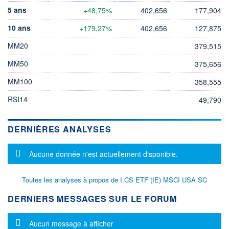
5 ans
+48,75%
402,656
177,904
10 ans
+179,27%
402,656
127,875
MM20
379,515
MM50
375,656
MM100
358,555
RSI14
49,790
DERNIÈRES ANALYSES
Message d'information
Aucune donnée n'est actuellement disponible.
Toutes les analyses à propos de I.CS ETF (IE) MSCI USA SC
DERNIERS MESSAGES SUR LE FORUM
Message d'information
Aucun message à afficher