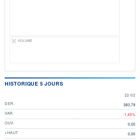
DIVIDENDE
0,00 GBP
-
PROCHAIN
DIVIDENDE
-
ÉLIGIBILITÉ
VOLUME
Non éligible
Boursobank
+ PORTEFEUILLE
+ LISTE
HISTORIQUE 5 JOURS
22 FEB
22-02
DER.
383,79
VAR.
-1,45%
OUV.
0,00
+HAUT
0,00