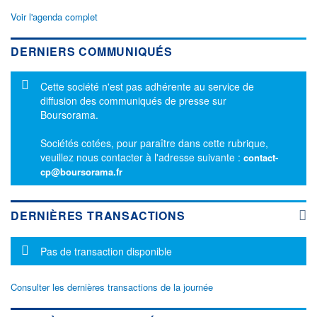
Voir l'agenda complet
DERNIERS COMMUNIQUÉS
Message d'information
Cette société n'est pas adhérente au service de
diffusion des communiqués de presse sur
Boursorama.
Sociétés cotées, pour paraître dans cette rubrique,
veuillez nous contacter à l'adresse suivante :
contact-
cp@boursorama.fr
DERNIÈRES TRANSACTIONS
Message d'information
Pas de transaction disponible
Consulter les dernières transactions de la journée