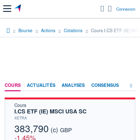
Menu
Connexion
Bourse
Actions
Cotations
Cours I.CS ETF (IE) MS
COURS
ACTUALITÉS
ANALYSES
CONSENSUS
Cours
SOCIÉTÉ
I.CS ETF (IE) MSCI USA SC
HISTORIQUE
XETRA
383,790
(c)
ACTIONNAIRES
GBP
-1,45%