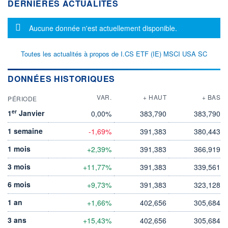
DERNIÈRES ACTUALITÉS
Message d'information
Aucune donnée n'est actuellement disponible.
Toutes les actualités à propos de I.CS ETF (IE) MSCI USA SC
DONNÉES HISTORIQUES
VAR.
+ HAUT
+ BAS
PÉRIODE
er
1
Janvier
0,00%
383,790
383,790
1 semaine
-1,69%
391,383
380,443
1 mois
+2,39%
391,383
366,919
3 mois
+11,77%
391,383
339,561
6 mois
+9,73%
391,383
323,128
1 an
+1,66%
402,656
305,684
3 ans
+15,43%
402,656
305,684