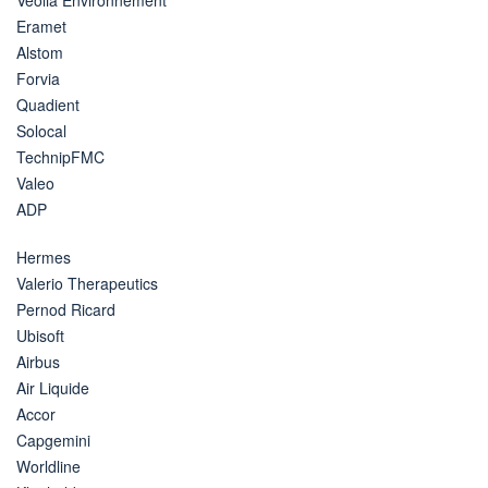
Eramet
Alstom
Forvia
Quadient
Solocal
TechnipFMC
Valeo
ADP
Hermes
Valerio Therapeutics
Pernod Ricard
Ubisoft
Airbus
Air Liquide
Accor
Capgemini
Worldline