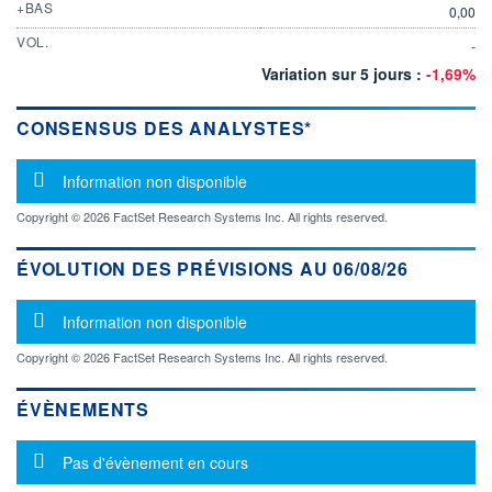
+BAS
0,00
VOL.
-
Variation sur 5 jours :
-1,69%
CONSENSUS DES ANALYSTES*
Message d'information
Information non disponible
Copyright © 2026 FactSet Research Systems Inc. All rights reserved.
ÉVOLUTION DES PRÉVISIONS AU 06/08/26
Message d'information
Information non disponible
Copyright © 2026 FactSet Research Systems Inc. All rights reserved.
ÉVÈNEMENTS
Message d'information
Pas d'évènement en cours