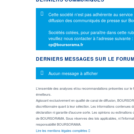
Message d'information
Cette société n'est pas adhérente au service
diffusion des communiqués de presse sur B
Sociétés cotées, pour paraître dans cette rub
veuillez nous contacter à l'adresse suivante 
cp@boursorama.fr
DERNIERS MESSAGES SUR LE FORU
Message d'information
Aucun message à afficher
L'ensemble des analyses et/ou recommandations présentes sur l
émetteurs.
Agissant exclusivement en qualité de canal de diffusion, BOURSORA
discrétionnaire quant à leur sélection. Les informations contenues 
déclaration ni garantie d'aucune sorte. Les opinions ou estimations q
de BOURSORAMA. Sous réserves des lois applicables, ni l'informati
responsabilité BOURSORAMA.
Lire les mentions légales complètes