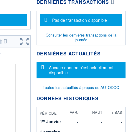
DERNIÈRES TRANSACTIONS
Message d'information
Pas de transaction disponible
Consulter les dernières transactions de la
journée
DERNIÈRES ACTUALITÉS
.
Message d'information
Aucune donnée n'est actuellement
disponible.
Toutes les actualités à propos de AUTODOC
DONNÉES HISTORIQUES
VAR.
+ HAUT
+ BAS
PÉRIODE
er
1
Janvier
-
-
-
1 semaine
-
-
-