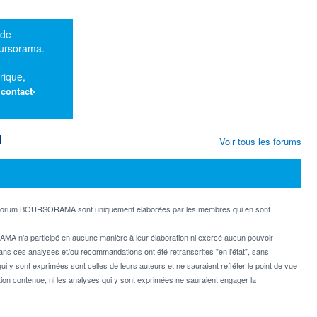
 de
oursorama.
rique,
:
contact-
M
Voir tous les forums
e forum BOURSORAMA sont uniquement élaborées par les membres qui en sont
MA n'a participé en aucune manière à leur élaboration ni exercé aucun pouvoir
dans ces analyses et/ou recommandations ont été retranscrites "en l'état", sans
ui y sont exprimées sont celles de leurs auteurs et ne sauraient refléter le point de vue
on contenue, ni les analyses qui y sont exprimées ne sauraient engager la