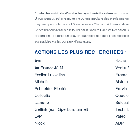
* Liste des cabinets d'analystes ayant suivi la valeur au moins
Un consensus est une moyenne ou une médiane des prévisions ou des
moyenne présente en effet l'inconvénient d'être sensible aux estima
Le présent consensus est fourni par la société FactSet Research Sy
élaboration, ni exercé un pouvoir discrétionnaire quant à la sélectio
accessibles via les bureaux d'analystes.
ACTIONS LES PLUS RECHERCHÉES *
Axa
Nokia
Air France-KLM
Veolia
Essilor Luxxotica
Eramet
Michelin
Alstom
Schneider Electric
Forvia
Cellectis
Quadie
Danone
Solocal
Getlink (ex - Gpe Eurotunnel)
Techn
LVMH
Valeo
Nicox
ADP