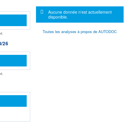
Message d'information
Aucune donnée n'est actuellement
disponible.
Toutes les analyses à propos de AUTODOC
d.
/26
d.