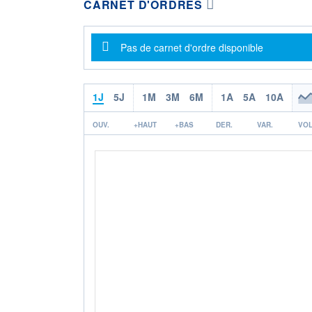
CARNET D'ORDRES
Message d'information
Pas de carnet d'ordre disponible
1J
5J
1M
3M
6M
1A
5A
10A
OUV.
+HAUT
+BAS
DER.
VAR.
VOL