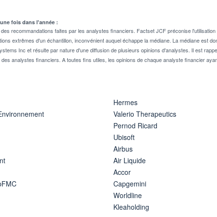
 une fois dans l'année :
 recommandations faites par les analystes financiers. Factset JCF préconise l'utilisation 
tions extrêmes d'un échantillon, inconvénient auquel échappe la médiane. La médiane est donc
stems Inc et résulte par nature d'une diffusion de plusieurs opinions d'analystes. Il est 
n des analystes financiers. A toutes fins utiles, les opinions de chaque analyste financier aya
Hermes
 Environnement
Valerio Therapeutics
Pernod Ricard
Ubisoft
Airbus
nt
Air Liquide
Accor
ipFMC
Capgemini
Worldline
Kleaholding