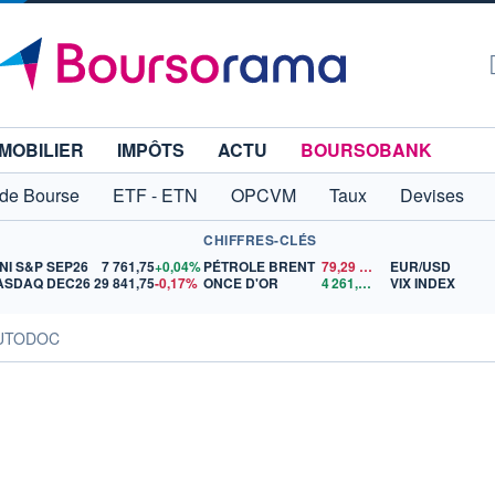
MOBILIER
IMPÔTS
ACTU
BOURSOBANK
 de Bourse
ETF - ETN
OPCVM
Taux
Devises
CHIFFRES-CLÉS
NI S&P SEP26
7 761,75
+0,04%
PÉTROLE BRENT
79,29
$US
EUR/USD
ASDAQ DEC26
29 841,75
-0,17%
ONCE D'OR
4 261,69
$US
VIX INDEX
AUTODOC