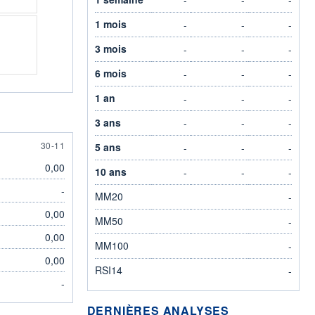
1 mois
-
-
-
3 mois
-
-
-
6 mois
-
-
-
1 an
-
-
-
3 ans
-
-
-
30 NOVEMBER
30-11
5 ans
-
-
-
0,00
10 ans
-
-
-
-
MM20
-
0,00
MM50
-
0,00
MM100
-
0,00
RSI14
-
-
DERNIÈRES ANALYSES