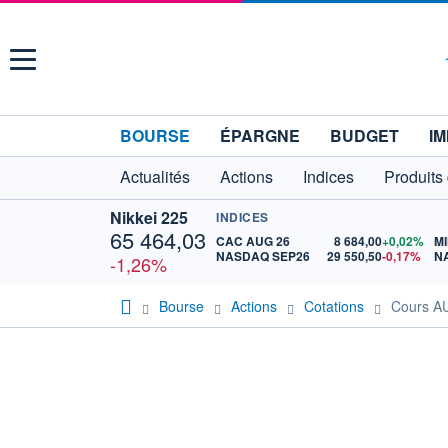
Menu
BOURSE
ÉPARGNE
BUDGET
IM
Actualités
Actions
Indices
Produits
Nikkei 225
INDICES
65 464,03
CAC AUG 26
8 684,00
+0,02%
MI
NASDAQ SEP26
29 550,50
-0,17%
N
-1,26%
Bourse
Actions
Cotations
Cours 