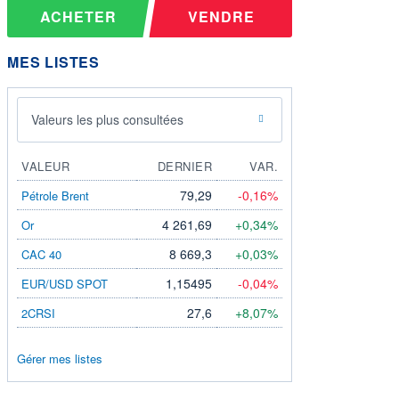
ACHETER
VENDRE
MES LISTES
Valeurs les plus consultées
VALEUR
DERNIER
VAR.
79,29
-0,16%
Pétrole Brent
4 261,69
+0,34%
Or
8 669,3
+0,03%
CAC 40
1,15495
-0,04%
EUR/USD SPOT
27,6
+8,07%
2CRSI
Gérer mes listes