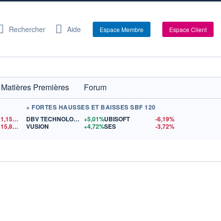
Rechercher
Aide
Espace Membre
Espace Client
Matières Premières
Forum
+ FORTES HAUSSES ET BAISSES SBF 120
1,1548
$US
DBV TECHNOLOGIES
+5,01%
UBISOFT
-6,19%
15,81
$US
VUSION
+4,72%
SES
-3,72%