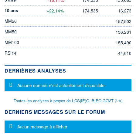
10 ans
+22,14%
174,535
16,273
MM20
157,502
MM50
156,281
MM100
155,490
RSI14
44,010
DERNIÈRES ANALYSES
Message d'information
Aucune donnée n'est actuellement disponible.
Toutes les analyses à propos de I.CS(IE)O.IB.EO GOVT 7-10
DERNIERS MESSAGES SUR LE FORUM
Message d'information
Aucun message à afficher