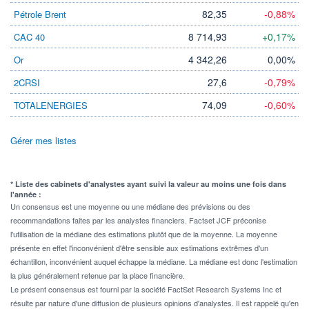
82,35
-0,88%
Pétrole Brent
8 714,93
+0,17%
CAC 40
4 342,26
0,00%
Or
27,6
-0,79%
2CRSI
74,09
-0,60%
TOTALENERGIES
Gérer mes listes
* Liste des cabinets d'analystes ayant suivi la valeur au moins une fois dans
l'année :
Un consensus est une moyenne ou une médiane des prévisions ou des
recommandations faites par les analystes financiers. Factset JCF préconise
l'utilisation de la médiane des estimations plutôt que de la moyenne. La moyenne
présente en effet l'inconvénient d'être sensible aux estimations extrêmes d'un
échantillon, inconvénient auquel échappe la médiane. La médiane est donc l'estimation
la plus généralement retenue par la place financière.
Le présent consensus est fourni par la société FactSet Research Systems Inc et
résulte par nature d'une diffusion de plusieurs opinions d'analystes. Il est rappelé qu'en