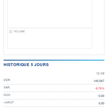
DIVIDENDE
0,00 EUR
-
PROCHAIN
DIVIDENDE
-
ÉLIGIBILITÉ
Non éligible
VOLUME
Boursobank
+ PORTEFEUILLE
+ LISTE
HISTORIQUE 5 JOURS
12 SEP
12-09
DER.
145,567
VAR.
-6,76%
OUV.
0,00
+HAUT
0,00