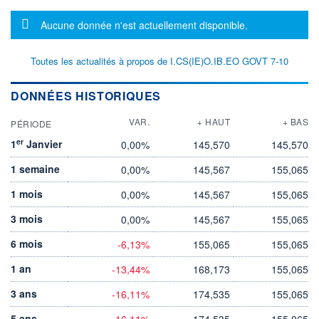
Message d'information
Aucune donnée n'est actuellement disponible.
Toutes les actualités à propos de I.CS(IE)O.IB.EO GOVT 7-10
DONNÉES HISTORIQUES
VAR.
+ HAUT
+ BAS
PÉRIODE
er
1
Janvier
0,00%
145,570
145,570
1 semaine
0,00%
145,567
155,065
1 mois
0,00%
145,567
155,065
3 mois
0,00%
145,567
155,065
6 mois
-6,13%
155,065
155,065
1 an
-13,44%
168,173
155,065
3 ans
-16,11%
174,535
155,065
5 ans
-16,11%
174,535
155,065