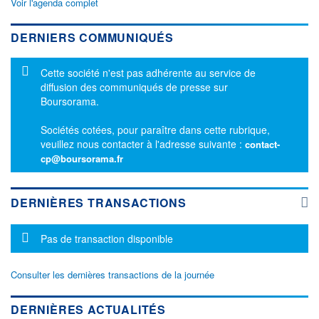
Voir l'agenda complet
DERNIERS COMMUNIQUÉS
Message d'information
Cette société n'est pas adhérente au service de
diffusion des communiqués de presse sur
Boursorama.
Sociétés cotées, pour paraître dans cette rubrique,
veuillez nous contacter à l'adresse suivante :
contact-
cp@boursorama.fr
DERNIÈRES TRANSACTIONS
Message d'information
Pas de transaction disponible
Consulter les dernières transactions de la journée
DERNIÈRES ACTUALITÉS