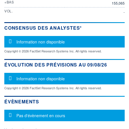
+BAS
155,065
VOL.
-
CONSENSUS DES ANALYSTES*
Message d'information
Information non disponible
Copyright © 2026 FactSet Research Systems Inc. All rights reserved.
ÉVOLUTION DES PRÉVISIONS AU 09/08/26
Message d'information
Information non disponible
Copyright © 2026 FactSet Research Systems Inc. All rights reserved.
ÉVÈNEMENTS
Message d'information
Pas d'évènement en cours