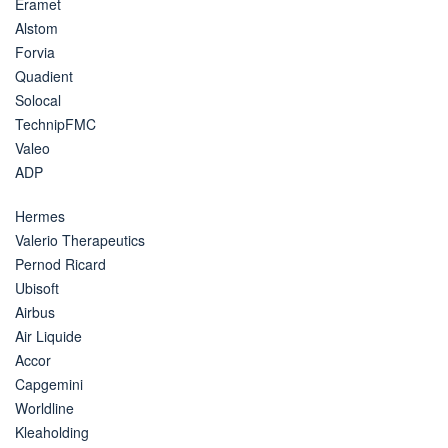
Eramet
Alstom
Forvia
Quadient
Solocal
TechnipFMC
Valeo
ADP
Hermes
Valerio Therapeutics
Pernod Ricard
Ubisoft
Airbus
Air Liquide
Accor
Capgemini
Worldline
Kleaholding