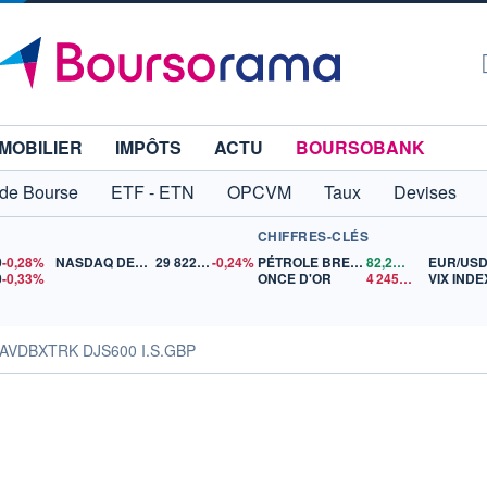
MOBILIER
IMPÔTS
ACTU
BOURSOBANK
 de Bourse
ETF - ETN
OPCVM
Taux
Devises
CHIFFRES-CLÉS
0
-0,28%
NASDAQ DEC26
29 822,75
-0,24%
PÉTROLE BRENT
82,28
$US
EUR/US
0
-0,33%
ONCE D'OR
4 245,39
$US
VIX INDE
NAVDBXTRK DJS600 I.S.GBP