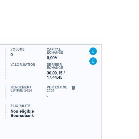
VOLUME
CAPITAL
ÉCHANGÉ
0
0,00%
VALORISATION
DERNIER
ÉCHANGE
30.09.15 /
17:44:45
RENDEMENT
PER ESTIMÉ
ESTIMÉ 2026
2026
-
-
ÉLIGIBILITÉ
Non éligible
Boursobank