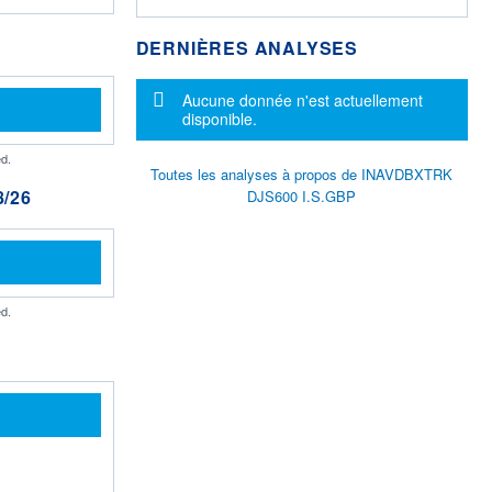
DERNIÈRES ANALYSES
Message d'information
Aucune donnée n'est actuellement
disponible.
d.
Toutes les analyses à propos de INAVDBXTRK
/26
DJS600 I.S.GBP
d.