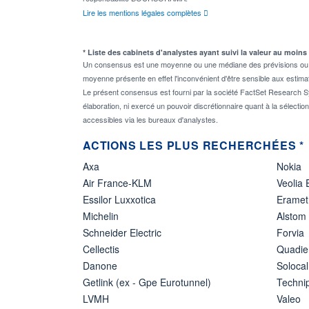
Lire les mentions légales complètes
* Liste des cabinets d'analystes ayant suivi la valeur au moins
Un consensus est une moyenne ou une médiane des prévisions ou des
moyenne présente en effet l'inconvénient d'être sensible aux estima
Le présent consensus est fourni par la société FactSet Research Sy
élaboration, ni exercé un pouvoir discrétionnaire quant à la sélectio
accessibles via les bureaux d'analystes.
ACTIONS LES PLUS RECHERCHÉES *
Axa
Nokia
Air France-KLM
Veolia
Essilor Luxxotica
Eramet
Michelin
Alstom
Schneider Electric
Forvia
Cellectis
Quadie
Danone
Solocal
Getlink (ex - Gpe Eurotunnel)
Techn
LVMH
Valeo