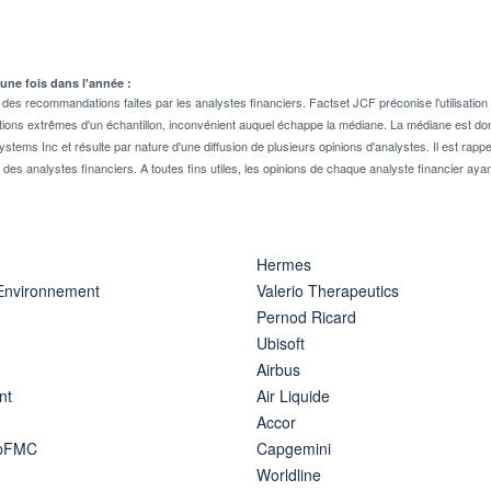
 une fois dans l'année :
 recommandations faites par les analystes financiers. Factset JCF préconise l'utilisation 
tions extrêmes d'un échantillon, inconvénient auquel échappe la médiane. La médiane est donc
stems Inc et résulte par nature d'une diffusion de plusieurs opinions d'analystes. Il est 
n des analystes financiers. A toutes fins utiles, les opinions de chaque analyste financier aya
Hermes
 Environnement
Valerio Therapeutics
Pernod Ricard
Ubisoft
Airbus
nt
Air Liquide
Accor
ipFMC
Capgemini
Worldline