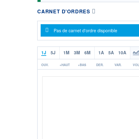
CARNET D'ORDRES
Message d'information
Pas de carnet d'ordre disponible
1J
5J
1M
3M
6M
1A
5A
10A
OUV.
+HAUT
+BAS
DER.
VAR.
VOL