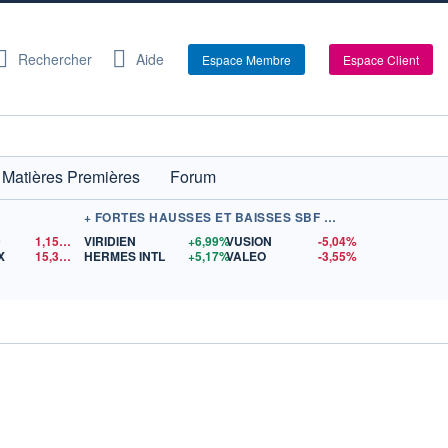
Rechercher
Aide
Espace Membre
Espace Client
Matières Premières
Forum
+ FORTES HAUSSES ET BAISSES SBF 120
D
1,1524
$US
VIRIDIEN
+6,99%
VUSION
-5,04%
X
15,36
$US
HERMES INTL
+5,17%
VALEO
-3,55%