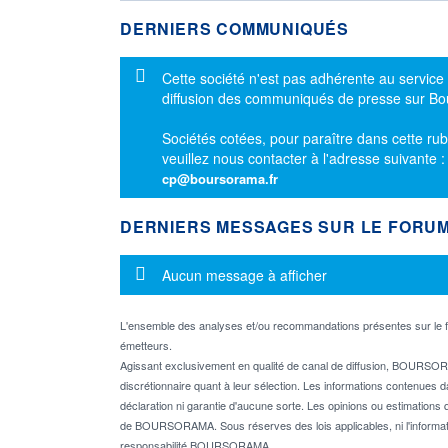
DERNIERS COMMUNIQUÉS
Message d'information
Cette société n'est pas adhérente au service
diffusion des communiqués de presse sur B
Sociétés cotées, pour paraître dans cette rub
veuillez nous contacter à l'adresse suivante 
cp@boursorama.fr
DERNIERS MESSAGES SUR LE FORU
Message d'information
Aucun message à afficher
L'ensemble des analyses et/ou recommandations présentes sur l
émetteurs.
Agissant exclusivement en qualité de canal de diffusion, BOURSORA
discrétionnaire quant à leur sélection. Les informations contenues 
déclaration ni garantie d'aucune sorte. Les opinions ou estimations q
de BOURSORAMA. Sous réserves des lois applicables, ni l'informati
responsabilité BOURSORAMA.