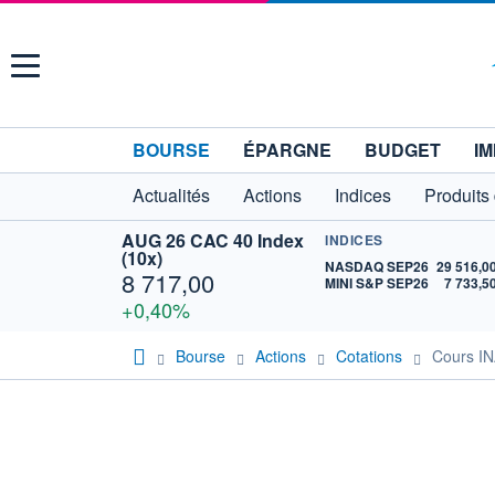
Menu
BOURSE
ÉPARGNE
BUDGET
IM
Actualités
Actions
Indices
Produits
AUG 26 CAC 40 Index
INDICES
(10x)
NASDAQ SEP26
29 516,0
8 717,00
MINI S&P SEP26
7 733,5
+0,40%
Bourse
Actions
Cotations
Cours I