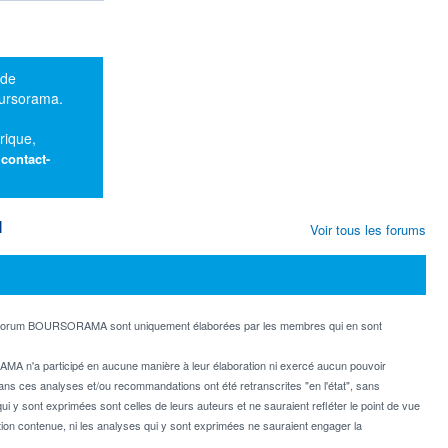
 de
oursorama.
rique,
:
contact-
M
Voir tous les forums
e forum BOURSORAMA sont uniquement élaborées par les membres qui en sont
MA n'a participé en aucune manière à leur élaboration ni exercé aucun pouvoir
dans ces analyses et/ou recommandations ont été retranscrites "en l'état", sans
ui y sont exprimées sont celles de leurs auteurs et ne sauraient refléter le point de vue
on contenue, ni les analyses qui y sont exprimées ne sauraient engager la