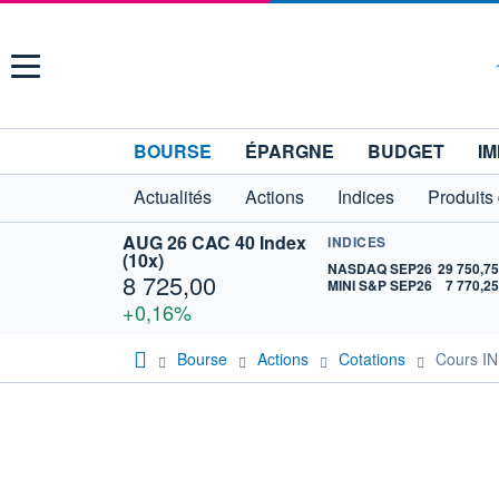
Menu
BOURSE
ÉPARGNE
BUDGET
IM
Actualités
Actions
Indices
Produits
AUG 26 CAC 40 Index
INDICES
(10x)
NASDAQ SEP26
29 750,7
8 725,00
MINI S&P SEP26
7 770,2
+0,16%
Bourse
Actions
Cotations
Cours I