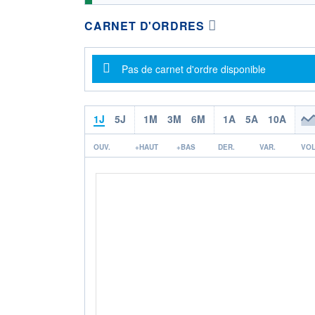
CARNET D'ORDRES
Message d'information
Pas de carnet d'ordre disponible
1J
5J
1M
3M
6M
1A
5A
10A
OUV.
+HAUT
+BAS
DER.
VAR.
VOL