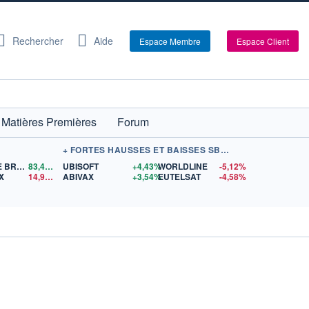
Rechercher
Aide
Espace Membre
Espace Client
Matières Premières
Forum
+ FORTES HAUSSES ET BAISSES SBF 120
PÉTROLE BRENT
83,40
$US
UBISOFT
+4,43%
WORLDLINE
-5,12%
X
14,93
$US
ABIVAX
+3,54%
EUTELSAT
-4,58%