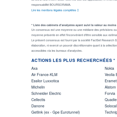
responsabilité BOURSORAMA.
Lire les mentions légales complètes
* Liste des cabinets d'analystes ayant suivi la valeur au moins
Un consensus est une moyenne ou une médiane des prévisions ou des
moyenne présente en effet l'inconvénient d'être sensible aux estima
Le présent consensus est fourni par la société FactSet Research Sy
élaboration, ni exercé un pouvoir discrétionnaire quant à la sélectio
accessibles via les bureaux d'analystes.
ACTIONS LES PLUS RECHERCHÉES *
Axa
Nokia
Air France-KLM
Veolia
Essilor Luxxotica
Eramet
Michelin
Alstom
Schneider Electric
Forvia
Cellectis
Quadie
Danone
Solocal
Getlink (ex - Gpe Eurotunnel)
Techn