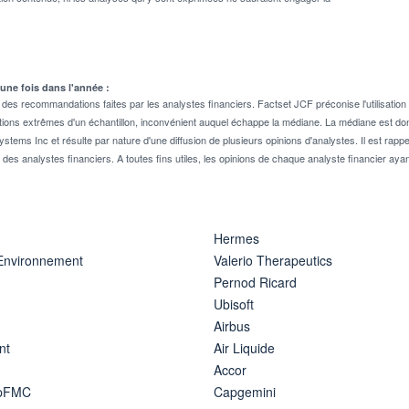
 une fois dans l'année :
 recommandations faites par les analystes financiers. Factset JCF préconise l'utilisation 
tions extrêmes d'un échantillon, inconvénient auquel échappe la médiane. La médiane est donc
stems Inc et résulte par nature d'une diffusion de plusieurs opinions d'analystes. Il est 
n des analystes financiers. A toutes fins utiles, les opinions de chaque analyste financier aya
Hermes
 Environnement
Valerio Therapeutics
Pernod Ricard
Ubisoft
Airbus
nt
Air Liquide
Accor
ipFMC
Capgemini