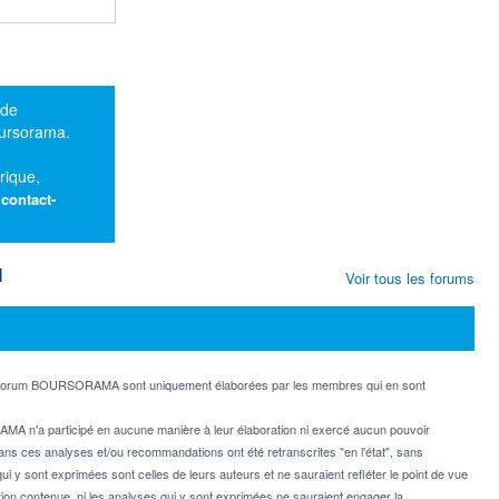
 de
oursorama.
rique,
:
contact-
M
Voir tous les forums
e forum BOURSORAMA sont uniquement élaborées par les membres qui en sont
MA n'a participé en aucune manière à leur élaboration ni exercé aucun pouvoir
dans ces analyses et/ou recommandations ont été retranscrites "en l'état", sans
ui y sont exprimées sont celles de leurs auteurs et ne sauraient refléter le point de vue
on contenue, ni les analyses qui y sont exprimées ne sauraient engager la