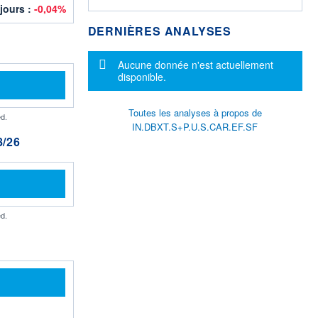
 jours :
-0,04%
DERNIÈRES ANALYSES
Message d'information
Aucune donnée n'est actuellement
disponible.
Toutes les analyses à propos de
d.
IN.DBXT.S+P.U.S.CAR.EF.SF
/26
d.