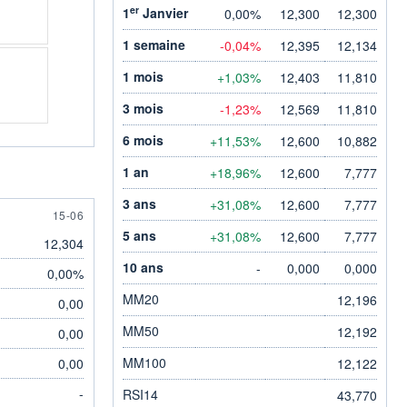
er
1
Janvier
0,00%
12,300
12,300
1 semaine
-0,04%
12,395
12,134
1 mois
+1,03%
12,403
11,810
3 mois
-1,23%
12,569
11,810
6 mois
+11,53%
12,600
10,882
1 an
+18,96%
12,600
7,777
3 ans
+31,08%
12,600
7,777
15 JUNE
15-06
5 ans
+31,08%
12,600
7,777
12,304
10 ans
-
0,000
0,000
0,00%
MM20
12,196
0,00
MM50
12,192
0,00
MM100
0,00
12,122
-
RSI14
43,770