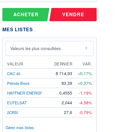
ACHETER
VENDRE
MES LISTES
Valeurs les plus consultées
VALEUR
DERNIER
VAR.
8 714,93
+0,17%
CAC 40
83,39
+0,37%
Pétrole Brent
0,4555
-1,19%
HAFFNER ENERGY
2,044
-4,58%
EUTELSAT
27,6
-0,79%
2CRSI
Gérer mes listes