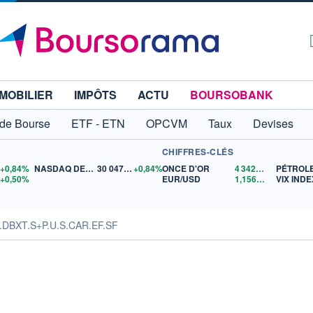
MOBILIER
IMPÔTS
ACTU
BOURSOBANK
 de Bourse
ETF - ETN
OPCVM
Taux
Devises
CHIFFRES-CLÉS
5
+0,84%
NASDAQ DEC26
30 047,00
+0,84%
ONCE D'OR
4 342,72
$US
5
+0,50%
EUR/USD
1,1561
$US
VIX INDE
N.DBXT.S+P.U.S.CAR.EF.SF