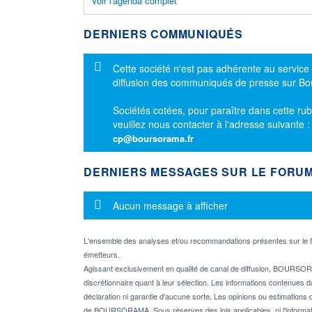
Voir l'agenda complet
DERNIERS COMMUNIQUÉS
Message d'information
Cette société n'est pas adhérente au service
diffusion des communiqués de presse sur B
Sociétés cotées, pour paraître dans cette rub
veuillez nous contacter à l'adresse suivante 
cp@boursorama.fr
DERNIERS MESSAGES SUR LE FORU
Message d'information
Aucun message à afficher
L'ensemble des analyses et/ou recommandations présentes sur l
émetteurs.
Agissant exclusivement en qualité de canal de diffusion, BOURSORA
discrétionnaire quant à leur sélection. Les informations contenues 
déclaration ni garantie d'aucune sorte. Les opinions ou estimations q
de BOURSORAMA. Sous réserves des lois applicables, ni l'informati