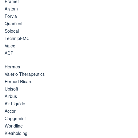
Eramet
Alstom
Forvia
Quadient
Solocal
TechnipFMC
Valeo
ADP
Hermes
Valerio Therapeutics
Pernod Ricard
Ubisoft
Airbus
Air Liquide
Accor
Capgemini
Worldline
Kleaholding