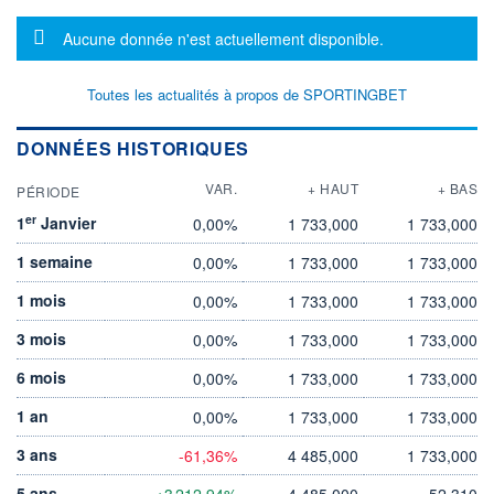
Message d'information
Aucune donnée n'est actuellement disponible.
Toutes les actualités à propos de SPORTINGBET
DONNÉES HISTORIQUES
VAR.
+ HAUT
+ BAS
PÉRIODE
er
1
Janvier
0,00%
1 733,000
1 733,000
1 semaine
0,00%
1 733,000
1 733,000
1 mois
0,00%
1 733,000
1 733,000
3 mois
0,00%
1 733,000
1 733,000
6 mois
0,00%
1 733,000
1 733,000
1 an
0,00%
1 733,000
1 733,000
3 ans
-61,36%
4 485,000
1 733,000
5 ans
+3 212,94%
4 485,000
52,310