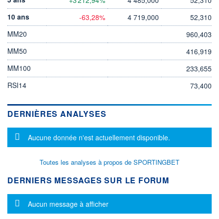
10 ans
-63,28%
4 719,000
52,310
MM20
960,403
MM50
416,919
MM100
233,655
RSI14
73,400
DERNIÈRES ANALYSES
Message d'information
Aucune donnée n'est actuellement disponible.
Toutes les analyses à propos de SPORTINGBET
DERNIERS MESSAGES SUR LE FORUM
Message d'information
Aucun message à afficher