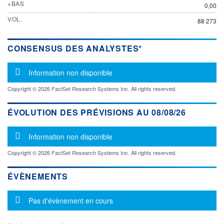
+BAS
0,00
VOL.
88 273
CONSENSUS DES ANALYSTES*
Message d'information
Information non disponible
Copyright © 2026 FactSet Research Systems Inc. All rights reserved.
ÉVOLUTION DES PRÉVISIONS AU 08/08/26
Message d'information
Information non disponible
Copyright © 2026 FactSet Research Systems Inc. All rights reserved.
ÉVÈNEMENTS
Message d'information
Pas d'évènement en cours