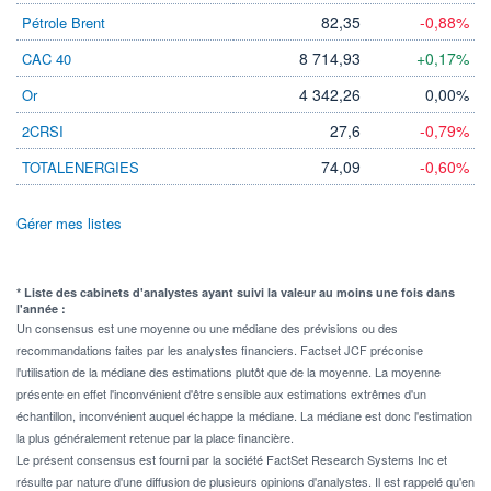
82,35
-0,88%
Pétrole Brent
8 714,93
+0,17%
CAC 40
4 342,26
0,00%
Or
27,6
-0,79%
2CRSI
74,09
-0,60%
TOTALENERGIES
Gérer mes listes
* Liste des cabinets d'analystes ayant suivi la valeur au moins une fois dans
l'année :
Un consensus est une moyenne ou une médiane des prévisions ou des
recommandations faites par les analystes financiers. Factset JCF préconise
l'utilisation de la médiane des estimations plutôt que de la moyenne. La moyenne
présente en effet l'inconvénient d'être sensible aux estimations extrêmes d'un
échantillon, inconvénient auquel échappe la médiane. La médiane est donc l'estimation
la plus généralement retenue par la place financière.
Le présent consensus est fourni par la société FactSet Research Systems Inc et
résulte par nature d'une diffusion de plusieurs opinions d'analystes. Il est rappelé qu'en