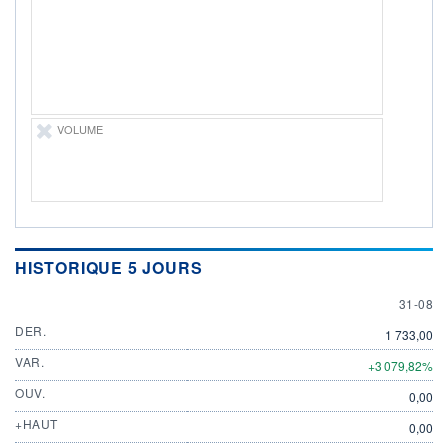
DIVIDENDE
0,00 GBX
-
PROCHAIN
DIVIDENDE
-
ÉLIGIBILITÉ
VOLUME
Non éligible
Boursobank
+ PORTEFEUILLE
+ LISTE
HISTORIQUE 5 JOURS
31 AUG
31-08
DER.
1 733,00
VAR.
+3 079,82%
OUV.
0,00
+HAUT
0,00