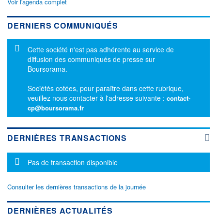
Voir l'agenda complet
DERNIERS COMMUNIQUÉS
Message d'information
Cette société n'est pas adhérente au service de
diffusion des communiqués de presse sur
Boursorama.
Sociétés cotées, pour paraître dans cette rubrique,
veuillez nous contacter à l'adresse suivante :
contact-
cp@boursorama.fr
DERNIÈRES TRANSACTIONS
Message d'information
Pas de transaction disponible
Consulter les dernières transactions de la journée
DERNIÈRES ACTUALITÉS