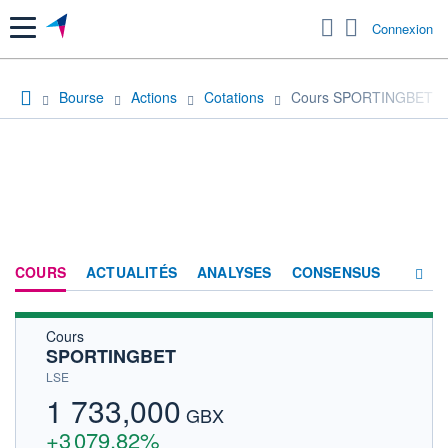
Menu
Connexion
Bourse
Actions
Cotations
Cours SPORTINGBET
COURS
ACTUALITÉS
ANALYSES
CONSENSUS
Cours
SOCIÉTÉ
SPORTINGBET
HISTORIQUE
LSE
1 733,000
ACTIONNAIRES
GBX
+3 079,82%