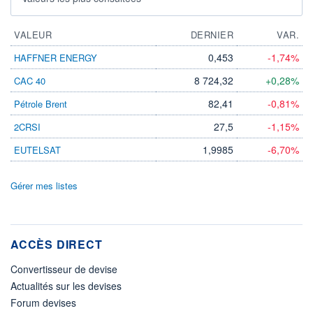
VALEUR
DERNIER
VAR.
0,453
-1,74%
HAFFNER ENERGY
8 724,32
+0,28%
CAC 40
82,41
-0,81%
Pétrole Brent
27,5
-1,15%
2CRSI
1,9985
-6,70%
EUTELSAT
Gérer mes listes
ACCÈS DIRECT
Convertisseur de devise
Actualités sur les devises
Forum devises