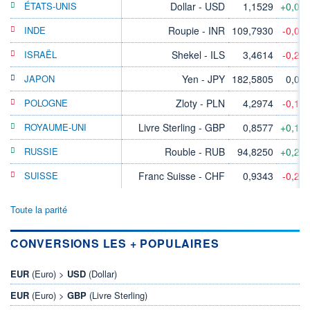
ÉTATS-UNIS
Dollar - USD
1,1529
+0,07
INDE
Roupie - INR
109,7930
-0,01
ISRAËL
Shekel - ILS
3,4614
-0,27
JAPON
Yen - JPY
182,5805
0,00
POLOGNE
Zloty - PLN
4,2974
-0,10
ROYAUME-UNI
Livre Sterling - GBP
0,8577
+0,13
RUSSIE
Rouble - RUB
94,8250
+0,22
SUISSE
Franc Suisse - CHF
0,9343
-0,22
Toute la parité
CONVERSIONS LES + POPULAIRES
EUR
(Euro) >
USD
(Dollar)
EUR
(Euro) >
GBP
(Livre Sterling)