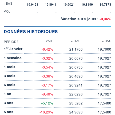
+BAS
19,9423
19,8941
19,9021
19,8199
19,7873
VOL.
-
-
-
-
-
Variation sur 5 jours :
-0,36%
DONNÉES HISTORIQUES
VAR.
+ HAUT
+ BAS
PÉRIODE
er
1
Janvier
-6,42%
21,1700
19,7900
1 semaine
-0,32%
20,0070
19,7927
1 mois
-0,54%
20,0735
19,7927
3 mois
-3,36%
20,4890
19,7927
6 mois
-3,17%
20,9241
19,7927
1 an
-9,48%
22,0296
19,7927
3 ans
+5,12%
23,5282
17,5480
5 ans
-16,29%
24,9693
17,5480