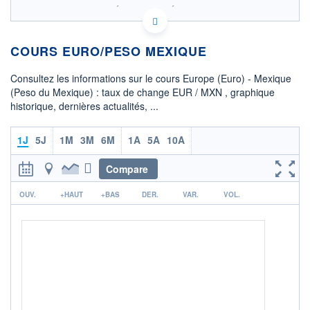
SIX - FOREX 1 DONNÉES TEMPS RÉEL
Politique d'exécution
COURS EURO/PESO MEXIQUE
19,84
19,82
Consultez les informations sur le cours Europe (Euro) - Mexique
(Peso du Mexique) : taux de change EUR / MXN , graphique
19,80
historique, dernières actualités, ...
19,78
04h01
07h56
1J
5J
1M
3M
6M
1A
5A
10A
OUVERTURE
CLÔTURE VEILLE
19,8300
19,8310
Compare
r
+ HAUT
+ BAS
OUV.
+HAUT
+BAS
DER.
VAR.
VOL.
19,8405
19,7873
COTATION SPÉCIFIQUE
MXN/EUR
0,0505
+0,22%
+ PORTEFEUILLE
+ LISTE