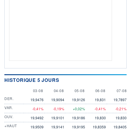
HISTORIQUE 5 JOURS
3 AUGUST
4 AUGUST
5 AUGUST
6 AUGUST
7 AUGU
03-08
04-08
05-08
06-08
07-08
DER.
19,9476
19,9094
19,9126
19,831
19,7897
VAR.
-0,41%
-0,19%
+0,02%
-0,41%
-0,21%
OUV.
19,9492
19,9101
19,9186
19,830
19,830
+HAUT
19,9509
19,9141
19,9195
19,8359
19,8405