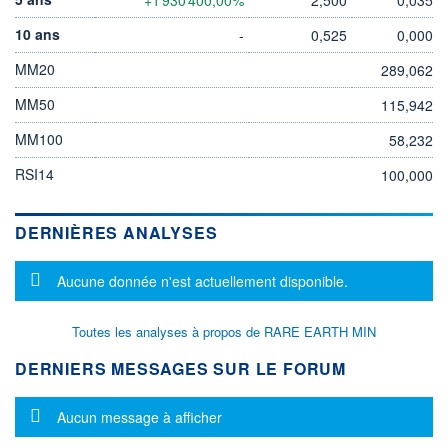
10 ans
-
0,525
0,000
MM20
289,062
MM50
115,942
MM100
58,232
RSI14
100,000
DERNIÈRES ANALYSES
Message d'information
Aucune donnée n'est actuellement disponible.
Toutes les analyses à propos de RARE EARTH MIN
DERNIERS MESSAGES SUR LE FORUM
Message d'information
Aucun message à afficher