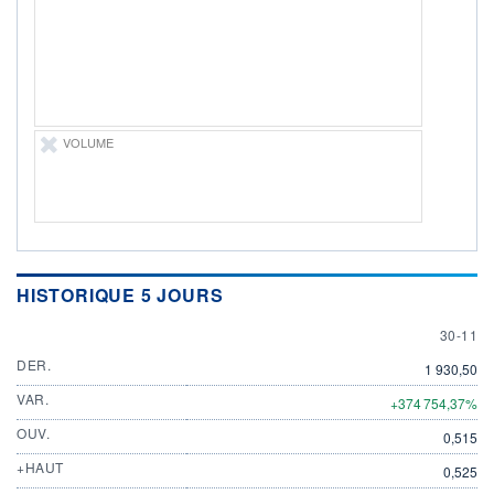
DIVIDENDE
0,00 GBX
-
PROCHAIN
DIVIDENDE
-
ÉLIGIBILITÉ
VOLUME
Non éligible
Boursobank
+ PORTEFEUILLE
+ LISTE
HISTORIQUE 5 JOURS
30 NOV
30-11
DER.
1 930,50
VAR.
+374 754,37%
OUV.
0,515
+HAUT
0,525