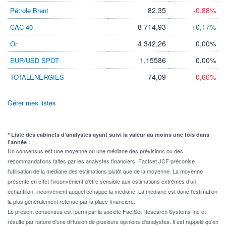
82,35
-0,88%
Pétrole Brent
8 714,93
+0,17%
CAC 40
4 342,26
0,00%
Or
1,15586
0,00%
EUR/USD SPOT
74,09
-0,60%
TOTALENERGIES
Gérer mes listes
* Liste des cabinets d'analystes ayant suivi la valeur au moins une fois dans
l'année :
Un consensus est une moyenne ou une médiane des prévisions ou des
recommandations faites par les analystes financiers. Factset JCF préconise
l'utilisation de la médiane des estimations plutôt que de la moyenne. La moyenne
présente en effet l'inconvénient d'être sensible aux estimations extrêmes d'un
échantillon, inconvénient auquel échappe la médiane. La médiane est donc l'estimation
la plus généralement retenue par la place financière.
Le présent consensus est fourni par la société FactSet Research Systems Inc et
résulte par nature d'une diffusion de plusieurs opinions d'analystes. Il est rappelé qu'en