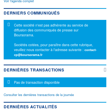
Voir l'agenda complet
DERNIERS COMMUNIQUÉS
Message d'information
Cette société n'est pas adhérente au service de
diffusion des communiqués de presse sur
Boursorama.
Sociétés cotées, pour paraître dans cette rubrique,
veuillez nous contacter à l'adresse suivante :
contact-
cp@boursorama.fr
DERNIÈRES TRANSACTIONS
Message d'information
Pas de transaction disponible
Consulter les dernières transactions de la journée
DERNIÈRES ACTUALITÉS