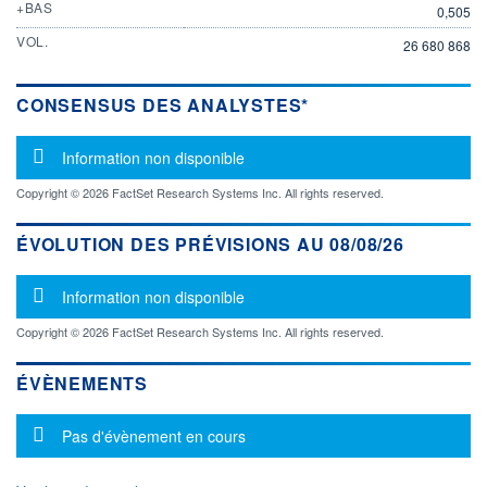
+BAS
0,505
VOL.
26 680 868
CONSENSUS DES ANALYSTES*
Message d'information
Information non disponible
Copyright © 2026 FactSet Research Systems Inc. All rights reserved.
ÉVOLUTION DES PRÉVISIONS AU 08/08/26
Message d'information
Information non disponible
Copyright © 2026 FactSet Research Systems Inc. All rights reserved.
ÉVÈNEMENTS
Message d'information
Pas d'évènement en cours