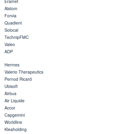
Eramet
Alstom
Forvia
Quadient
Solocal
TechnipFMC
Valeo
ADP
Hermes
Valerio Therapeutics
Pernod Ricard
Ubisoft
Airbus
Air Liquide
Accor
Capgemini
Worldline
Kleaholding