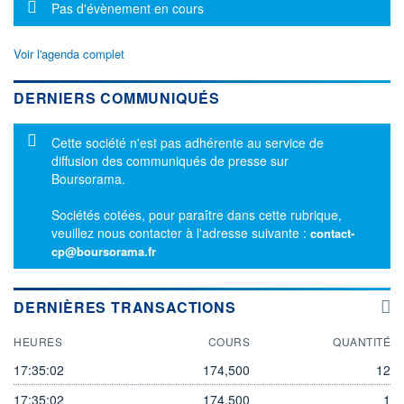
Message d'information
Pas d'évènement en cours
Voir l'agenda complet
DERNIERS COMMUNIQUÉS
Message d'information
Cette société n'est pas adhérente au service de
diffusion des communiqués de presse sur
Boursorama.
Sociétés cotées, pour paraître dans cette rubrique,
veuillez nous contacter à l'adresse suivante :
contact-
cp@boursorama.fr
DERNIÈRES TRANSACTIONS
HEURES
COURS
QUANTITÉ
17:35:02
174,500
12
17:35:02
174,500
1