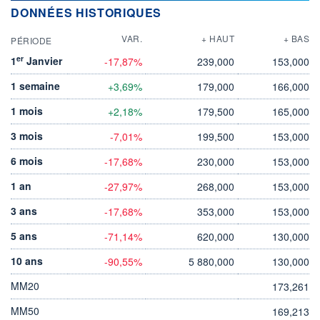
DONNÉES HISTORIQUES
VAR.
+ HAUT
+ BAS
PÉRIODE
er
1
Janvier
-17,87%
239,000
153,000
1 semaine
+3,69%
179,000
166,000
1 mois
+2,18%
179,500
165,000
3 mois
-7,01%
199,500
153,000
6 mois
-17,68%
230,000
153,000
1 an
-27,97%
268,000
153,000
3 ans
-17,68%
353,000
153,000
5 ans
-71,14%
620,000
130,000
10 ans
-90,55%
5 880,000
130,000
MM20
173,261
MM50
169,213