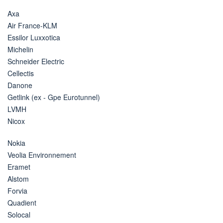
Axa
Air France-KLM
Essilor Luxxotica
Michelin
Schneider Electric
Cellectis
Danone
Getlink (ex - Gpe Eurotunnel)
LVMH
Nicox
Nokia
Veolia Environnement
Eramet
Alstom
Forvia
Quadient
Solocal