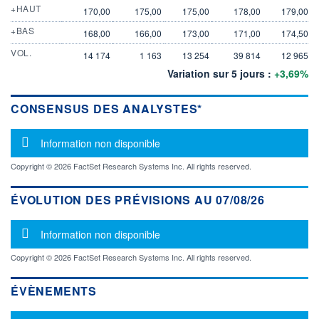
+HAUT
170,00
175,00
175,00
178,00
179,00
+BAS
168,00
166,00
173,00
171,00
174,50
VOL.
14 174
1 163
13 254
39 814
12 965
Variation sur 5 jours :
+3,69%
CONSENSUS DES ANALYSTES*
Message d'information
Information non disponible
Copyright © 2026 FactSet Research Systems Inc. All rights reserved.
ÉVOLUTION DES PRÉVISIONS AU 07/08/26
Message d'information
Information non disponible
Copyright © 2026 FactSet Research Systems Inc. All rights reserved.
ÉVÈNEMENTS