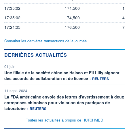
17:35:02
174,500
1
17:35:02
174,500
4
17:24:25
176,500
7
Consulter les dernières transactions de la journée
DERNIÈRES ACTUALITÉS
01 juin
Une filiale de la société chinoise Haisco et Eli Lilly signent
information fournie par
des accords de collaboration et de licence
•
REUTERS
11 sept. 2024
La FDA américaine envoie des lettres d'avertissement à deux
entreprises chinoises pour violation des pratiques de
information fournie par
laboratoire
•
REUTERS
Toutes les actualités à propos de HUTCHMED