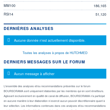
MM100
186,165
RSI14
51,120
DERNIÈRES ANALYSES
Message d'information
Aucune donnée n'est actuellement disponible.
Toutes les analyses à propos de HUTCHMED
DERNIERS MESSAGES SUR LE FORUM
Message d'information
Aucun message à afficher
L'ensemble des analyses et/ou recommandations présentes sur le forum
BOURSORAMA sont uniquement élaborées par les membres qui en sont émetteurs.
Agissant exclusivement en qualité de canal de diffusion, BOURSORAMA n'a participé
en aucune manière à leur élaboration ni exercé aucun pouvoir discrétionnaire quant à
leur sélection. Les informations contenues dans ces analyses et/ou recommandations