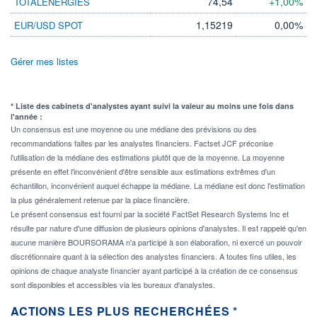
74,54
+1,00%
TOTALENERGIES
1,15219
0,00%
EUR/USD SPOT
Gérer mes listes
* Liste des cabinets d'analystes ayant suivi la valeur au moins une fois dans
l'année :
Un consensus est une moyenne ou une médiane des prévisions ou des
recommandations faites par les analystes financiers. Factset JCF préconise
l'utilisation de la médiane des estimations plutôt que de la moyenne. La moyenne
présente en effet l'inconvénient d'être sensible aux estimations extrêmes d'un
échantillon, inconvénient auquel échappe la médiane. La médiane est donc l'estimation
la plus généralement retenue par la place financière.
Le présent consensus est fourni par la société FactSet Research Systems Inc et
résulte par nature d'une diffusion de plusieurs opinions d'analystes. Il est rappelé qu'en
aucune manière BOURSORAMA n'a participé à son élaboration, ni exercé un pouvoir
discrétionnaire quant à la sélection des analystes financiers. A toutes fins utiles, les
opinions de chaque analyste financier ayant participé à la création de ce consensus
sont disponibles et accessibles via les bureaux d'analystes.
ACTIONS LES PLUS RECHERCHÉES *