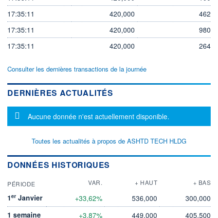
17:35:11
420,000
462
17:35:11
420,000
980
17:35:11
420,000
264
Consulter les dernières transactions de la journée
DERNIÈRES ACTUALITÉS
Message d'information
Aucune donnée n'est actuellement disponible.
Toutes les actualités à propos de ASHTD TECH HLDG
DONNÉES HISTORIQUES
VAR.
+ HAUT
+ BAS
PÉRIODE
er
1
Janvier
+33,62%
536,000
300,000
1 semaine
+3,87%
449,000
405,500