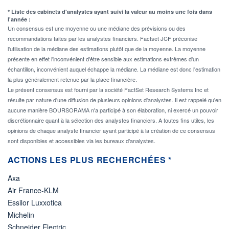
* Liste des cabinets d'analystes ayant suivi la valeur au moins une fois dans
l'année :
Un consensus est une moyenne ou une médiane des prévisions ou des
recommandations faites par les analystes financiers. Factset JCF préconise
l'utilisation de la médiane des estimations plutôt que de la moyenne. La moyenne
présente en effet l'inconvénient d'être sensible aux estimations extrêmes d'un
échantillon, inconvénient auquel échappe la médiane. La médiane est donc l'estimation
la plus généralement retenue par la place financière.
Le présent consensus est fourni par la société FactSet Research Systems Inc et
résulte par nature d'une diffusion de plusieurs opinions d'analystes. Il est rappelé qu'en
aucune manière BOURSORAMA n'a participé à son élaboration, ni exercé un pouvoir
discrétionnaire quant à la sélection des analystes financiers. A toutes fins utiles, les
opinions de chaque analyste financier ayant participé à la création de ce consensus
sont disponibles et accessibles via les bureaux d'analystes.
ACTIONS LES PLUS RECHERCHÉES *
Axa
Air France-KLM
Essilor Luxxotica
Michelin
Schneider Electric