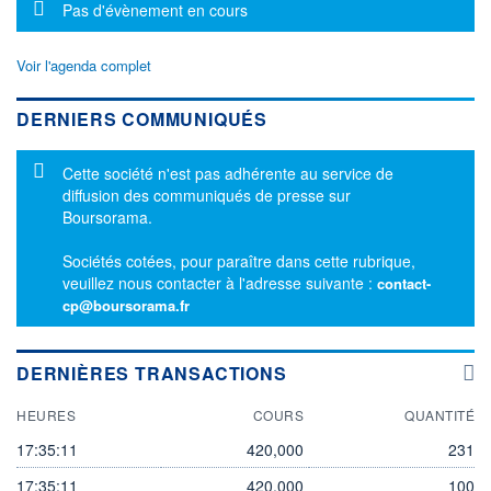
Message d'information
Pas d'évènement en cours
Voir l'agenda complet
DERNIERS COMMUNIQUÉS
Message d'information
Cette société n'est pas adhérente au service de
diffusion des communiqués de presse sur
Boursorama.
Sociétés cotées, pour paraître dans cette rubrique,
veuillez nous contacter à l'adresse suivante :
contact-
cp@boursorama.fr
DERNIÈRES TRANSACTIONS
HEURES
COURS
QUANTITÉ
17:35:11
420,000
231
17:35:11
420,000
100