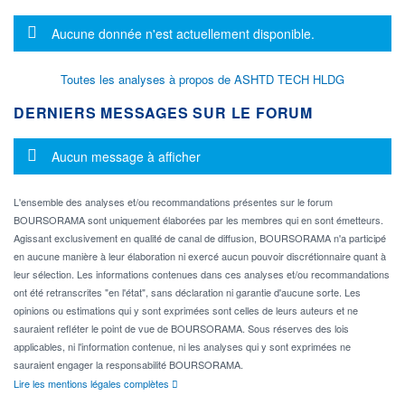
Message d'information
Aucune donnée n'est actuellement disponible.
Toutes les analyses à propos de ASHTD TECH HLDG
DERNIERS MESSAGES SUR LE FORUM
Message d'information
Aucun message à afficher
L'ensemble des analyses et/ou recommandations présentes sur le forum
BOURSORAMA sont uniquement élaborées par les membres qui en sont émetteurs.
Agissant exclusivement en qualité de canal de diffusion, BOURSORAMA n'a participé
en aucune manière à leur élaboration ni exercé aucun pouvoir discrétionnaire quant à
leur sélection. Les informations contenues dans ces analyses et/ou recommandations
ont été retranscrites "en l'état", sans déclaration ni garantie d'aucune sorte. Les
opinions ou estimations qui y sont exprimées sont celles de leurs auteurs et ne
sauraient refléter le point de vue de BOURSORAMA. Sous réserves des lois
applicables, ni l'information contenue, ni les analyses qui y sont exprimées ne
sauraient engager la responsabilité BOURSORAMA.
Lire les mentions légales complètes