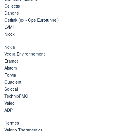
Cellectis
Danone
Getlink (ex - Gpe Eurotunnel)
LVMH
Nicox
Nokia
Veolia Environnement
Eramet
Alstom
Forvia
Quadient
Solocal
TechnipFMC
Valeo
ADP
Hermes
Valerio Therapeutics