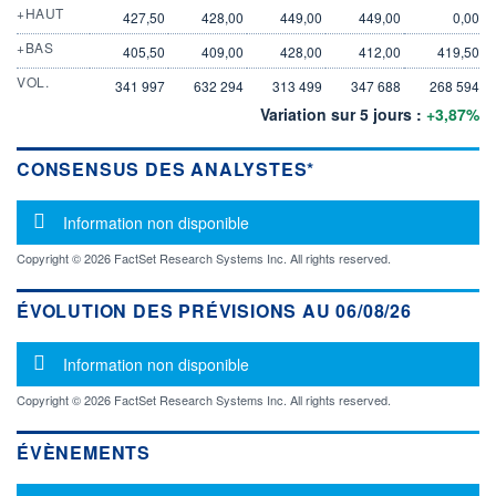
+HAUT
427,50
428,00
449,00
449,00
0,00
+BAS
405,50
409,00
428,00
412,00
419,50
VOL.
341 997
632 294
313 499
347 688
268 594
Variation sur 5 jours :
+3,87%
CONSENSUS DES ANALYSTES*
Message d'information
Information non disponible
Copyright © 2026 FactSet Research Systems Inc. All rights reserved.
ÉVOLUTION DES PRÉVISIONS AU 06/08/26
Message d'information
Information non disponible
Copyright © 2026 FactSet Research Systems Inc. All rights reserved.
ÉVÈNEMENTS