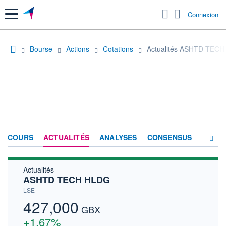
Menu
Connexion
Bourse
Actions
Cotations
Actualités ASHTD TEC
COURS
ACTUALITÉS
ANALYSES
CONSENSUS
Actualités
SOCIÉTÉ
ASHTD TECH HLDG
HISTORIQUE
LSE
427,000
ACTIONNAIRES
GBX
+1,67%