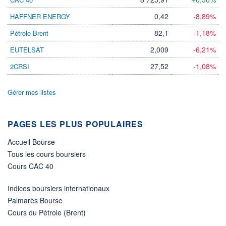
LIMITE À LA
LIMITE À LA
0,42
-8,89%
HAFFNER ENERGY
BAISSE
HAUSSE
0,000
0,000
82,1
-1,18%
Pétrole Brent
RENDEMENT
PER ESTIMÉ
ESTIMÉ 2026
2026
2,009
-6,21%
EUTELSAT
-
-
27,52
-1,08%
2CRSI
DERNIER
DATE
DIVIDENDE
DERNIER
DIVIDENDE
0,00 GBX
-
Gérer mes listes
PROCHAIN
DIVIDENDE
-
PAGES LES PLUS POPULAIRES
ÉLIGIBILITÉ
Accueil Bourse
Non éligible
Boursobank
Tous les cours boursiers
Cours CAC 40
+ PORTEFEUILLE
+ LISTE
Indices boursiers internationaux
Palmarès Bourse
Cours du Pétrole (Brent)