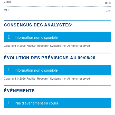
+BAS
0,00
VOL.
282
CONSENSUS DES ANALYSTES*
Message d'information
Information non disponible
Copyright © 2026 FactSet Research Systems Inc. All rights reserved.
ÉVOLUTION DES PRÉVISIONS AU 09/08/26
Message d'information
Information non disponible
Copyright © 2026 FactSet Research Systems Inc. All rights reserved.
ÉVÈNEMENTS
Message d'information
Pas d'évènement en cours