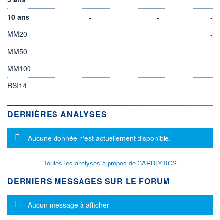
10 ans
-
-
-
MM20
-
MM50
-
MM100
-
RSI14
-
DERNIÈRES ANALYSES
Message d'information
Aucune donnée n'est actuellement disponible.
Toutes les analyses à propos de CARDLYTICS
DERNIERS MESSAGES SUR LE FORUM
Message d'information
Aucun message à afficher