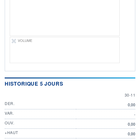
DIVIDENDE
0,00 USD
-
PROCHAIN
DIVIDENDE
-
ÉLIGIBILITÉ
VOLUME
Non éligible
Boursobank
+ PORTEFEUILLE
+ LISTE
HISTORIQUE 5 JOURS
30 NOV
30-11
DER.
0,00
VAR.
-
OUV.
0,00
+HAUT
0,00