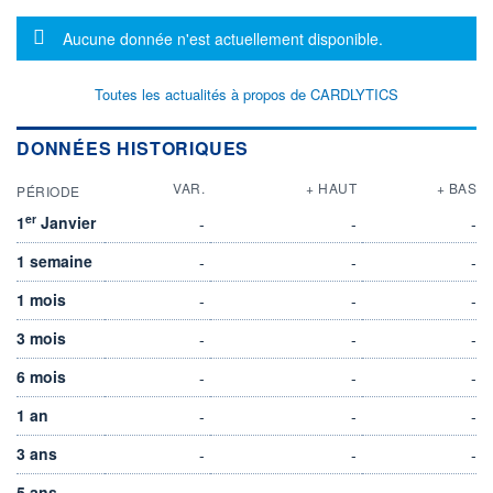
Message d'information
Aucune donnée n'est actuellement disponible.
Toutes les actualités à propos de CARDLYTICS
DONNÉES HISTORIQUES
VAR.
+ HAUT
+ BAS
PÉRIODE
er
1
Janvier
-
-
-
1 semaine
-
-
-
1 mois
-
-
-
3 mois
-
-
-
6 mois
-
-
-
1 an
-
-
-
3 ans
-
-
-
5 ans
-
-
-