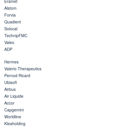
Eramet
Alstom
Forvia
Quadient
Solocal
TechnipFMC
Valeo
ADP
Hermes
Valerio Therapeutics
Pernod Ricard
Ubisoft
Airbus
Air Liquide
Accor
Capgemini
Worldline
Kleaholding