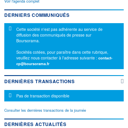
Voir l'agenda complet
DERNIERS COMMUNIQUÉS
Message d'information
Cette société n'est pas adhérente au service de
diffusion des communiqués de presse sur
Boursorama.
Sociétés cotées, pour paraître dans cette rubrique,
veuillez nous contacter à l'adresse suivante :
contact-
cp@boursorama.fr
DERNIÈRES TRANSACTIONS
Message d'information
Pas de transaction disponible
Consulter les dernières transactions de la journée
DERNIÈRES ACTUALITÉS