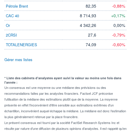
82,35
-0,88%
Pétrole Brent
8 714,93
+0,17%
CAC 40
4 342,26
0,00%
Or
27,6
-0,79%
2CRSI
74,09
-0,60%
TOTALENERGIES
Gérer mes listes
* Liste des cabinets d'analystes ayant suivi la valeur au moins une fois dans
l'année :
Un consensus est une moyenne ou une médiane des prévisions ou des
recommandations faites par les analystes financiers. Factset JCF préconise
l'utilisation de la médiane des estimations plutôt que de la moyenne. La moyenne
présente en effet l'inconvénient d'être sensible aux estimations extrêmes d'un
échantillon, inconvénient auquel échappe la médiane. La médiane est donc l'estimation
la plus généralement retenue par la place financière.
Le présent consensus est fourni par la société FactSet Research Systems Inc et
résulte par nature d'une diffusion de plusieurs opinions d'analystes. Il est rappelé qu'en