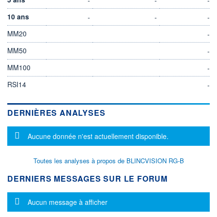
10 ans
-
-
-
MM20
-
MM50
-
MM100
-
RSI14
-
DERNIÈRES ANALYSES
Message d'information
Aucune donnée n'est actuellement disponible.
Toutes les analyses à propos de BLINCVISION RG-B
DERNIERS MESSAGES SUR LE FORUM
Message d'information
Aucun message à afficher