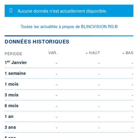
Message d'information
Aucune donnée n'est actuellement disponible.
Toutes les actualités à propos de BLINCVISION RG-B
DONNÉES HISTORIQUES
VAR.
+ HAUT
+ BAS
PÉRIODE
er
1
Janvier
-
-
-
1 semaine
-
-
-
1 mois
-
-
-
3 mois
-
-
-
6 mois
-
-
-
1 an
-
-
-
3 ans
-
-
-
5 ans
-
-
-