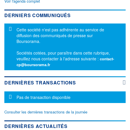
Voir l'agenda complet
DERNIERS COMMUNIQUÉS
Message d'information
Cette société n'est pas adhérente au service de
diffusion des communiqués de presse sur
Boursorama.
Sociétés cotées, pour paraître dans cette rubrique,
veuillez nous contacter à l'adresse suivante :
contact-
cp@boursorama.fr
DERNIÈRES TRANSACTIONS
Message d'information
Pas de transaction disponible
Consulter les dernières transactions de la journée
DERNIÈRES ACTUALITÉS