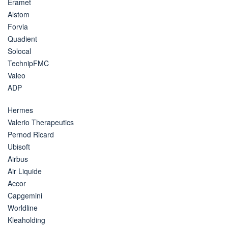
Eramet
Alstom
Forvia
Quadient
Solocal
TechnipFMC
Valeo
ADP
Hermes
Valerio Therapeutics
Pernod Ricard
Ubisoft
Airbus
Air Liquide
Accor
Capgemini
Worldline
Kleaholding