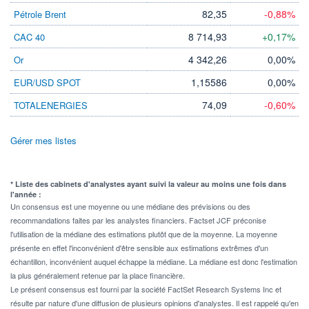
82,35
-0,88%
Pétrole Brent
8 714,93
+0,17%
CAC 40
4 342,26
0,00%
Or
1,15586
0,00%
EUR/USD SPOT
74,09
-0,60%
TOTALENERGIES
Gérer mes listes
* Liste des cabinets d'analystes ayant suivi la valeur au moins une fois dans
l'année :
Un consensus est une moyenne ou une médiane des prévisions ou des
recommandations faites par les analystes financiers. Factset JCF préconise
l'utilisation de la médiane des estimations plutôt que de la moyenne. La moyenne
présente en effet l'inconvénient d'être sensible aux estimations extrêmes d'un
échantillon, inconvénient auquel échappe la médiane. La médiane est donc l'estimation
la plus généralement retenue par la place financière.
Le présent consensus est fourni par la société FactSet Research Systems Inc et
résulte par nature d'une diffusion de plusieurs opinions d'analystes. Il est rappelé qu'en