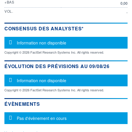
+BAS
0,00
VOL.
-
CONSENSUS DES ANALYSTES*
Message d'information
Information non disponible
Copyright © 2026 FactSet Research Systems Inc. All rights reserved.
ÉVOLUTION DES PRÉVISIONS AU 09/08/26
Message d'information
Information non disponible
Copyright © 2026 FactSet Research Systems Inc. All rights reserved.
ÉVÈNEMENTS
Message d'information
Pas d'évènement en cours