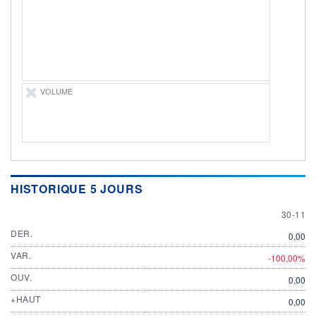
DERNIER
DATE
DIVIDENDE
DERNIER
DIVIDENDE
0,00 SEK
-
PROCHAIN
DIVIDENDE
-
VOLUME
ÉLIGIBILITÉ
Non éligible
Boursobank
+ PORTEFEUILLE
+ LISTE
HISTORIQUE 5 JOURS
30 NOV
30-11
DER.
0,00
VAR.
-100,00%
OUV.
0,00
+HAUT
0,00