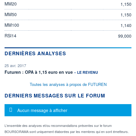
MM20
1,150
MM50
1,150
MM100
1,140
RSI14
99,000
DERNIÈRES ANALYSES
25 avr. 2017
information fournie par
Futuren : OPA à 1,15 euro en vue
•
LE REVENU
Toutes les analyses à propos de FUTUREN
DERNIERS MESSAGES SUR LE FORUM
Message d'information
Aucun message à afficher
L'ensemble des analyses et/ou recommandations présentes sur le forum
BOURSORAMA sont uniquement élaborées par les membres qui en sont émetteurs.