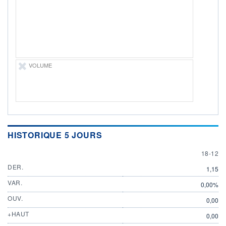
PROCHAIN
DIVIDENDE
-
ÉLIGIBILITÉ
SRD
Non éligible
VOLUME
Boursobank
+ ALERTE
+ PORTEFEUILLE
+ LISTE
HISTORIQUE 5 JOURS
18 DEC
18-12
DER.
1,15
VAR.
0,00%
OUV.
0,00
+HAUT
0,00