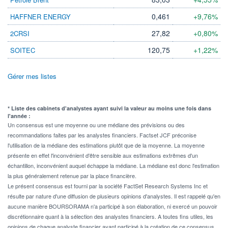
0,461
+9,76%
HAFFNER ENERGY
27,82
+0,80%
2CRSI
120,75
+1,22%
SOITEC
Gérer mes listes
* Liste des cabinets d'analystes ayant suivi la valeur au moins une fois dans
l'année :
Un consensus est une moyenne ou une médiane des prévisions ou des
recommandations faites par les analystes financiers. Factset JCF préconise
l'utilisation de la médiane des estimations plutôt que de la moyenne. La moyenne
présente en effet l'inconvénient d'être sensible aux estimations extrêmes d'un
échantillon, inconvénient auquel échappe la médiane. La médiane est donc l'estimation
la plus généralement retenue par la place financière.
Le présent consensus est fourni par la société FactSet Research Systems Inc et
résulte par nature d'une diffusion de plusieurs opinions d'analystes. Il est rappelé qu'en
aucune manière BOURSORAMA n'a participé à son élaboration, ni exercé un pouvoir
discrétionnaire quant à la sélection des analystes financiers. A toutes fins utiles, les
opinions de chaque analyste financier ayant participé à la création de ce consensus