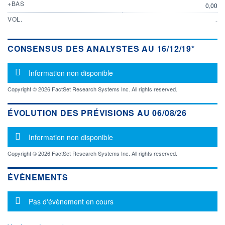
+BAS
0,00
VOL.
-
CONSENSUS DES ANALYSTES AU 16/12/19*
Message d'information
Information non disponible
Copyright © 2026 FactSet Research Systems Inc. All rights reserved.
ÉVOLUTION DES PRÉVISIONS AU 06/08/26
Message d'information
Information non disponible
Copyright © 2026 FactSet Research Systems Inc. All rights reserved.
ÉVÈNEMENTS
Message d'information
Pas d'évènement en cours