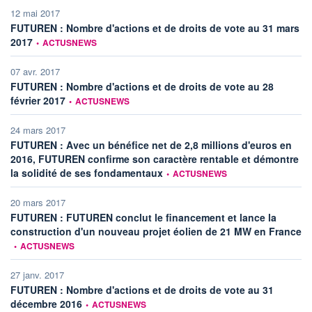
12 mai 2017
FUTUREN : Nombre d'actions et de droits de vote au 31 mars
information fournie par
2017
•
ACTUSNEWS
07 avr. 2017
FUTUREN : Nombre d'actions et de droits de vote au 28
information fournie par
février 2017
•
ACTUSNEWS
24 mars 2017
FUTUREN : Avec un bénéfice net de 2,8 millions d'euros en
2016, FUTUREN confirme son caractère rentable et démontre
information fournie par
la solidité de ses fondamentaux
•
ACTUSNEWS
20 mars 2017
FUTUREN : FUTUREN conclut le financement et lance la
in
construction d'un nouveau projet éolien de 21 MW en France
•
ACTUSNEWS
27 janv. 2017
FUTUREN : Nombre d'actions et de droits de vote au 31
information fournie par
décembre 2016
•
ACTUSNEWS