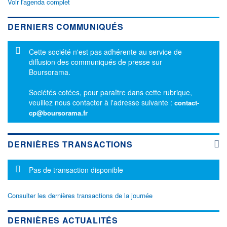
Voir l'agenda complet
DERNIERS COMMUNIQUÉS
Message d'information
Cette société n'est pas adhérente au service de
diffusion des communiqués de presse sur
Boursorama.
Sociétés cotées, pour paraître dans cette rubrique,
veuillez nous contacter à l'adresse suivante :
contact-
cp@boursorama.fr
DERNIÈRES TRANSACTIONS
Message d'information
Pas de transaction disponible
Consulter les dernières transactions de la journée
DERNIÈRES ACTUALITÉS