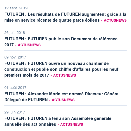
12 sept. 2019
FUTUREN : Les résultats de FUTUREN augmentent grâce à la
information fournie 
mise en service récente de quatre parcs éoliens
•
ACTUSNEWS
26 juil. 2018
FUTUREN : FUTUREN publie son Document de référence
information fournie par
2017
•
ACTUSNEWS
09 nov. 2017
FUTUREN : FUTUREN ouvre un nouveau chantier de
construction et publie son chiffre d'affaires pour les neuf
information fournie par
premiers mois de 2017
•
ACTUSNEWS
01 août 2017
FUTUREN : Alexandre Morin est nommé Directeur Général
information fournie par
Délégué de FUTUREN
•
ACTUSNEWS
29 juin 2017
FUTUREN : FUTUREN a tenu son Assemblée générale
information fournie par
annuelle des actionnaires
•
ACTUSNEWS