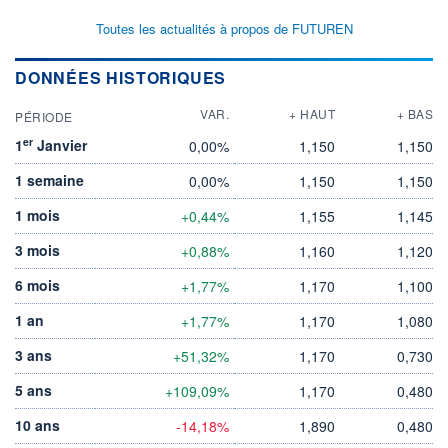
Toutes les actualités à propos de FUTUREN
DONNÉES HISTORIQUES
VAR.
+ HAUT
+ BAS
PÉRIODE
er
1
Janvier
0,00%
1,150
1,150
1 semaine
0,00%
1,150
1,150
1 mois
+0,44%
1,155
1,145
3 mois
+0,88%
1,160
1,120
6 mois
+1,77%
1,170
1,100
1 an
+1,77%
1,170
1,080
3 ans
+51,32%
1,170
0,730
5 ans
+109,09%
1,170
0,480
10 ans
-14,18%
1,890
0,480