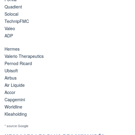
Quadient
Solocal
TechnipFMC
Valeo
ADP
Hermes
Valerio Therapeutics
Pernod Ricard
Ubisoft
Airbus
Air Liquide
Accor
Capgemini
Worldline
Kleaholding
* source Google