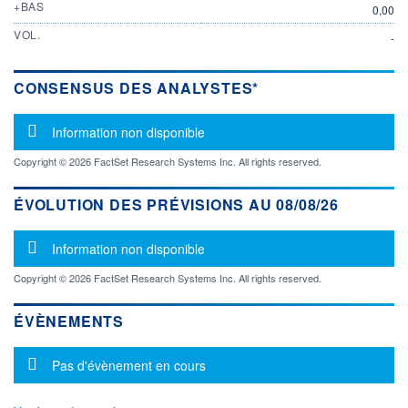
+BAS
0,00
VOL.
-
CONSENSUS DES ANALYSTES*
Message d'information
Information non disponible
Copyright © 2026 FactSet Research Systems Inc. All rights reserved.
ÉVOLUTION DES PRÉVISIONS AU 08/08/26
Message d'information
Information non disponible
Copyright © 2026 FactSet Research Systems Inc. All rights reserved.
ÉVÈNEMENTS
Message d'information
Pas d'évènement en cours