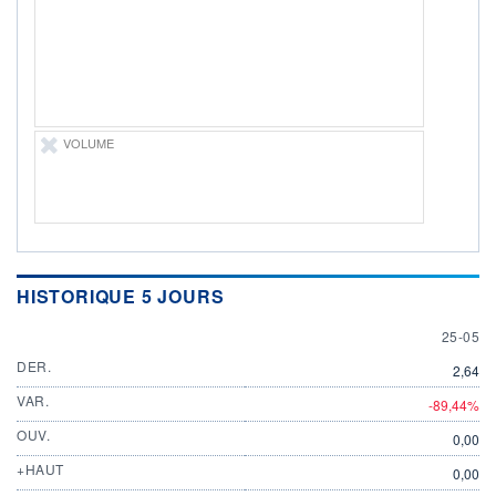
DIVIDENDE
0,00 EUR
-
PROCHAIN
DIVIDENDE
-
ÉLIGIBILITÉ
Non éligible
VOLUME
Boursobank
+ PORTEFEUILLE
+ LISTE
HISTORIQUE 5 JOURS
25 MAY
25-05
DER.
2,64
VAR.
-89,44%
OUV.
0,00
+HAUT
0,00