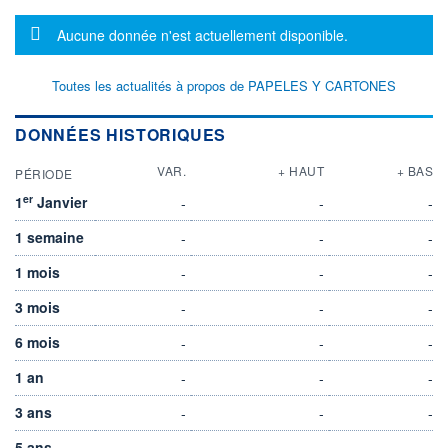
Message d'information
Aucune donnée n'est actuellement disponible.
Toutes les actualités à propos de PAPELES Y CARTONES
DONNÉES HISTORIQUES
VAR.
+ HAUT
+ BAS
PÉRIODE
er
1
Janvier
-
-
-
1 semaine
-
-
-
1 mois
-
-
-
3 mois
-
-
-
6 mois
-
-
-
1 an
-
-
-
3 ans
-
-
-
5 ans
-
-
-