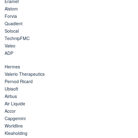
Eramet
Alstom
Forvia
Quadient
Solocal
TechnipFMC
Valeo
ADP
Hermes
Valerio Therapeutics
Pernod Ricard
Ubisoft
Airbus
Air Liquide
Accor
Capgemini
Worldline
Kleaholding