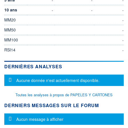
10 ans
-
-
-
MM20
-
MM50
-
MM100
-
RSI14
-
DERNIÈRES ANALYSES
Message d'information
Aucune donnée n'est actuellement disponible.
Toutes les analyses à propos de PAPELES Y CARTONES
DERNIERS MESSAGES SUR LE FORUM
Message d'information
Aucun message à afficher