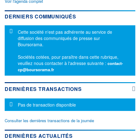
Voir l'agenda complet
DERNIERS COMMUNIQUÉS
Message d'information
Cette société n'est pas adhérente au service de
diffusion des communiqués de presse sur
Boursorama.
Sociétés cotées, pour paraître dans cette rubrique,
veuillez nous contacter à l'adresse suivante :
contact-
cp@boursorama.fr
DERNIÈRES TRANSACTIONS
Message d'information
Pas de transaction disponible
Consulter les dernières transactions de la journée
DERNIÈRES ACTUALITÉS