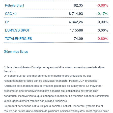
82,35
-0,88%
Pétrole Brent
8 714,93
+0,17%
CAC 40
4 342,26
0,00%
Or
1,15586
0,00%
EUR/USD SPOT
74,09
-0,60%
TOTALENERGIES
Gérer mes listes
* Liste des cabinets d'analystes ayant suivi la valeur au moins une fois dans
l'année :
Un consensus est une moyenne ou une médiane des prévisions ou des
recommandations faites par les analystes financiers. Factset JCF préconise
l'utilisation de la médiane des estimations plutôt que de la moyenne. La moyenne
présente en effet l'inconvénient d'être sensible aux estimations extrêmes d'un
échantillon, inconvénient auquel échappe la médiane. La médiane est donc l'estimation
la plus généralement retenue par la place financière.
Le présent consensus est fourni par la société FactSet Research Systems Inc et
résulte par nature d'une diffusion de plusieurs opinions d'analystes. Il est rappelé qu'en