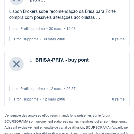
Lisbon Brokers sobe recomendação da Brisa para Forte
compra com possíveis alterações accionistas
A corretora lisboeta anunciou que reviu em alta a sua
par
Profil supprimé
•
30 mars
•
12:03
recomendação da Brisa para Forte Compra, ...
Profil supprimé
•
30 mars 2008
0
j'aime
BRISA-PRIV. - buy pont
-
par
Profil supprimé
•
12 mars
•
23:37
Profil supprimé
•
12 mars 2008
0
j'aime
L'ensemble des analyses et/ou recommandations présentes sur le forum
BOURSORAMA sont uniquement élaborées par les membres qui en sont émetteurs.
Agissant exclusivement en qualité de canal de diffusion, BOURSORAMA n'a participé
en aucune manière à leur élaboration ni exercé aucun pouvoir discrétionnaire quant à