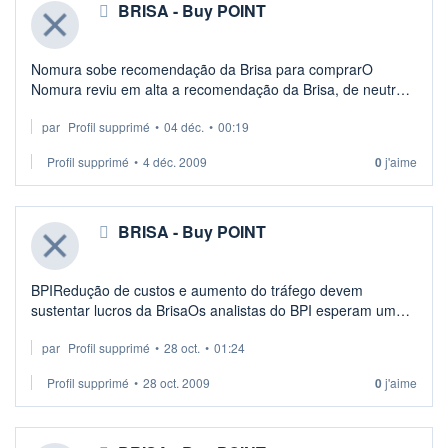
BRISA - Buy POINT
Nomura sobe recomendação da Brisa para comprarO
Nomura reviu em alta a recomendação da Brisa, de neutral
para comprar, tendo também melhorado a avaliação das
par
Profil supprimé
•
04 déc.
•
00:19
acções em 13, para 7,8 euros.
- ...
Profil supprimé
•
4 déc. 2009
0
j'aime
BRISA - Buy POINT
BPIRedução de custos e aumento do tráfego devem
sustentar lucros da BrisaOs analistas do BPI esperam uma
melhoria do desempenho operacional da Brisa e um
par
Profil supprimé
•
28 oct.
•
01:24
resultado líquido em linha com o do ano an ...
Profil supprimé
•
28 oct. 2009
0
j'aime