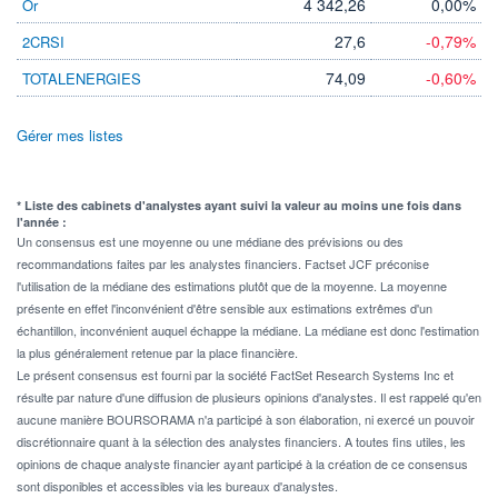
4 342,26
0,00%
Or
27,6
-0,79%
2CRSI
74,09
-0,60%
TOTALENERGIES
Gérer mes listes
* Liste des cabinets d'analystes ayant suivi la valeur au moins une fois dans
l'année :
Un consensus est une moyenne ou une médiane des prévisions ou des
recommandations faites par les analystes financiers. Factset JCF préconise
l'utilisation de la médiane des estimations plutôt que de la moyenne. La moyenne
présente en effet l'inconvénient d'être sensible aux estimations extrêmes d'un
échantillon, inconvénient auquel échappe la médiane. La médiane est donc l'estimation
la plus généralement retenue par la place financière.
Le présent consensus est fourni par la société FactSet Research Systems Inc et
résulte par nature d'une diffusion de plusieurs opinions d'analystes. Il est rappelé qu'en
aucune manière BOURSORAMA n'a participé à son élaboration, ni exercé un pouvoir
discrétionnaire quant à la sélection des analystes financiers. A toutes fins utiles, les
opinions de chaque analyste financier ayant participé à la création de ce consensus
sont disponibles et accessibles via les bureaux d'analystes.