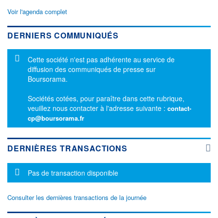
Voir l'agenda complet
DERNIERS COMMUNIQUÉS
Message d'information
Cette société n'est pas adhérente au service de
diffusion des communiqués de presse sur
Boursorama.
Sociétés cotées, pour paraître dans cette rubrique,
veuillez nous contacter à l'adresse suivante :
contact-
cp@boursorama.fr
DERNIÈRES TRANSACTIONS
Message d'information
Pas de transaction disponible
Consulter les dernières transactions de la journée