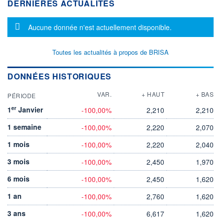
DERNIÈRES ACTUALITÉS
Message d'information
Aucune donnée n'est actuellement disponible.
Toutes les actualités à propos de BRISA
DONNÉES HISTORIQUES
VAR.
+ HAUT
+ BAS
PÉRIODE
er
1
Janvier
-100,00%
2,210
2,210
1 semaine
-100,00%
2,220
2,070
1 mois
-100,00%
2,220
2,040
3 mois
-100,00%
2,450
1,970
6 mois
-100,00%
2,450
1,620
1 an
-100,00%
2,760
1,620
3 ans
-100,00%
6,617
1,620