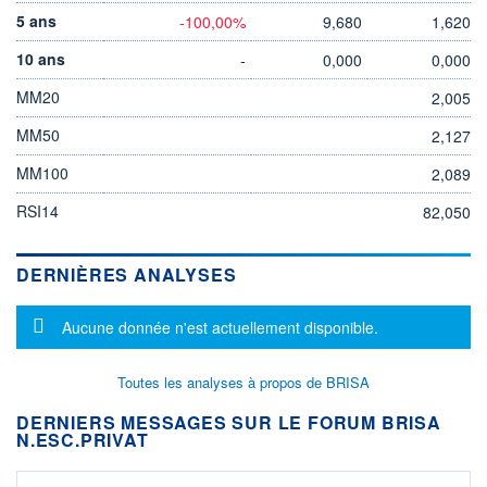
5 ans
-100,00%
9,680
1,620
10 ans
-
0,000
0,000
MM20
2,005
MM50
2,127
MM100
2,089
RSI14
82,050
DERNIÈRES ANALYSES
Message d'information
Aucune donnée n'est actuellement disponible.
Toutes les analyses à propos de BRISA
DERNIERS MESSAGES SUR LE FORUM BRISA
N.ESC.PRIVAT