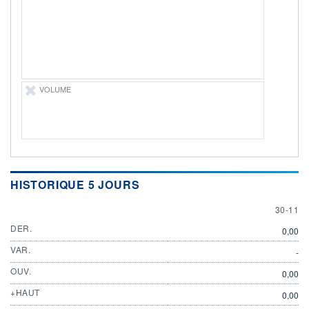
DIVIDENDE
0,00 EUR
-
PROCHAIN
DIVIDENDE
-
ÉLIGIBILITÉ
Non éligible
VOLUME
Boursobank
+ PORTEFEUILLE
+ LISTE
HISTORIQUE 5 JOURS
30 NOV
30-11
DER.
0,00
VAR.
-
OUV.
0,00
+HAUT
0,00