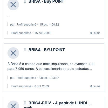
BRISA - Buy POINT
-
par
Profil supprimé
•
15 oct.
•
00:32
Profil supprimé
•
15 oct. 2009
0
j'aime
BRISA - BYU POINT
A Brisa é a cotada que mais impulsiona, ao avançar 3,66
para 7,059 euros. A concessionária de auto-estradas
registou, hoje, um novo máximo de um ano, ao atingir os
par
Profil supprimé
•
08 oct.
•
23:37
7,231 euros. Os números animado ...
Profil supprimé
•
8 oct. 2009
0
j'aime
BRISA-PRIV. - A partir de LUNDI ...
prob…