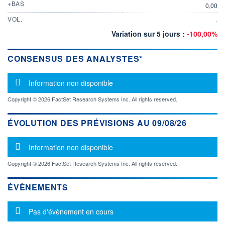
+BAS
0,00
VOL.
-
Variation sur 5 jours :
-100,00%
CONSENSUS DES ANALYSTES*
Message d'information
Information non disponible
Copyright © 2026 FactSet Research Systems Inc. All rights reserved.
ÉVOLUTION DES PRÉVISIONS AU 09/08/26
Message d'information
Information non disponible
Copyright © 2026 FactSet Research Systems Inc. All rights reserved.
ÉVÈNEMENTS
Message d'information
Pas d'évènement en cours