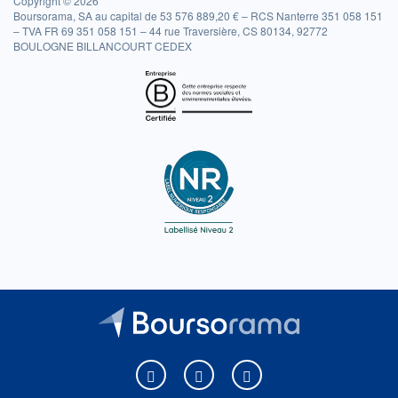
Copyright © 2026
Boursorama, SA au capital de 53 576 889,20 € – RCS Nanterre 351 058 151
– TVA FR 69 351 058 151 – 44 rue Traversière, CS 80134, 92772
BOULOGNE BILLANCOURT CEDEX
Boursorama sur Facebook
Boursorama sur X
Boursorama sur Youtu