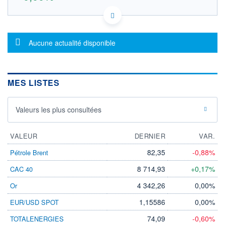
PTBRI0AM0000 BRI
DONNÉES TEMPS DIFFÉRÉ
Politique d'exécution
Message d'information
Aucune actualité disponible
Cotation sur les autres places
OUVERTURE
CLÔTURE VEILLE
0,000
0,000
MES LISTES
+ HAUT
+ BAS
0,000
0,000
Valeurs les plus consultées
VOLUME
CAPITAL ÉCHANGÉ
0
0,00%
VALORISATION
DERNIER ÉCHANGE
VALEUR
DERNIER
VAR.
-
82,35
-0,88%
Pétrole Brent
LIMITE À LA
LIMITE À LA
BAISSE
HAUSSE
8 714,93
+0,17%
CAC 40
0,000
0,000
4 342,26
0,00%
Or
RENDEMENT
PER ESTIMÉ
ESTIMÉ 2026
2026
-
-
1,15586
0,00%
EUR/USD SPOT
DERNIER
DATE
74,09
-0,60%
TOTALENERGIES
DIVIDENDE
DERNIER