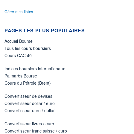
DIVIDENDE
0,00 EUR
-
Gérer mes listes
PROCHAIN
DIVIDENDE
-
PAGES LES PLUS POPULAIRES
ÉLIGIBILITÉ
Non éligible
Accueil Bourse
Boursobank
Tous les cours boursiers
Cours CAC 40
+ PORTEFEUILLE
+ LISTE
Indices boursiers internationaux
Palmarès Bourse
Cours du Pétrole (Brent)
Convertisseur de devises
Convertisseur dollar / euro
Convertisseur euro / dollar
Convertisseur livres / euro
Convertisseur franc suisse / euro