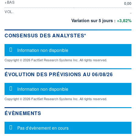
+BAS
0,00
VOL.
-
Variation sur 5 jours :
+3,82%
CONSENSUS DES ANALYSTES*
Message d'information
Information non disponible
Copyright © 2026 FactSet Research Systems Inc. All rights reserved.
ÉVOLUTION DES PRÉVISIONS AU 06/08/26
Message d'information
Information non disponible
Copyright © 2026 FactSet Research Systems Inc. All rights reserved.
ÉVÈNEMENTS
Message d'information
Pas d'évènement en cours