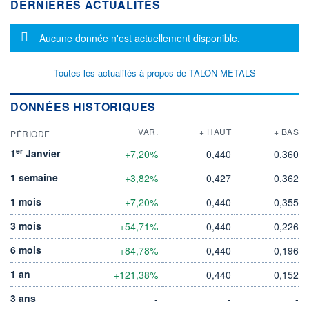
DERNIÈRES ACTUALITÉS
Message d'information
Aucune donnée n'est actuellement disponible.
Toutes les actualités à propos de TALON METALS
DONNÉES HISTORIQUES
VAR.
+ HAUT
+ BAS
PÉRIODE
er
1
Janvier
+7,20%
0,440
0,360
1 semaine
+3,82%
0,427
0,362
1 mois
+7,20%
0,440
0,355
3 mois
+54,71%
0,440
0,226
6 mois
+84,78%
0,440
0,196
1 an
+121,38%
0,440
0,152
3 ans
-
-
-