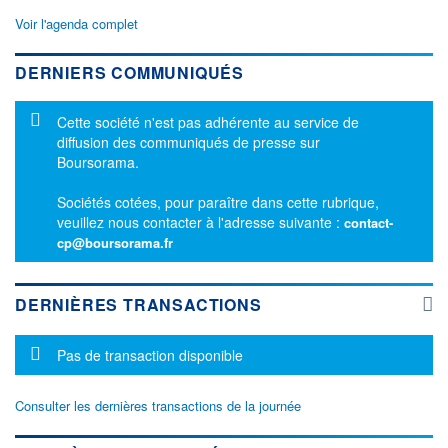
Voir l'agenda complet
DERNIERS COMMUNIQUÉS
Message d'information
Cette société n'est pas adhérente au service de
diffusion des communiqués de presse sur
Boursorama.
Sociétés cotées, pour paraître dans cette rubrique,
veuillez nous contacter à l'adresse suivante :
contact-
cp@boursorama.fr
DERNIÈRES TRANSACTIONS
Message d'information
Pas de transaction disponible
Consulter les dernières transactions de la journée