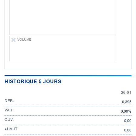
DIVIDENDE
0,00 EUR
-
PROCHAIN
DIVIDENDE
-
ÉLIGIBILITÉ
Non éligible
VOLUME
Boursobank
+ PORTEFEUILLE
+ LISTE
HISTORIQUE 5 JOURS
26 JAN
26-01
DER.
0,395
VAR.
0,00%
OUV.
0,00
+HAUT
0,00