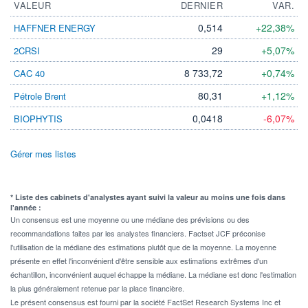
VALEUR
DERNIER
VAR.
0,514
+22,38%
HAFFNER ENERGY
29
+5,07%
2CRSI
8 733,72
+0,74%
CAC 40
80,31
+1,12%
Pétrole Brent
0,0418
-6,07%
BIOPHYTIS
Gérer mes listes
* Liste des cabinets d'analystes ayant suivi la valeur au moins une fois dans
l'année :
Un consensus est une moyenne ou une médiane des prévisions ou des
recommandations faites par les analystes financiers. Factset JCF préconise
l'utilisation de la médiane des estimations plutôt que de la moyenne. La moyenne
présente en effet l'inconvénient d'être sensible aux estimations extrêmes d'un
échantillon, inconvénient auquel échappe la médiane. La médiane est donc l'estimation
la plus généralement retenue par la place financière.
Le présent consensus est fourni par la société FactSet Research Systems Inc et