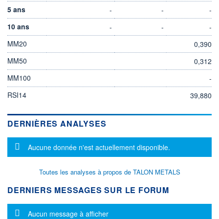
5 ans
-
-
-
10 ans
-
-
-
MM20
0,390
MM50
0,312
MM100
-
RSI14
39,880
DERNIÈRES ANALYSES
Message d'information
Aucune donnée n'est actuellement disponible.
Toutes les analyses à propos de TALON METALS
DERNIERS MESSAGES SUR LE FORUM
Message d'information
Aucun message à afficher