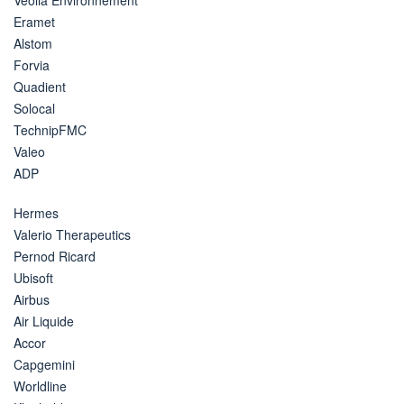
Eramet
Alstom
Forvia
Quadient
Solocal
TechnipFMC
Valeo
ADP
Hermes
Valerio Therapeutics
Pernod Ricard
Ubisoft
Airbus
Air Liquide
Accor
Capgemini
Worldline