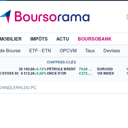
MOBILIER
IMPÔTS
ACTU
BOURSOBANK
 de Bourse
ETF - ETN
OPCVM
Taux
Devises
CHIFFRES-CLÉS
26 160,68
+0,13%
PÉTROLE BRENT
79,66
$US
EUR/USD
 STOXX 50
6 513,28
+0,56%
ONCE D'OR
4 272,63
$US
VIX INDEX
SCHINDLERHLDG PC