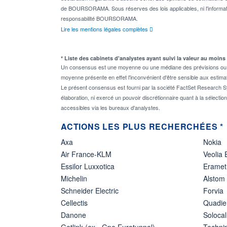
de BOURSORAMA. Sous réserves des lois applicables, ni l'informati
responsabilité BOURSORAMA.
Lire les mentions légales complètes
* Liste des cabinets d'analystes ayant suivi la valeur au moins
Un consensus est une moyenne ou une médiane des prévisions ou des
moyenne présente en effet l'inconvénient d'être sensible aux estima
Le présent consensus est fourni par la société FactSet Research Sy
élaboration, ni exercé un pouvoir discrétionnaire quant à la sélectio
accessibles via les bureaux d'analystes.
ACTIONS LES PLUS RECHERCHÉES *
Axa
Nokia
Air France-KLM
Veolia
Essilor Luxxotica
Eramet
Michelin
Alstom
Schneider Electric
Forvia
Cellectis
Quadie
Danone
Solocal
Getlink (ex - Gpe Eurotunnel)
Techn