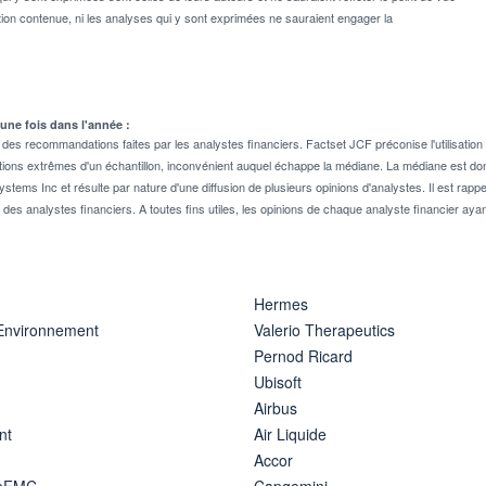
on contenue, ni les analyses qui y sont exprimées ne sauraient engager la
 une fois dans l'année :
 recommandations faites par les analystes financiers. Factset JCF préconise l'utilisation 
tions extrêmes d'un échantillon, inconvénient auquel échappe la médiane. La médiane est donc
stems Inc et résulte par nature d'une diffusion de plusieurs opinions d'analystes. Il est 
n des analystes financiers. A toutes fins utiles, les opinions de chaque analyste financier aya
Hermes
 Environnement
Valerio Therapeutics
Pernod Ricard
Ubisoft
Airbus
nt
Air Liquide
Accor
ipFMC
Capgemini