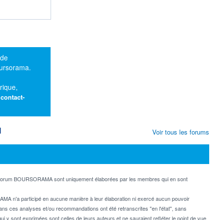
 de
oursorama.
rique,
:
contact-
M
Voir tous les forums
e forum BOURSORAMA sont uniquement élaborées par les membres qui en sont
MA n'a participé en aucune manière à leur élaboration ni exercé aucun pouvoir
dans ces analyses et/ou recommandations ont été retranscrites "en l'état", sans
ui y sont exprimées sont celles de leurs auteurs et ne sauraient refléter le point de vue