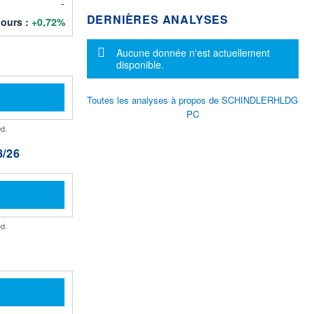
-
DERNIÈRES ANALYSES
jours :
+0,72%
Message d'information
Aucune donnée n'est actuellement
disponible.
Toutes les analyses à propos de SCHINDLERHLDG
PC
d.
/26
d.