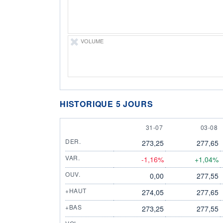
VOLUME
HISTORIQUE 5 JOURS
31 JULY
3 AUG
31-07
03-08
DER.
273,25
277,65
VAR.
-1,16%
+1,04%
OUV.
0,00
277,55
+HAUT
274,05
277,65
+BAS
273,25
277,55