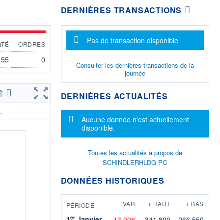
DERNIÈRES TRANSACTIONS
Message d'information
Pas de transaction disponible
QTÉ
ORDRES
55
0
Consulter les dernières transactions de la
journée
DERNIÈRES ACTUALITÉS
.
Message d'information
Aucune donnée n'est actuellement
disponible.
Toutes les actualités à propos de
SCHINDLERHLDG PC
DONNÉES HISTORIQUES
VAR.
+ HAUT
+ BAS
PÉRIODE
er
1
Janvier
-13,00%
341,800
266,550