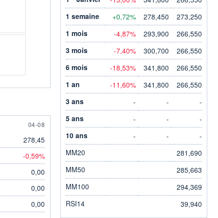
1 semaine
+0,72%
278,450
273,250
1 mois
-4,87%
293,900
266,550
3 mois
-7,40%
300,700
266,550
6 mois
-18,53%
341,800
266,550
1 an
-11,60%
341,800
266,550
3 ans
-
-
-
5 ans
-
-
-
UST
4 AUGUST
04-08
10 ans
-
-
-
278,45
MM20
281,690
-0,59%
MM50
285,663
0,00
MM100
294,369
0,00
RSI14
0,00
39,940