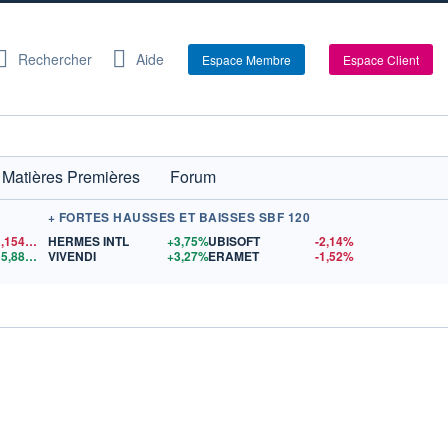
Rechercher
Aide
Espace Membre
Espace Client
Matières Premières
Forum
+ FORTES HAUSSES ET BAISSES SBF 120
1,1540
$US
HERMES INTL
+3,75%
UBISOFT
-2,14%
15,88
$US
VIVENDI
+3,27%
ERAMET
-1,52%