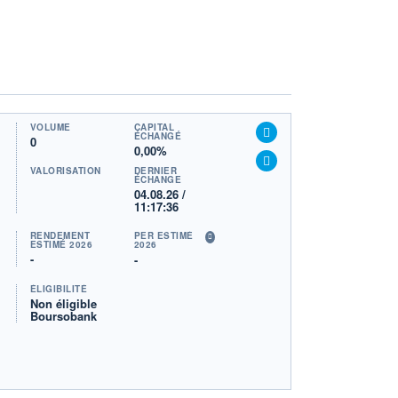
VOLUME
CAPITAL
ÉCHANGÉ
0
0,00%
VALORISATION
DERNIER
ÉCHANGE
04.08.26 /
11:17:36
RENDEMENT
PER ESTIMÉ
ESTIMÉ 2026
2026
-
-
ÉLIGIBILITÉ
Non éligible
Boursobank