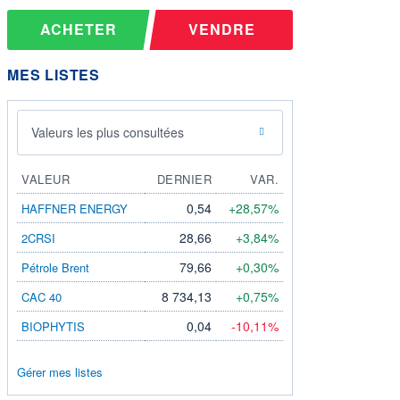
ACHETER
VENDRE
MES LISTES
Valeurs les plus consultées
VALEUR
DERNIER
VAR.
0,54
+28,57%
HAFFNER ENERGY
28,66
+3,84%
2CRSI
79,66
+0,30%
Pétrole Brent
8 734,13
+0,75%
CAC 40
0,04
-10,11%
BIOPHYTIS
Gérer mes listes