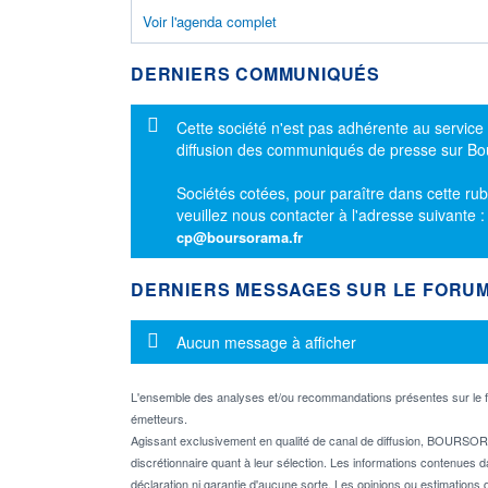
Voir l'agenda complet
DERNIERS COMMUNIQUÉS
Message d'information
Cette société n'est pas adhérente au service
diffusion des communiqués de presse sur B
Sociétés cotées, pour paraître dans cette rub
veuillez nous contacter à l'adresse suivante 
cp@boursorama.fr
DERNIERS MESSAGES SUR LE FORU
Message d'information
Aucun message à afficher
L'ensemble des analyses et/ou recommandations présentes sur l
émetteurs.
Agissant exclusivement en qualité de canal de diffusion, BOURSORA
discrétionnaire quant à leur sélection. Les informations contenues 
déclaration ni garantie d'aucune sorte. Les opinions ou estimations q