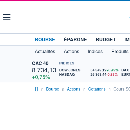
Menu
BOURSE
ÉPARGNE
BUDGET
IM
Actualités
Actions
Indices
Produits
CAC 40
INDICES
8 734,13
DOW JONES
54 349,12
+0,49%
DAX
NASDAQ
26 363,44
-0,83%
EURO
+0,75%
Bourse
Actions
Cotations
Cours 