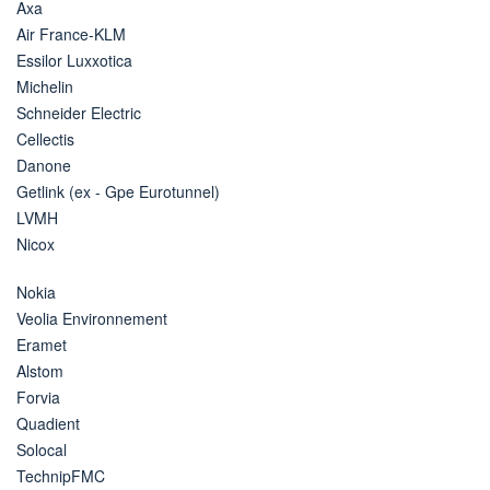
Axa
Air France-KLM
Essilor Luxxotica
Michelin
Schneider Electric
Cellectis
Danone
Getlink (ex - Gpe Eurotunnel)
LVMH
Nicox
Nokia
Veolia Environnement
Eramet
Alstom
Forvia
Quadient
Solocal
TechnipFMC