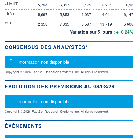
+HAUT
5,794
6,017
6,172
6,264
6,30
+BAS
5,697
5,853
6,037
6,041
6,147
VOL.
2 358
7 335
5 587
13 719
6 606
Variation sur 5 jours :
+10,24%
CONSENSUS DES ANALYSTES*
Message d'information
Information non disponible
Copyright © 2026 FactSet Research Systems Inc. All rights reserved.
ÉVOLUTION DES PRÉVISIONS AU 08/08/26
Message d'information
Information non disponible
Copyright © 2026 FactSet Research Systems Inc. All rights reserved.
ÉVÈNEMENTS