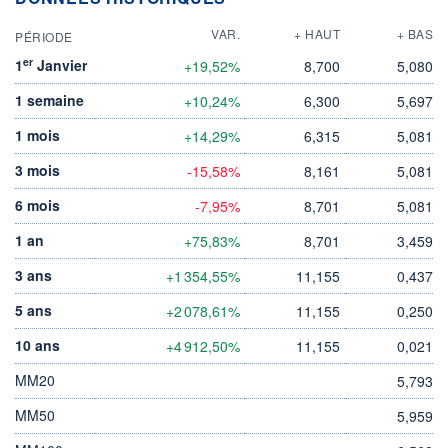
VAR.
+ HAUT
+ BAS
PÉRIODE
er
1
Janvier
+19,52%
8,700
5,080
1 semaine
+10,24%
6,300
5,697
1 mois
+14,29%
6,315
5,081
3 mois
-15,58%
8,161
5,081
6 mois
-7,95%
8,701
5,081
1 an
+75,83%
8,701
3,459
3 ans
+1 354,55%
11,155
0,437
5 ans
+2 078,61%
11,155
0,250
10 ans
+4 912,50%
11,155
0,021
MM20
5,793
MM50
5,959