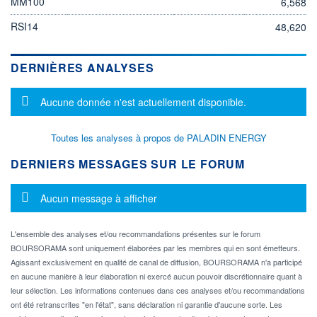
MM100
6,568
RSI14
48,620
DERNIÈRES ANALYSES
Message d'information
Aucune donnée n'est actuellement disponible.
Toutes les analyses à propos de PALADIN ENERGY
DERNIERS MESSAGES SUR LE FORUM
Message d'information
Aucun message à afficher
L'ensemble des analyses et/ou recommandations présentes sur le forum
BOURSORAMA sont uniquement élaborées par les membres qui en sont émetteurs.
Agissant exclusivement en qualité de canal de diffusion, BOURSORAMA n'a participé
en aucune manière à leur élaboration ni exercé aucun pouvoir discrétionnaire quant à
leur sélection. Les informations contenues dans ces analyses et/ou recommandations
ont été retranscrites "en l'état", sans déclaration ni garantie d'aucune sorte. Les