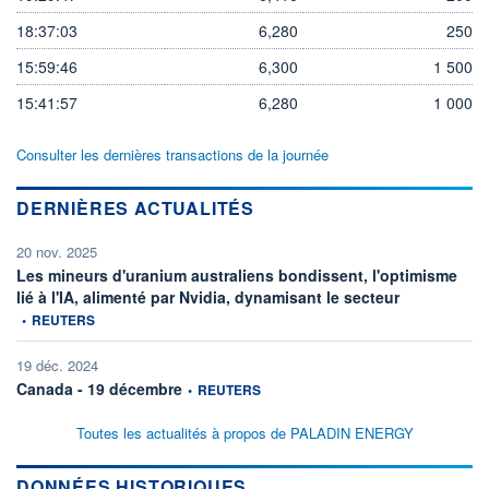
18:37:03
6,280
250
15:59:46
6,300
1 500
15:41:57
6,280
1 000
Consulter les dernières transactions de la journée
DERNIÈRES ACTUALITÉS
20 nov. 2025
Les mineurs d'uranium australiens bondissent, l'optimisme
information fou
lié à l'IA, alimenté par Nvidia, dynamisant le secteur
•
REUTERS
19 déc. 2024
information fournie par
Canada - 19 décembre
•
REUTERS
Toutes les actualités à propos de PALADIN ENERGY
DONNÉES HISTORIQUES