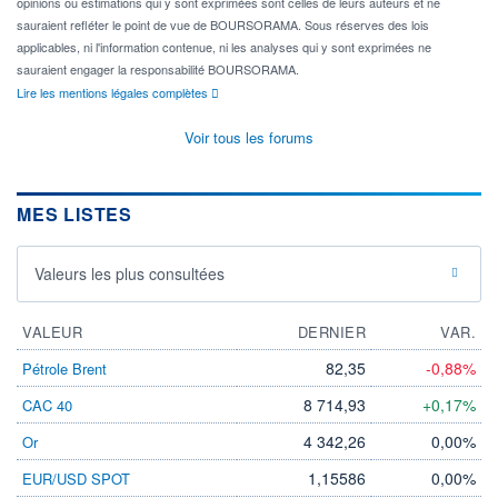
opinions ou estimations qui y sont exprimées sont celles de leurs auteurs et ne
sauraient refléter le point de vue de BOURSORAMA. Sous réserves des lois
applicables, ni l'information contenue, ni les analyses qui y sont exprimées ne
sauraient engager la responsabilité BOURSORAMA.
Lire les mentions légales complètes
Voir tous les forums
MES LISTES
Valeurs les plus consultées
VALEUR
DERNIER
VAR.
82,35
-0,88%
Pétrole Brent
8 714,93
+0,17%
CAC 40
4 342,26
0,00%
Or
1,15586
0,00%
EUR/USD SPOT