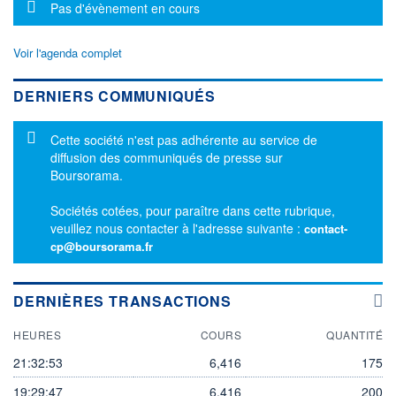
Message d'information
Pas d'évènement en cours
Voir l'agenda complet
DERNIERS COMMUNIQUÉS
Message d'information
Cette société n'est pas adhérente au service de
diffusion des communiqués de presse sur
Boursorama.
Sociétés cotées, pour paraître dans cette rubrique,
veuillez nous contacter à l'adresse suivante :
contact-
cp@boursorama.fr
DERNIÈRES TRANSACTIONS
HEURES
COURS
QUANTITÉ
21:32:53
6,416
175
19:29:47
6,416
200