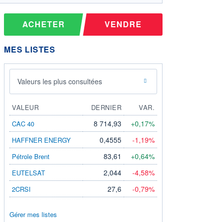
ACHETER
VENDRE
MES LISTES
Valeurs les plus consultées
VALEUR
DERNIER
VAR.
8 714,93
+0,17%
CAC 40
0,4555
-1,19%
HAFFNER ENERGY
83,61
+0,64%
Pétrole Brent
2,044
-4,58%
EUTELSAT
27,6
-0,79%
2CRSI
Gérer mes listes