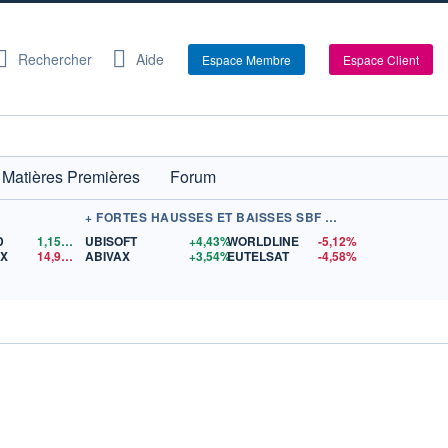
Rechercher
Aide
Espace Membre
Espace Client
Matières Premières
Forum
+ FORTES HAUSSES ET BAISSES SBF 120
D
1,1568
$US
UBISOFT
+4,43%
WORLDLINE
-5,12%
EX
14,98
$US
ABIVAX
+3,54%
EUTELSAT
-4,58%