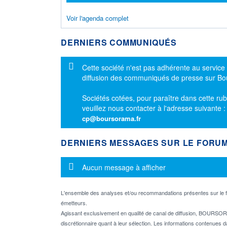
Voir l'agenda complet
DERNIERS COMMUNIQUÉS
Message d'information
Cette société n'est pas adhérente au service
diffusion des communiqués de presse sur B
Sociétés cotées, pour paraître dans cette rub
veuillez nous contacter à l'adresse suivante 
cp@boursorama.fr
DERNIERS MESSAGES SUR LE FORU
Message d'information
Aucun message à afficher
L'ensemble des analyses et/ou recommandations présentes sur l
émetteurs.
Agissant exclusivement en qualité de canal de diffusion, BOURSORA
discrétionnaire quant à leur sélection. Les informations contenues 