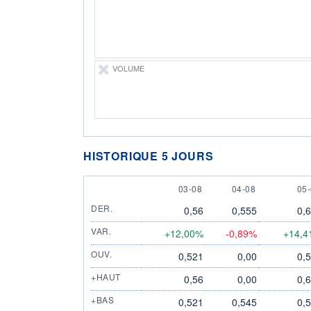
VOLUME
HISTORIQUE 5 JOURS
3 AUGUST
4 AUGUST
5 
03-08
04-08
05
DER.
0,56
0,555
0,
VAR.
+12,00%
-0,89%
+14,4
OUV.
0,521
0,00
0,
+HAUT
0,56
0,00
0,
+BAS
0,521
0,545
0,