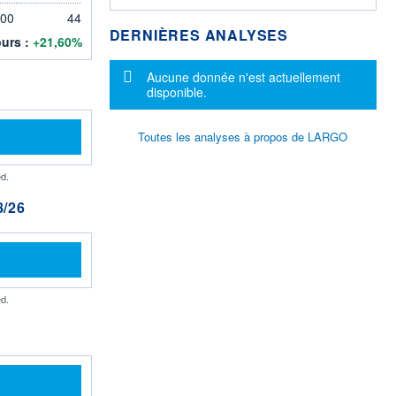
500
44
DERNIÈRES ANALYSES
ours :
+21,60%
Message d'information
Aucune donnée n'est actuellement
disponible.
Toutes les analyses à propos de LARGO
d.
/26
d.