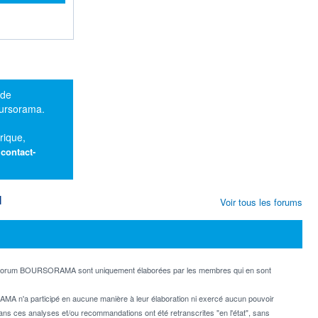
 de
oursorama.
rique,
:
contact-
M
Voir tous les forums
e forum BOURSORAMA sont uniquement élaborées par les membres qui en sont
MA n'a participé en aucune manière à leur élaboration ni exercé aucun pouvoir
dans ces analyses et/ou recommandations ont été retranscrites "en l'état", sans