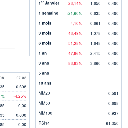
er
1
Janvier
-23,14%
1,650
0,490
1 semaine
+21,60%
0,635
0,490
1 mois
-4,10%
0,661
0,490
3 mois
-43,49%
1,078
0,490
6 mois
-51,28%
1,648
0,490
1 an
-47,86%
2,415
0,490
3 ans
-83,83%
3,860
0,490
5 ans
-
-
-
AUGUST
7 AUGUST
-08
07-08
10 ans
-
-
-
635
0,608
MM20
0,591
1%
-4,25%
MM50
0,698
585
0,00
MM100
0,937
635
0,608
RSI14
61,350
585
0,00