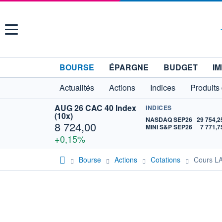
Menu
BOURSE
ÉPARGNE
BUDGET
IM
Actualités
Actions
Indices
Produits
AUG 26 CAC 40 Index
INDICES
(10x)
NASDAQ SEP26
29 754,2
8 724,00
MINI S&P SEP26
7 771,7
+0,15%
Bourse
Actions
Cotations
Cours 