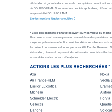
déclaration ni garantie d'aucune sorte. Les opinions ou estimations q
de BOURSORAMA. Sous réserves des lois applicables, ni l'informati
responsabilité BOURSORAMA.
Lire les mentions légales complètes
* Liste des cabinets d'analystes ayant suivi la valeur au moins
Un consensus est une moyenne ou une médiane des prévisions ou des
moyenne présente en effet l'inconvénient d'être sensible aux estima
Le présent consensus est fourni par la société FactSet Research Sy
élaboration, ni exercé un pouvoir discrétionnaire quant à la sélectio
accessibles via les bureaux d'analystes.
ACTIONS LES PLUS RECHERCHÉES *
Axa
Nokia
Air France-KLM
Veolia
Essilor Luxxotica
Eramet
Michelin
Alstom
Schneider Electric
Forvia
Cellectis
Quadie
Danone
Solocal