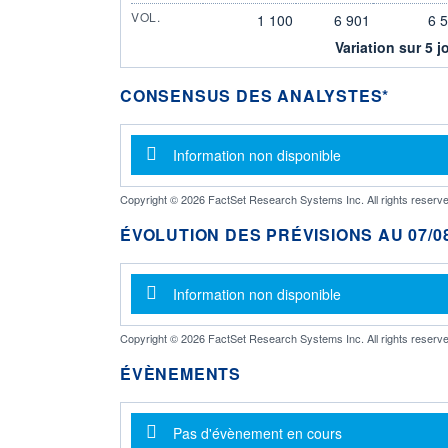
VOL.
1 100
6 901
6 
Variation sur 5 j
CONSENSUS DES ANALYSTES*
Message d'information
Information non disponible
Copyright © 2026 FactSet Research Systems Inc. All rights reserve
ÉVOLUTION DES PRÉVISIONS AU 07/08
Message d'information
Information non disponible
Copyright © 2026 FactSet Research Systems Inc. All rights reserve
ÉVÈNEMENTS
Message d'information
Pas d'évènement en cours