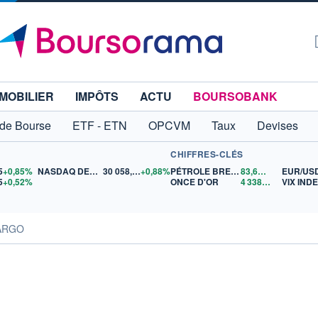
MOBILIER
IMPÔTS
ACTU
BOURSOBANK
 de Bourse
ETF - ETN
OPCVM
Taux
Devises
CHIFFRES-CLÉS
5
+0,85%
NASDAQ DEC26
30 058,00
+0,88%
PÉTROLE BRENT
83,61
$US
EUR/US
5
+0,52%
ONCE D'OR
4 338,59
$US
VIX IND
LARGO