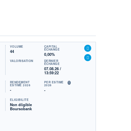
VOLUME
CAPITAL
ÉCHANGÉ
44
0,00%
VALORISATION
DERNIER
ÉCHANGE
07.08.26 /
13:59:22
RENDEMENT
PER ESTIMÉ
ESTIMÉ 2026
2026
-
-
ÉLIGIBILITÉ
Non éligible
Boursobank