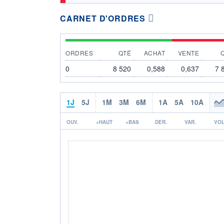
CARNET D'ORDRES
ORDRES
QTÉ
ACHAT
VENTE
0
8 520
0,588
0,637
7 
1J
5J
1M
3M
6M
1A
5A
10A
OUV.
+HAUT
+BAS
DER.
VAR.
VOL