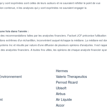
ui y sont exprimées sont celles de leurs auteurs et ne sauraient refléter le point de vue
on contenue, ni les analyses qui y sont exprimées ne sauraient engager la
 une fois dans l'année :
 recommandations faites par les analystes financiers. Factset JCF préconise l'utilisation 
tions extrêmes d'un échantillon, inconvénient auquel échappe la médiane. La médiane est donc
stems Inc et résulte par nature d'une diffusion de plusieurs opinions d'analystes. Il est 
n des analystes financiers. A toutes fins utiles, les opinions de chaque analyste financier aya
Hermes
 Environnement
Valerio Therapeutics
Pernod Ricard
Ubisoft
Airbus
nt
Air Liquide
Accor