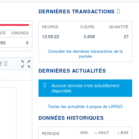
DERNIÈRES TRANSACTIONS
HEURES
COURS
QUANTITÉ
QTÉ
ORDRES
13:59:22
0,608
27
850
0
Consulter les dernières transactions de la
journée
DERNIÈRES ACTUALITÉS
.
Message d'information
Aucune donnée n'est actuellement
disponible.
Toutes les actualités à propos de LARGO
DONNÉES HISTORIQUES
VAR.
+ HAUT
+ BAS
PÉRIODE