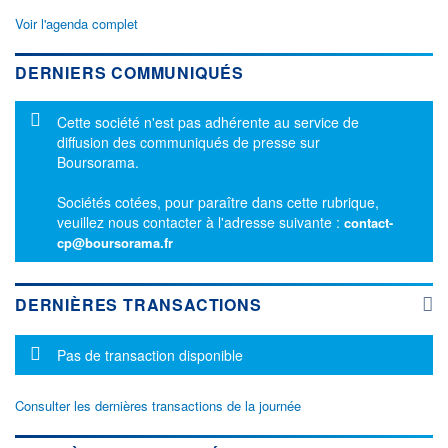
Voir l'agenda complet
DERNIERS COMMUNIQUÉS
Message d'information
Cette société n'est pas adhérente au service de
diffusion des communiqués de presse sur
Boursorama.
Sociétés cotées, pour paraître dans cette rubrique,
veuillez nous contacter à l'adresse suivante :
contact-
cp@boursorama.fr
DERNIÈRES TRANSACTIONS
Message d'information
Pas de transaction disponible
Consulter les dernières transactions de la journée