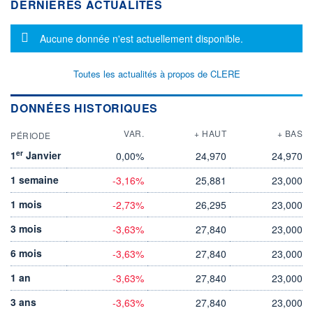
DERNIÈRES ACTUALITÉS
Message d'information
Aucune donnée n'est actuellement disponible.
Toutes les actualités à propos de CLERE
DONNÉES HISTORIQUES
VAR.
+ HAUT
+ BAS
PÉRIODE
er
1
Janvier
0,00%
24,970
24,970
1 semaine
-3,16%
25,881
23,000
1 mois
-2,73%
26,295
23,000
3 mois
-3,63%
27,840
23,000
6 mois
-3,63%
27,840
23,000
1 an
-3,63%
27,840
23,000
3 ans
-3,63%
27,840
23,000