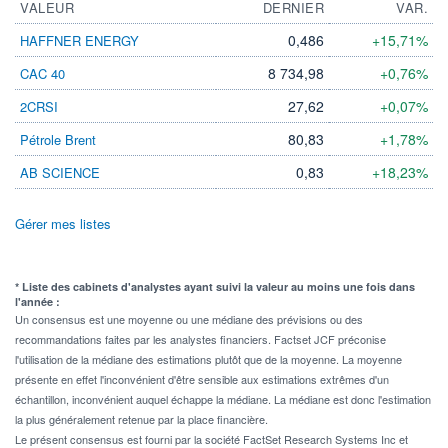
VALEUR
DERNIER
VAR.
0,486
+15,71%
HAFFNER ENERGY
8 734,98
+0,76%
CAC 40
27,62
+0,07%
2CRSI
80,83
+1,78%
Pétrole Brent
0,83
+18,23%
AB SCIENCE
Gérer mes listes
* Liste des cabinets d'analystes ayant suivi la valeur au moins une fois dans
l'année :
Un consensus est une moyenne ou une médiane des prévisions ou des
recommandations faites par les analystes financiers. Factset JCF préconise
l'utilisation de la médiane des estimations plutôt que de la moyenne. La moyenne
présente en effet l'inconvénient d'être sensible aux estimations extrêmes d'un
échantillon, inconvénient auquel échappe la médiane. La médiane est donc l'estimation
la plus généralement retenue par la place financière.
Le présent consensus est fourni par la société FactSet Research Systems Inc et