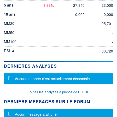
5 ans
-3,63%
27,840
23,000
10 ans
-
0,000
0,000
MM20
25,701
MM50
-
MM100
-
RSI14
38,720
DERNIÈRES ANALYSES
Message d'information
Aucune donnée n'est actuellement disponible.
Toutes les analyses à propos de CLERE
DERNIERS MESSAGES SUR LE FORUM
Message d'information
Aucun message à afficher