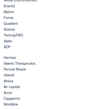
Eramet
Alstom
Forvia
Quadient
Solocal
TechnipFMC
Valeo
ADP
Hermes
Valerio Therapeutics
Pernod Ricard
Ubisoft
Airbus
Air Liquide
Accor
Capgemini
Worldline