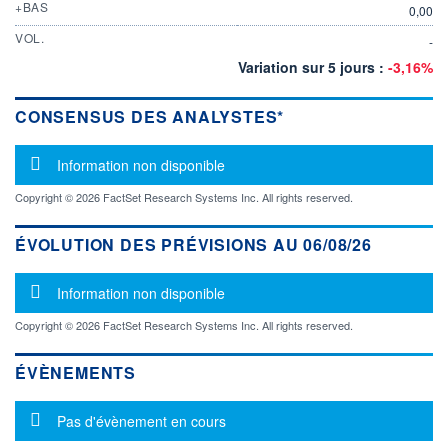
+BAS
0,00
VOL.
-
Variation sur 5 jours :
-3,16%
CONSENSUS DES ANALYSTES*
Message d'information
Information non disponible
Copyright © 2026 FactSet Research Systems Inc. All rights reserved.
ÉVOLUTION DES PRÉVISIONS AU 06/08/26
Message d'information
Information non disponible
Copyright © 2026 FactSet Research Systems Inc. All rights reserved.
ÉVÈNEMENTS
Message d'information
Pas d'évènement en cours