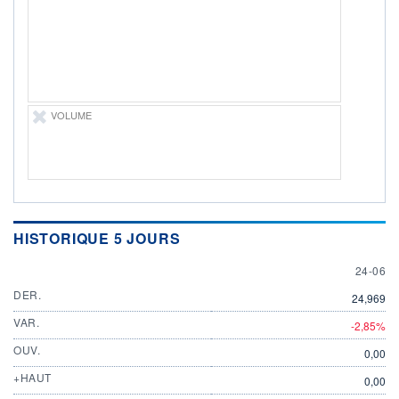
DIVIDENDE
0,00 EUR
-
PROCHAIN
DIVIDENDE
-
ÉLIGIBILITÉ
Non éligible
VOLUME
Boursobank
+ PORTEFEUILLE
+ LISTE
HISTORIQUE 5 JOURS
24 JUN
24-06
DER.
24,969
VAR.
-2,85%
OUV.
0,00
+HAUT
0,00