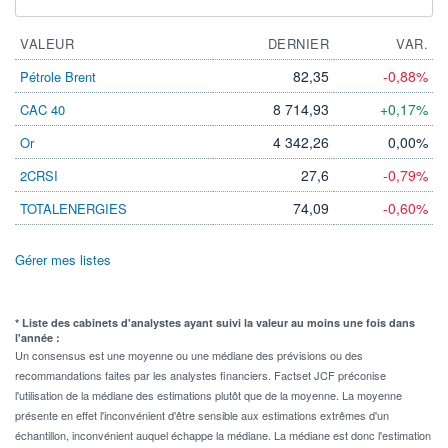
VALEUR
DERNIER
VAR.
82,35
-0,88%
Pétrole Brent
8 714,93
+0,17%
CAC 40
4 342,26
0,00%
Or
27,6
-0,79%
2CRSI
74,09
-0,60%
TOTALENERGIES
Gérer mes listes
* Liste des cabinets d'analystes ayant suivi la valeur au moins une fois dans
l'année :
Un consensus est une moyenne ou une médiane des prévisions ou des
recommandations faites par les analystes financiers. Factset JCF préconise
l'utilisation de la médiane des estimations plutôt que de la moyenne. La moyenne
présente en effet l'inconvénient d'être sensible aux estimations extrêmes d'un
échantillon, inconvénient auquel échappe la médiane. La médiane est donc l'estimation