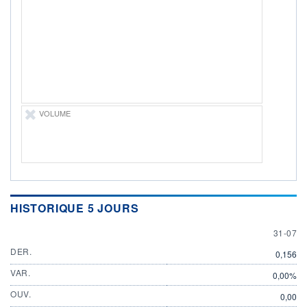
DIVIDENDE
0,00 EUR
-
PROCHAIN
DIVIDENDE
-
ÉLIGIBILITÉ
Non éligible
Boursobank
VOLUME
+ PORTEFEUILLE
+ LISTE
HISTORIQUE 5 JOURS
31 JULY
31-07
DER.
0,156
VAR.
0,00%
OUV.
0,00