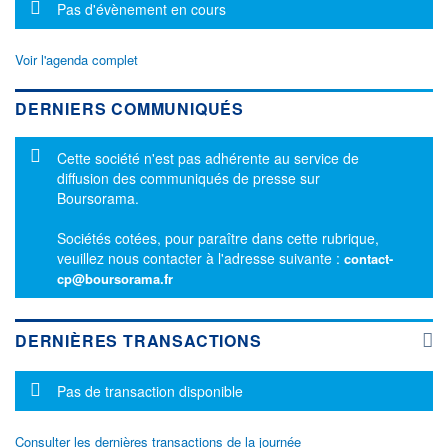
Message d'information
Pas d'évènement en cours
Voir l'agenda complet
DERNIERS COMMUNIQUÉS
Message d'information
Cette société n'est pas adhérente au service de
diffusion des communiqués de presse sur
Boursorama.
Sociétés cotées, pour paraître dans cette rubrique,
veuillez nous contacter à l'adresse suivante :
contact-
cp@boursorama.fr
DERNIÈRES TRANSACTIONS
Message d'information
Pas de transaction disponible
Consulter les dernières transactions de la journée