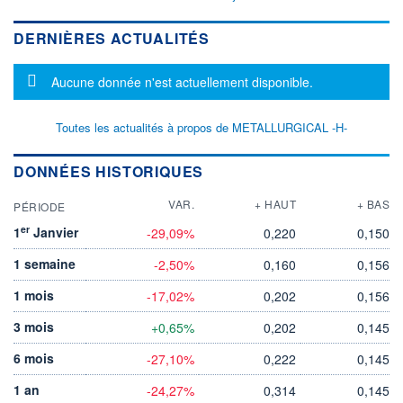
DERNIÈRES ACTUALITÉS
Message d'information
Aucune donnée n'est actuellement disponible.
Toutes les actualités à propos de METALLURGICAL -H-
DONNÉES HISTORIQUES
VAR.
+ HAUT
+ BAS
PÉRIODE
er
1
Janvier
-29,09%
0,220
0,150
1 semaine
-2,50%
0,160
0,156
1 mois
-17,02%
0,202
0,156
3 mois
+0,65%
0,202
0,145
6 mois
-27,10%
0,222
0,145
1 an
-24,27%
0,314
0,145