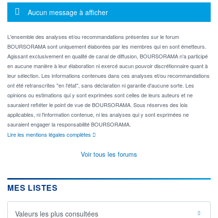
Message d'information
Aucun message à afficher
L'ensemble des analyses et/ou recommandations présentes sur le forum
BOURSORAMA sont uniquement élaborées par les membres qui en sont émetteurs.
Agissant exclusivement en qualité de canal de diffusion, BOURSORAMA n'a participé
en aucune manière à leur élaboration ni exercé aucun pouvoir discrétionnaire quant à
leur sélection. Les informations contenues dans ces analyses et/ou recommandations
ont été retranscrites "en l'état", sans déclaration ni garantie d'aucune sorte. Les
opinions ou estimations qui y sont exprimées sont celles de leurs auteurs et ne
sauraient refléter le point de vue de BOURSORAMA. Sous réserves des lois
applicables, ni l'information contenue, ni les analyses qui y sont exprimées ne
sauraient engager la responsabilité BOURSORAMA.
Lire les mentions légales complètes
Voir tous les forums
MES LISTES
Valeurs les plus consultées