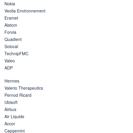
Nokia
Veolia Environnement
Eramet
Alstom
Forvia
Quadient
Solocal
TechnipFMC
Valeo
ADP
Hermes
Valerio Therapeutics
Pernod Ricard
Ubisoft
Airbus
Air Liquide
Accor
Capgemini