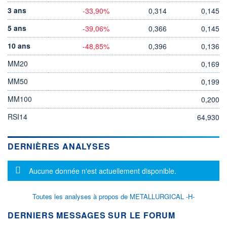
3 ans
-33,90%
0,314
0,145
5 ans
-39,06%
0,366
0,145
10 ans
-48,85%
0,396
0,136
MM20
0,169
MM50
0,199
MM100
0,200
RSI14
64,930
DERNIÈRES ANALYSES
Message d'information
Aucune donnée n'est actuellement disponible.
Toutes les analyses à propos de METALLURGICAL -H-
DERNIERS MESSAGES SUR LE FORUM