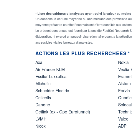
* Liste des cabinets d'analystes ayant suivi la valeur au moins
Un consensus est une moyenne ou une médiane des prévisions ou des
moyenne présente en effet l'inconvénient d'être sensible aux estima
Le présent consensus est fourni par la société FactSet Research Sy
élaboration, ni exercé un pouvoir discrétionnaire quant à la sélectio
accessibles via les bureaux d'analystes.
ACTIONS LES PLUS RECHERCHÉES *
Axa
Nokia
Air France-KLM
Veolia
Essilor Luxxotica
Eramet
Michelin
Alstom
Schneider Electric
Forvia
Cellectis
Quadie
Danone
Solocal
Getlink (ex - Gpe Eurotunnel)
Techn
LVMH
Valeo
Nicox
ADP