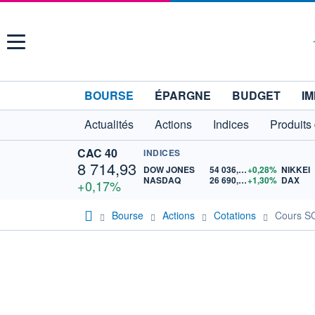
Menu
BOURSE
ÉPARGNE
BUDGET
IM
Actualités
Actions
Indices
Produits
CAC 40
INDICES
8 714,93
DOW JONES
54 036,93
+0,28%
NIKKEI
NASDAQ
26 690,62
+1,30%
DAX
+0,17%
Bourse
Actions
Cotations
Cours S