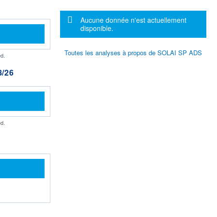
Message d'information
Aucune donnée n'est actuellement
disponible.
Toutes les analyses à propos de SOLAI SP ADS
d.
/26
d.