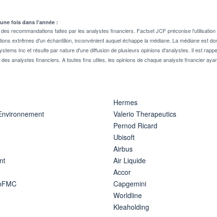
 une fois dans l'année :
 recommandations faites par les analystes financiers. Factset JCF préconise l'utilisation 
tions extrêmes d'un échantillon, inconvénient auquel échappe la médiane. La médiane est donc
stems Inc et résulte par nature d'une diffusion de plusieurs opinions d'analystes. Il est 
n des analystes financiers. A toutes fins utiles, les opinions de chaque analyste financier aya
Hermes
 Environnement
Valerio Therapeutics
Pernod Ricard
Ubisoft
Airbus
nt
Air Liquide
Accor
ipFMC
Capgemini
Worldline
Kleaholding