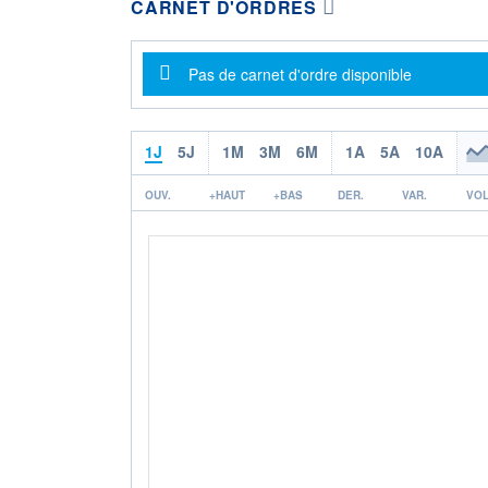
CARNET D'ORDRES
Message d'information
Pas de carnet d'ordre disponible
1J
5J
1M
3M
6M
1A
5A
10A
OUV.
+HAUT
+BAS
DER.
VAR.
VOL