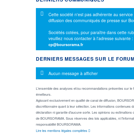
Message d'information
Cette société n'est pas adhérente au service
diffusion des communiqués de presse sur B
Sociétés cotées, pour paraître dans cette rub
veuillez nous contacter à l'adresse suivante 
cp@boursorama.fr
DERNIERS MESSAGES SUR LE FORU
Message d'information
Aucun message à afficher
L'ensemble des analyses et/ou recommandations présentes sur l
émetteurs.
Agissant exclusivement en qualité de canal de diffusion, BOURSORA
discrétionnaire quant à leur sélection. Les informations contenues 
déclaration ni garantie d'aucune sorte. Les opinions ou estimations q
de BOURSORAMA. Sous réserves des lois applicables, ni l'informati
responsabilité BOURSORAMA.
Lire les mentions légales complètes