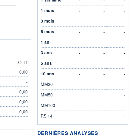
1 mois
-
-
-
3 mois
-
-
-
6 mois
-
-
-
1 an
-
-
-
3 ans
-
-
-
30 NOVEMBER
30-11
5 ans
-
-
-
0,00
10 ans
-
-
-
-
MM20
-
0,00
MM50
-
0,00
MM100
-
0,00
RSI14
-
-
DERNIÈRES ANALYSES