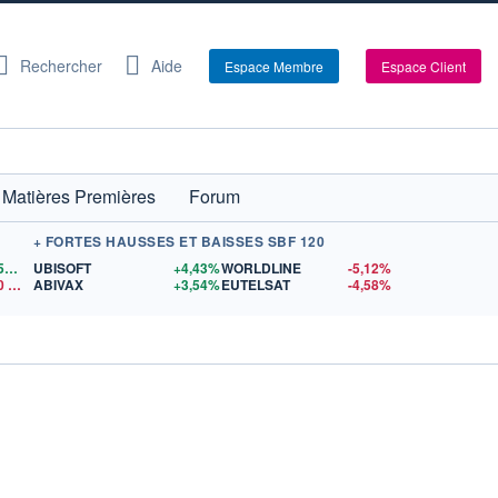
Rechercher
Aide
Espace Membre
Espace Client
Matières Premières
Forum
+ FORTES HAUSSES ET BAISSES SBF 120
1,1559
$US
UBISOFT
+4,43%
WORLDLINE
-5,12%
0
$US
ABIVAX
+3,54%
EUTELSAT
-4,58%