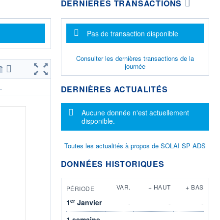
DERNIÈRES TRANSACTIONS
Message d'information
Pas de transaction disponible
Consulter les dernières transactions de la
journée
DERNIÈRES ACTUALITÉS
.
Message d'information
Aucune donnée n'est actuellement
disponible.
Toutes les actualités à propos de SOLAI SP ADS
DONNÉES HISTORIQUES
VAR.
+ HAUT
+ BAS
PÉRIODE
er
1
Janvier
-
-
-
1 semaine
-
-
-