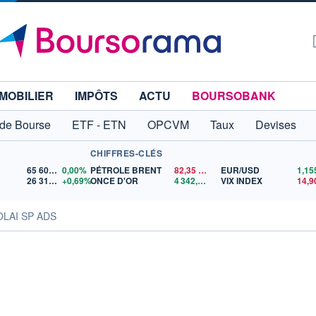
MOBILIER
IMPÔTS
ACTU
BOURSOBANK
 de Bourse
ETF - ETN
OPCVM
Taux
Devises
CHIFFRES-CLÉS
65 606,71
0,00%
PÉTROLE BRENT
82,35
$US
EUR/USD
26 319,45
+0,69%
ONCE D'OR
4 342,26
$US
VIX INDEX
14,9
OLAI SP ADS