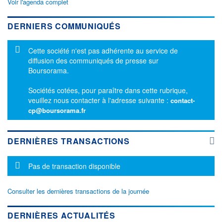
Voir l'agenda complet
DERNIERS COMMUNIQUÉS
Message d'information
Cette société n'est pas adhérente au service de
diffusion des communiqués de presse sur
Boursorama.
Sociétés cotées, pour paraître dans cette rubrique,
veuillez nous contacter à l'adresse suivante :
contact-
cp@boursorama.fr
DERNIÈRES TRANSACTIONS
Message d'information
Pas de transaction disponible
Consulter les dernières transactions de la journée
DERNIÈRES ACTUALITÉS