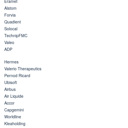
Eramet
Alstom
Forvia
Quadient
Solocal
TechnipFMC
Valeo
ADP
Hermes
Valerio Therapeutics
Pernod Ricard
Ubisoft
Airbus
Air Liquide
Accor
Capgemini
Worldline
Kleaholding