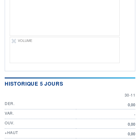
DIVIDENDE
0,00 EUR
-
PROCHAIN
DIVIDENDE
-
ÉLIGIBILITÉ
Non éligible
VOLUME
Boursobank
+ PORTEFEUILLE
+ LISTE
HISTORIQUE 5 JOURS
30 NOV
30-11
DER.
0,00
VAR.
-
OUV.
0,00
+HAUT
0,00