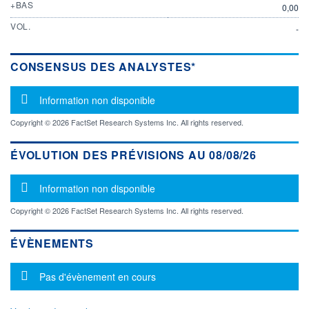
+BAS
0,00
VOL.
-
CONSENSUS DES ANALYSTES*
Message d'information
Information non disponible
Copyright © 2026 FactSet Research Systems Inc. All rights reserved.
ÉVOLUTION DES PRÉVISIONS AU 08/08/26
Message d'information
Information non disponible
Copyright © 2026 FactSet Research Systems Inc. All rights reserved.
ÉVÈNEMENTS
Message d'information
Pas d'évènement en cours