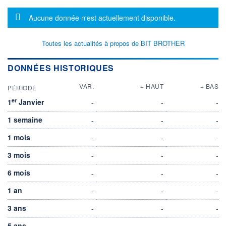
Message d'information
Aucune donnée n'est actuellement disponible.
Toutes les actualités à propos de BIT BROTHER
DONNÉES HISTORIQUES
VAR.
+ HAUT
+ BAS
PÉRIODE
er
1
Janvier
-
-
-
1 semaine
-
-
-
1 mois
-
-
-
3 mois
-
-
-
6 mois
-
-
-
1 an
-
-
-
3 ans
-
-
-
5 ans
-
-
-