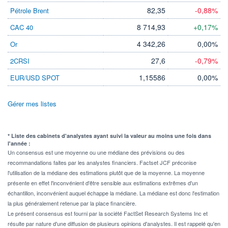
82,35
-0,88%
Pétrole Brent
8 714,93
+0,17%
CAC 40
4 342,26
0,00%
Or
27,6
-0,79%
2CRSI
1,15586
0,00%
EUR/USD SPOT
Gérer mes listes
* Liste des cabinets d'analystes ayant suivi la valeur au moins une fois dans
l'année :
Un consensus est une moyenne ou une médiane des prévisions ou des
recommandations faites par les analystes financiers. Factset JCF préconise
l'utilisation de la médiane des estimations plutôt que de la moyenne. La moyenne
présente en effet l'inconvénient d'être sensible aux estimations extrêmes d'un
échantillon, inconvénient auquel échappe la médiane. La médiane est donc l'estimation
la plus généralement retenue par la place financière.
Le présent consensus est fourni par la société FactSet Research Systems Inc et
résulte par nature d'une diffusion de plusieurs opinions d'analystes. Il est rappelé qu'en