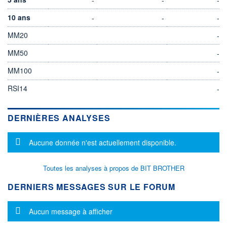
10 ans
-
-
-
MM20
-
MM50
-
MM100
-
RSI14
-
DERNIÈRES ANALYSES
Message d'information
Aucune donnée n'est actuellement disponible.
Toutes les analyses à propos de BIT BROTHER
DERNIERS MESSAGES SUR LE FORUM
Message d'information
Aucun message à afficher