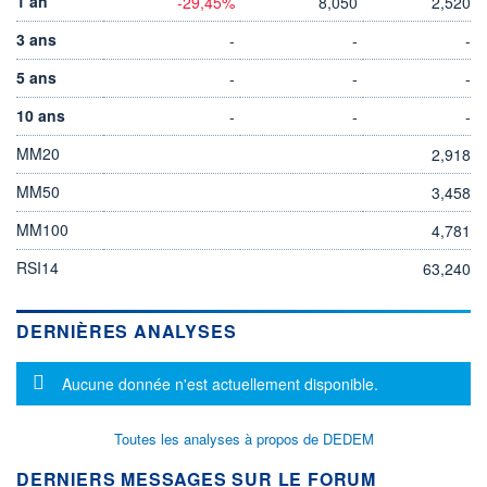
1 an
-29,45%
8,050
2,520
3 ans
-
-
-
5 ans
-
-
-
10 ans
-
-
-
MM20
2,918
MM50
3,458
MM100
4,781
RSI14
63,240
DERNIÈRES ANALYSES
Message d'information
Aucune donnée n'est actuellement disponible.
Toutes les analyses à propos de DEDEM
DERNIERS MESSAGES SUR LE FORUM