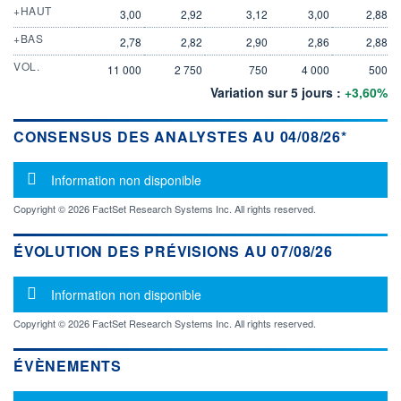
+HAUT
3,00
2,92
3,12
3,00
2,88
+BAS
2,78
2,82
2,90
2,86
2,88
VOL.
11 000
2 750
750
4 000
500
Variation sur 5 jours :
+3,60%
CONSENSUS DES ANALYSTES AU 04/08/26*
Message d'information
Information non disponible
Copyright © 2026 FactSet Research Systems Inc. All rights reserved.
ÉVOLUTION DES PRÉVISIONS AU 07/08/26
Message d'information
Information non disponible
Copyright © 2026 FactSet Research Systems Inc. All rights reserved.
ÉVÈNEMENTS