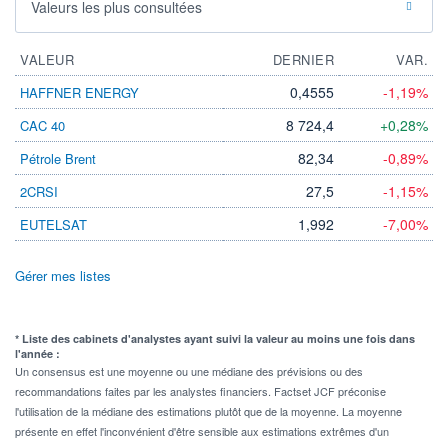
Valeurs les plus consultées
VALEUR
DERNIER
VAR.
0,4555
-1,19%
HAFFNER ENERGY
8 724,4
+0,28%
CAC 40
82,34
-0,89%
Pétrole Brent
27,5
-1,15%
2CRSI
1,992
-7,00%
EUTELSAT
Gérer mes listes
* Liste des cabinets d'analystes ayant suivi la valeur au moins une fois dans
l'année :
Un consensus est une moyenne ou une médiane des prévisions ou des
recommandations faites par les analystes financiers. Factset JCF préconise
l'utilisation de la médiane des estimations plutôt que de la moyenne. La moyenne
présente en effet l'inconvénient d'être sensible aux estimations extrêmes d'un