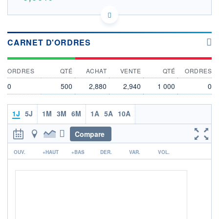
IT0005659724 DDM
DONNÉES TEMPS DIFFÉRÉ
Politique d'exécution
CARNET D'ORDRES
Cotation sur les autres places
3,1
ORDRES
QTÉ
ACHAT
VENTE
QTÉ
ORDRES
3,0
0
500
2,880
2,940
1 000
0
2,9
1J
5J
1M
3M
6M
1A
5A
10A
2,8
2,7
Compare
OUVERTURE
CLÔTURE VEILLE
2,880
2,880
r
OUV.
+HAUT
+BAS
DER.
VAR.
VOL.
+ HAUT
+ BAS
2,880
2,880
VOLUME
CAPITAL ÉCHANGÉ
500
0,00%
VALORISATION
DERNIER ÉCHANGE
07.08.26 / 09:14:57