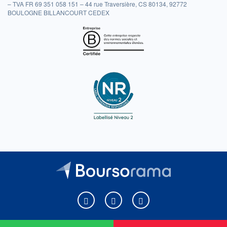
– TVA FR 69 351 058 151 – 44 rue Traversière, CS 80134, 92772
BOULOGNE BILLANCOURT CEDEX
Boursorama sur Facebook
Boursorama sur X
Boursorama sur Youtu