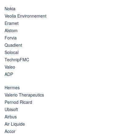
Nokia
Veolia Environnement
Eramet
Alstom
Forvia
Quadient
Solocal
TechnipFMC
Valeo
ADP
Hermes
Valerio Therapeutics
Pernod Ricard
Ubisoft
Airbus
Air Liquide
Accor