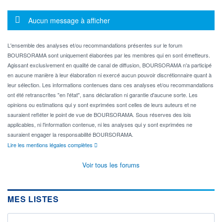
Message d'information
Aucun message à afficher
L'ensemble des analyses et/ou recommandations présentes sur le forum
BOURSORAMA sont uniquement élaborées par les membres qui en sont émetteurs.
Agissant exclusivement en qualité de canal de diffusion, BOURSORAMA n'a participé
en aucune manière à leur élaboration ni exercé aucun pouvoir discrétionnaire quant à
leur sélection. Les informations contenues dans ces analyses et/ou recommandations
ont été retranscrites "en l'état", sans déclaration ni garantie d'aucune sorte. Les
opinions ou estimations qui y sont exprimées sont celles de leurs auteurs et ne
sauraient refléter le point de vue de BOURSORAMA. Sous réserves des lois
applicables, ni l'information contenue, ni les analyses qui y sont exprimées ne
sauraient engager la responsabilité BOURSORAMA.
Lire les mentions légales complètes
Voir tous les forums
MES LISTES