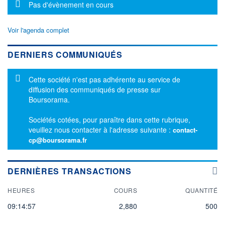
Message d'information
Pas d'évènement en cours
Voir l'agenda complet
DERNIERS COMMUNIQUÉS
Message d'information
Cette société n'est pas adhérente au service de
diffusion des communiqués de presse sur
Boursorama.
Sociétés cotées, pour paraître dans cette rubrique,
veuillez nous contacter à l'adresse suivante :
contact-
cp@boursorama.fr
DERNIÈRES TRANSACTIONS
HEURES
COURS
QUANTITÉ
09:14:57
2,880
500