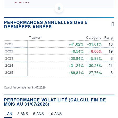
-0,24%
402.9
OUVERTURE THÉORIQUE
LU1829219390 - Amundi Luxembourg S.A.
PERFORMANCES ANNUELLES DES 5
EURONEXT PARIS DONNÉES TEMPS RÉEL
DERNIÈRES ANNÉES
SOUS-JACENT EUROSTOXX BANK TRN
Politique d'exécution
Tracker
Catégorie
Rang
+41,02%
+31,61%
18
2021
410
+0,54%
-8,00%
19
2022
400
+30,84%
+15,93%
3
2023
+31,24%
+30,28%
51
2024
390
+89,81%
+27,76%
3
2025
04/08
06/08
INDICE DE RÉFÉRENCE
CATÉGORIE MORNINGSTAR
Calcul fin de mois au 31/07/2026
EUROSTOXX BANK TRN
Actions Secteur Finance
PERFORMANCE VOLATILITÉ (CALCUL FIN DE
OUVERTURE
CLÔTURE VEILLE
403,4500
403,8500
MOIS AU 31/07/2026)
+ HAUT
+ BAS
1 AN
406,4000
3 ANS
5 ANS
10 ANS
401,3000