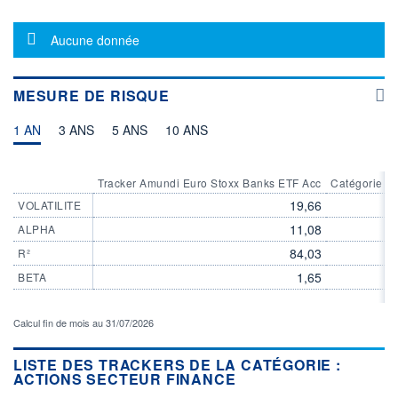
VOLUME
DERNIER ÉCHANGE
17 429
07.08.26 / 17:35:19
Message d'information
Aucune donnée
LIMITE À LA
LIMITE À LA
BAISSE
HAUSSE
392,8500
412,9500
MESURE DE RISQUE
ÉLIGIBILITÉ
ACTIF NET (EUR)
6 210M / 31.07.26
1 AN
3 ANS
PEA
BOURSOVIE LUX
5 ANS
10 ANS
BOURSOVIE
CTO BUSINESS
22H
Tracker Amundi Euro Stoxx Banks ETF Acc
Catégorie Ac
RISQUE DU FONDS (SRI)
19,66
VOLATILITE
5
/7
11,08
ALPHA
84,03
R²
+ PORTEFEUILLE
+ LISTE
1,65
BETA
Calcul fin de mois au 31/07/2026
LISTE DES TRACKERS DE LA CATÉGORIE :
ACTIONS SECTEUR FINANCE