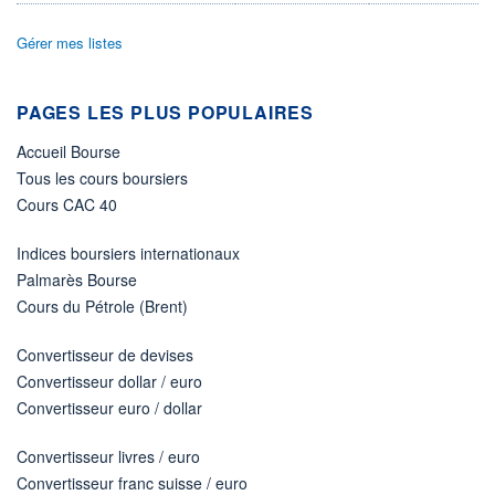
VOLUME
DERNIER ÉCHANGE
8 944
06.08.26 / 17:35:24
Gérer mes listes
LIMITE À LA
LIMITE À LA
BAISSE
HAUSSE
383,7000
424,0000
PAGES LES PLUS POPULAIRES
ÉLIGIBILITÉ
ACTIF NET (EUR)
Accueil Bourse
6 210M / 31.07.26
PEA
BOURSOVIE LUX
Tous les cours boursiers
BOURSOVIE
Cours CAC 40
CTO BUSINESS
22H
RISQUE DU FONDS (SRI)
Indices boursiers internationaux
5
/7
Palmarès Bourse
Cours du Pétrole (Brent)
+ PORTEFEUILLE
+ LISTE
Convertisseur de devises
Convertisseur dollar / euro
Convertisseur euro / dollar
Convertisseur livres / euro
Convertisseur franc suisse / euro