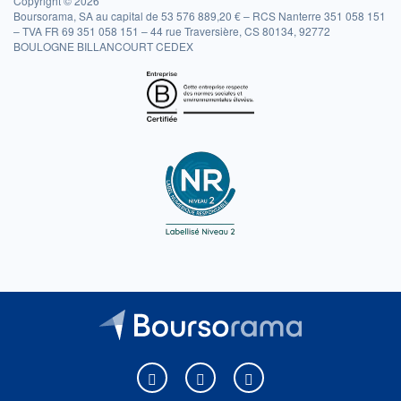
Copyright © 2026
Boursorama, SA au capital de 53 576 889,20 € – RCS Nanterre 351 058 151
– TVA FR 69 351 058 151 – 44 rue Traversière, CS 80134, 92772
BOULOGNE BILLANCOURT CEDEX
Boursorama sur Facebook
Boursorama sur X
Boursorama sur Youtu