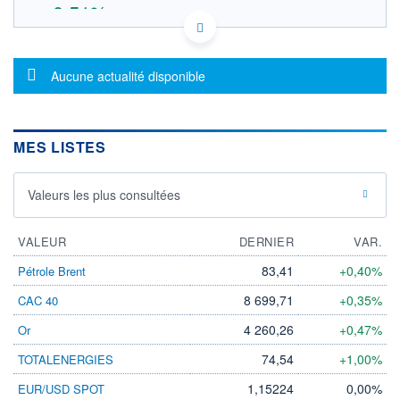
+0,51%
403.85
OUVERTURE THÉORIQUE
LU1829219390 - Amundi Luxembourg S.A.
Message d'information
Aucune actualité disponible
EURONEXT PARIS DONNÉES TEMPS RÉEL
SOUS-JACENT EUROSTOXX BANK TRN
Politique d'exécution
MES LISTES
410
400
Valeurs les plus consultées
390
380
VALEUR
DERNIER
VAR.
03/08
05/08
83,41
+0,40%
Pétrole Brent
INDICE DE RÉFÉRENCE
CATÉGORIE MORNINGSTAR
8 699,71
+0,35%
CAC 40
EUROSTOXX BANK TRN
Actions Secteur Finance
4 260,26
+0,47%
Or
OUVERTURE
CLÔTURE VEILLE
405,4000
401,8000
74,54
+1,00%
TOTALENERGIES
+ HAUT
+ BAS
407,9000
403,8500
1,15224
0,00%
EUR/USD SPOT