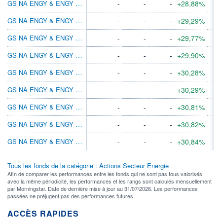
GS NA ENGY & ENGY INFRAS EQ E ACC EUR
-
-
-
+28,88%
GS NA ENGY & ENGY INFRAS EQ A INC USD
-
-
-
+29,29%
GS NA ENGY & ENGY INFRAS EQ BASE INC USD
-
-
-
+29,77%
GS NA ENGY & ENGY INFRAS EQ BASE ACC USD
-
-
-
+29,90%
GS NA ENGY & ENGY INFRAS EQ P ACC USD
-
-
-
+30,28%
GS NA ENGY & ENGY INFRAS EQ P INC USD
-
-
-
+30,29%
GS NA ENGY & ENGY INFRAS EQ R INC USD
-
-
-
+30,81%
GS NA ENGY & ENGY INFRAS EQ R ACC USD
-
-
-
+30,82%
GS NA ENGY & ENGY INFRAS EQ R ACC EUR
-
-
-
+30,84%
Tous les fonds de la catégorie : Actions Secteur Energie
Afin de comparer les performances entre les fonds qui ne sont pas tous valorisés
avec la même périodicité, les performances et les rangs sont calculés mensuellement
par Morningstar. Date de dernière mise à jour au 31/07/2026. Les performances
passées ne préjugent pas des performances futures.
ACCÈS RAPIDES