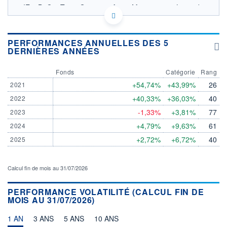
IE00B2Q91T05 - Guinness Asset Management Limited
OPCVM DERNIER COURS CONNU AU 06/08/2026
Consulter le prospectus / DIC
PERFORMANCES ANNUELLES DES 5
DERNIÈRES ANNÉES
16
14
Fonds
Catégorie
Rang
12
+54,74%
+43,99%
26
2021
10
+40,33%
+36,03%
40
2022
8
04/12
09/04
-1,33%
+3,81%
77
2023
+4,79%
+9,63%
61
2024
CATÉGORIE MORNINGSTAR
Actions Secteur Energie
+2,72%
+6,72%
40
2025
FONDS PARTENAIRES
TARIFS PRIVILÉGIÉS
0%
Calcul fin de mois au 31/07/2026
ÉLIGIBILITÉ
PEA
PEA-PME
BOURSOVIE LUX
BOURSOVIE
PERFORMANCE VOLATILITÉ (CALCUL FIN DE
MOIS AU 31/07/2026)
CTO BUSINESS
Non éligible Boursobank
1 AN
3 ANS
5 ANS
10 ANS