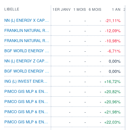
LIBELLE
1ER JANV
1 MOIS
6 MOIS
1 AN
2 A
NN (L) ENERGY X CAP HUF
-
-
-
-21,11%
FRANKLIN NATURAL RESOURCES C(ACC)USD
-
-
-
-12,09%
FRANKLIN NATURAL RESOURCES W(ACC)USD
-
-
-
-10,98%
BGF WORLD ENERGY D4
-
-
-
-6,71%
NN (L) ENERGY Z CAP USD
-
-
-
0,00%
BGF WORLD ENERGY AJ 2
-
-
-
0,00%
ING (L) INVEST ENERGY Y USD ACC
-
-
-
+16,72%
PIMCO GIS MLP & ENGY INFR E USD ACC
-
-
-
+20,82%
PIMCO GIS MLP & ENGY INFR E USD INC
-
-
-
+20,96%
PIMCO GIS MLP & ENGY INFR INS USD INC
-
-
-
+21,98%
PIMCO GIS MLP & ENGY INFR INS USD ACC
-
-
-
+22,03%