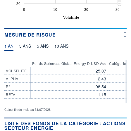
-30
0
10
20
30
Volatilité
MESURE DE RISQUE
1 AN
3 ANS
5 ANS
10 ANS
Fonds Guinness Global Energy D USD Acc
Catégorie Ac
25,07
VOLATILITE
2,43
ALPHA
98,54
R²
1,15
BETA
Calcul fin de mois au 31/07/2026
LISTE DES FONDS DE LA CATÉGORIE : ACTIONS
SECTEUR ENERGIE