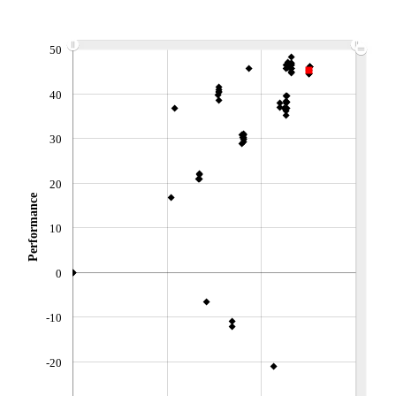
ACTIF NET (EUR)
237M / 31.07.26
NOTATION MORNINGSTAR ⁽¹⁾
50
40
RISQUE DU FONDS (SRI)
5
/7
30
+ PORTEFEUILLE
+ LISTE
20
Performance
10
0
-10
-20