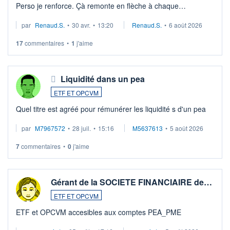
Perso je renforce. Çà remonte en flèche à chaque
suspission d'accord dans.la guerre du moyen-orient.
par
Renaud.S.
•
30 avr.
•
13:20
Renaud.S.
•
6 août 2026
Investissement long terme tip top pour sa retraite.
LU3 ...
17
commentaires
•
1
j'aime
Liquidité dans un pea
ETF ET OPCVM
Quel titre est agréé pour rémunérer les liquidité s d'un pea
par
M7967572
•
28 juil.
•
15:16
M5637613
•
5 août 2026
7
commentaires
•
0
j'aime
Gérant de la SOCIETE FINANCIAIRE de…
ETF ET OPCVM
ETF et OPCVM accesibles aux comptes PEA_PME