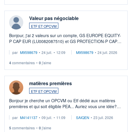
Valeur pas négociable
ETF ET OPCVM
Bonjour, j'ai 2 valeurs sur un compte, GS EUROPE EQUITY-
P CAP EUR (LU0082087510) et GS PROTECTION-P CAP
EUR (LU0546913194), que je souhaite vendre. Lorsque je
par
M9598679
•
24 juil.
•
12:09
M9598679
•
24 juil. 2026
veux procéder à la vente, on me signale ...
4
commentaires
•
0
j'aime
matières premières
ETF ET OPCVM
Bonjour je cherche un OPCVM ou Etf dédié aux matières
premières et qui soit éligible PEA... Auriez vous une idée?
Merci de vos conseils
par
M4141137
•
09 juil.
•
11:09
SAIQEN
•
23 juil. 2026
5
commentaires
•
0
j'aime