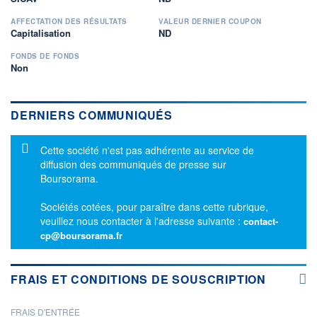
AFFECTATION DES RÉSULTATS
VALEUR DERNIER COUPON
Capitalisation
ND
FONDS DE FONDS
Non
DERNIERS COMMUNIQUÉS
Message d'information
Cette société n'est pas adhérente au service de
diffusion des communiqués de presse sur
Boursorama.
Sociétés cotées, pour paraître dans cette rubrique,
veuillez nous contacter à l'adresse suivante :
contact-
cp@boursorama.fr
FRAIS ET CONDITIONS DE SOUSCRIPTION
FRAIS D'ENTRÉE
PROSPECTUS