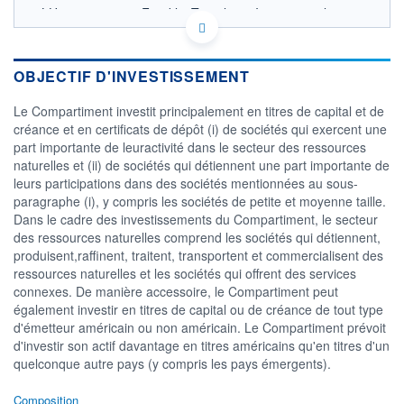
LU2441052383 - Franklin Templeton International
Services S.à r.l.
OPCVM DERNIER COURS CONNU AU 06/08/2026
Consulter le prospectus / DIC
OBJECTIF D'INVESTISSEMENT
25
Le Compartiment investit principalement en titres de capital et de
créance et en certificats de dépôt (i) de sociétés qui exercent une
20
part importante de leuractivité dans le secteur des ressources
naturelles et (ii) de sociétés qui détiennent une part importante de
15
leurs participations dans des sociétés mentionnées au sous-
10
paragraphe (i), y compris les sociétés de petite et moyenne taille.
04/12
08/04
Dans le cadre des investissements du Compartiment, le secteur
des ressources naturelles comprend les sociétés qui détiennent,
CATÉGORIE MORNINGSTAR
produisent,raffinent, traitent, transportent et commercialisent des
Actions Secteur Energie
ressources naturelles et les sociétés qui offrent des services
connexes. De manière accessoire, le Compartiment peut
FONDS PARTENAIRES
TARIFS PRIVILÉGIÉS
0%
également investir en titres de capital ou de créance de tout type
d'émetteur américain ou non américain. Le Compartiment prévoit
ÉLIGIBILITÉ
d'investir son actif davantage en titres américains qu'en titres d'un
PEA
PEA-PME
BOURSOVIE LUX
BOURSOVIE
quelconque autre pays (y compris les pays émergents).
CTO BUSINESS
Non éligible Boursobank
Composition