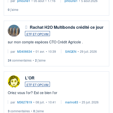
par
pmourie1
•
05 août
•
17:16
pmourie1
•
5 août 2026
0
j'aime
Rachat H2O Multibonds crédité ce jour
ETF ET OPCVM
sur mon compte espèces CTO Crédit Agricole .
par
M3406634
•
01 avr.
•
10:39
SAIQEN
•
29 juil. 2026
24
commentaires
•
2
j'aime
L'OR
ETF ET OPCVM
Oriez vous l'or? Est ce bien l'or
par
M3627819
•
08 juil.
•
10:41
marino83
•
25 juil. 2026
3
commentaires
•
0
j'aime