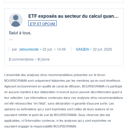
ETF exposés au secteur du calcul quan…
ETF ET OPCVM
Salut à tous,
Je cherche à investir sur le secteur du calcul quantique, mais
par
jeboursicote
•
22 juil.
•
14:39
SAIQEN
•
22 juil. 2026
via un ETF plutôt que des actions individuelles.
2
commentaires
•
0
j'aime
Idéalement, je voudrais qu'il soit éligible au PEA.
Pour l' ...
L'ensemble des analyses et/ou recommandations présentes sur le forum
BOURSORAMA sont uniquement élaborées par les membres qui en sont émetteurs.
Agissant exclusivement en qualité de canal de diffusion, BOURSORAMA n'a participé
en aucune manière à leur élaboration ni exercé aucun pouvoir discrétionnaire quant à
leur sélection. Les informations contenues dans ces analyses et/ou recommandations
ont été retranscrites "en l'état", sans déclaration ni garantie d'aucune sorte. Les
opinions ou estimations qui y sont exprimées sont celles de leurs auteurs et ne
sauraient refléter le point de vue de BOURSORAMA. Sous réserves des lois
applicables, ni l'information contenue, ni les analyses qui y sont exprimées ne
sauraient engager la responsabilité BOURSORAMA.