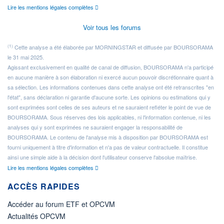
Lire les mentions légales complètes
Voir tous les forums
(1)
Cette analyse a été élaborée par MORNINGSTAR et diffusée par BOURSORAMA
le 31 mai 2025.
Agissant exclusivement en qualité de canal de diffusion, BOURSORAMA n'a participé
en aucune manière à son élaboration ni exercé aucun pouvoir discrétionnaire quant à
sa sélection. Les informations contenues dans cette analyse ont été retranscrites "en
l'état", sans déclaration ni garantie d'aucune sorte. Les opinions ou estimations qui y
sont exprimées sont celles de ses auteurs et ne sauraient refléter le point de vue de
BOURSORAMA. Sous réserves des lois applicables, ni l'information contenue, ni les
analyses qui y sont exprimées ne sauraient engager la responsabilité de
BOURSORAMA. Le contenu de l'analyse mis à disposition par BOURSORAMA est
fourni uniquement à titre d'information et n'a pas de valeur contractuelle. Il constitue
ainsi une simple aide à la décision dont l'utilisateur conserve l'absolue maîtrise.
Lire les mentions légales complètes
ACCÈS RAPIDES
Accéder au forum ETF et OPCVM
Actualités OPCVM