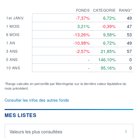
FONDS
CATEGORIE
RANG*
-7,37%
6,72%
49
1er JANV.
3,21%
-0,39%
47
1 MOIS
-13,26%
9,58%
53
6 MOIS
-10,98%
6,72%
49
1 AN
-2,57%
21,85%
57
3 ANS
-
146,10%
0
5 ANS
-
95,16%
0
10 ANS
*Rangs calculés en percentile par Morningstar sur la dernière valeur liquidative du
mois précédent.
Consulter les infos des autres fonds
MES LISTES
Valeurs les plus consultées