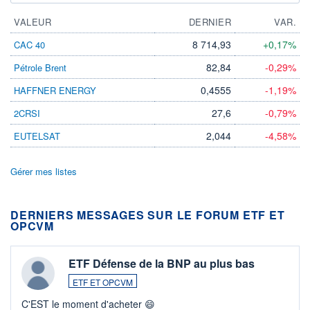
VALEUR
DERNIER
VAR.
8 714,93
+0,17%
CAC 40
82,84
-0,29%
Pétrole Brent
0,4555
-1,19%
HAFFNER ENERGY
27,6
-0,79%
2CRSI
2,044
-4,58%
EUTELSAT
Gérer mes listes
DERNIERS MESSAGES SUR LE FORUM ETF ET
OPCVM
ETF Défense de la BNP au plus bas
ETF ET OPCVM
C'EST le moment d'acheter 😄​