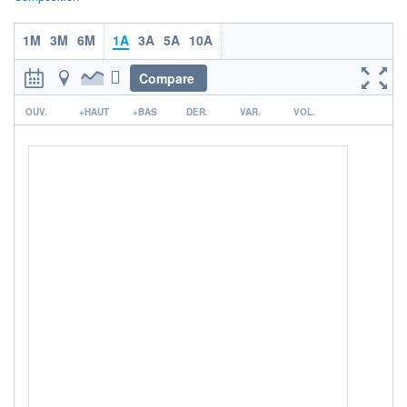
ACTIF NET (EUR)
188M / 31.05.25
1M
3M
6M
1A
3A
5A
10A
NOTATION MORNINGSTAR ⁽¹⁾
Compare
r
OUV.
+HAUT
+BAS
DER.
VAR.
VOL.
RISQUE DU FONDS (SRI)
5
/7
+ PORTEFEUILLE
+ LISTE