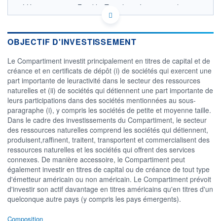
LU0343523568 - Franklin Templeton International
Services S.à r.l.
OPCVM DERNIER COURS CONNU AU 05/08/2026
Consulter le prospectus / DIC
OBJECTIF D'INVESTISSEMENT
12
Le Compartiment investit principalement en titres de capital et de
créance et en certificats de dépôt (i) de sociétés qui exercent une
10
part importante de leuractivité dans le secteur des ressources
naturelles et (ii) de sociétés qui détiennent une part importante de
8
leurs participations dans des sociétés mentionnées au sous-
6
paragraphe (i), y compris les sociétés de petite et moyenne taille.
03/12
07/04
Dans le cadre des investissements du Compartiment, le secteur
des ressources naturelles comprend les sociétés qui détiennent,
CATÉGORIE MORNINGSTAR
produisent,raffinent, traitent, transportent et commercialisent des
Actions Secteur Energie
ressources naturelles et les sociétés qui offrent des services
connexes. De manière accessoire, le Compartiment peut
FONDS PARTENAIRES
TARIFS PRIVILÉGIÉS
0%
également investir en titres de capital ou de créance de tout type
d'émetteur américain ou non américain. Le Compartiment prévoit
ÉLIGIBILITÉ
d'investir son actif davantage en titres américains qu'en titres d'un
PEA
PEA-PME
BOURSOVIE LUX
BOURSOVIE
quelconque autre pays (y compris les pays émergents).
CTO BUSINESS
Non éligible Boursobank
Composition