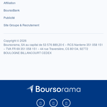
Affiliation
BoursoBank
Publicité
Site Groupe & Recrutement
Copyright © 2026
Boursorama, SA au capital de 53 576 889,20 € – RCS Nanterre 351 058 151
– TVA FR 69 351 058 151 – 44 rue Traversière, CS 80134, 92772
BOULOGNE BILLANCOURT CEDEX
Boursorama sur Facebook
Boursorama sur X
Boursorama sur Youtu