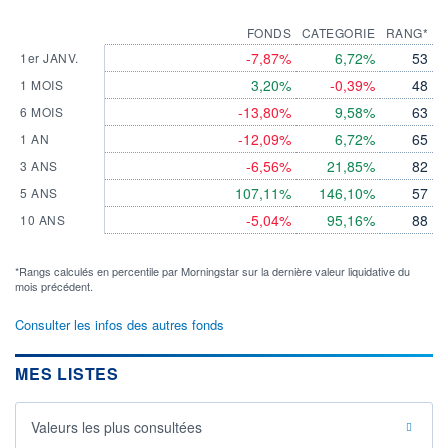
FONDS
CATEGORIE
RANG*
-7,87%
6,72%
53
1er JANV.
3,20%
-0,39%
48
1 MOIS
-13,80%
9,58%
63
6 MOIS
-12,09%
6,72%
65
1 AN
-6,56%
21,85%
82
3 ANS
107,11%
146,10%
57
5 ANS
-5,04%
95,16%
88
10 ANS
*Rangs calculés en percentile par Morningstar sur la dernière valeur liquidative du
mois précédent.
Consulter les infos des autres fonds
MES LISTES
Valeurs les plus consultées