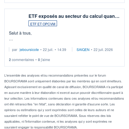
ETF exposés au secteur du calcul quan…
ETF ET OPCVM
Salut à tous,
Je cherche à investir sur le secteur du calcul quantique, mais
par
jeboursicote
•
22 juil.
•
14:39
SAIQEN
•
22 juil. 2026
via un ETF plutôt que des actions individuelles.
2
commentaires
•
0
j'aime
Idéalement, je voudrais qu'il soit éligible au PEA.
Pour l' ...
L'ensemble des analyses et/ou recommandations présentes sur le forum
BOURSORAMA sont uniquement élaborées par les membres qui en sont émetteurs.
Agissant exclusivement en qualité de canal de diffusion, BOURSORAMA n'a participé
en aucune manière à leur élaboration ni exercé aucun pouvoir discrétionnaire quant à
leur sélection. Les informations contenues dans ces analyses et/ou recommandations
ont été retranscrites "en l'état", sans déclaration ni garantie d'aucune sorte. Les
opinions ou estimations qui y sont exprimées sont celles de leurs auteurs et ne
sauraient refléter le point de vue de BOURSORAMA. Sous réserves des lois
applicables, ni l'information contenue, ni les analyses qui y sont exprimées ne
sauraient engager la responsabilité BOURSORAMA.