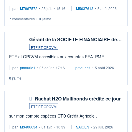
par
M7967572
•
28 juil.
•
15:16
M5637613
•
5 août 2026
7
commentaires
•
0
j'aime
Gérant de la SOCIETE FINANCIAIRE de…
ETF ET OPCVM
ETF et OPCVM accesibles aux comptes PEA_PME
par
pmourie1
•
05 août
•
17:16
pmourie1
•
5 août 2026
0
j'aime
Rachat H2O Multibonds crédité ce jour
ETF ET OPCVM
sur mon compte espèces CTO Crédit Agricole .
par
M3406634
•
01 avr.
•
10:39
SAIQEN
•
29 juil. 2026