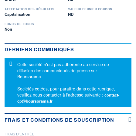
AFFECTATION DES RÉSULTATS
VALEUR DERNIER COUPON
Capitalisation
ND
FONDS DE FONDS
Non
DERNIERS COMMUNIQUÉS
Message d'information
Cette société n'est pas adhérente au service de
diffusion des communiqués de presse sur
Boursorama.
Sociétés cotées, pour paraître dans cette rubrique,
veuillez nous contacter à l'adresse suivante :
contact-
cp@boursorama.fr
FRAIS ET CONDITIONS DE SOUSCRIPTION
FRAIS D'ENTRÉE
PROSPECTUS