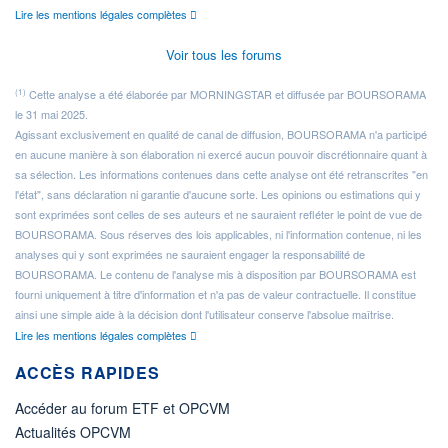
Lire les mentions légales complètes
Voir tous les forums
(1)
Cette analyse a été élaborée par MORNINGSTAR et diffusée par BOURSORAMA
le 31 mai 2025.
Agissant exclusivement en qualité de canal de diffusion, BOURSORAMA n'a participé
en aucune manière à son élaboration ni exercé aucun pouvoir discrétionnaire quant à
sa sélection. Les informations contenues dans cette analyse ont été retranscrites "en
l'état", sans déclaration ni garantie d'aucune sorte. Les opinions ou estimations qui y
sont exprimées sont celles de ses auteurs et ne sauraient refléter le point de vue de
BOURSORAMA. Sous réserves des lois applicables, ni l'information contenue, ni les
analyses qui y sont exprimées ne sauraient engager la responsabilité de
BOURSORAMA. Le contenu de l'analyse mis à disposition par BOURSORAMA est
fourni uniquement à titre d'information et n'a pas de valeur contractuelle. Il constitue
ainsi une simple aide à la décision dont l'utilisateur conserve l'absolue maîtrise.
Lire les mentions légales complètes
ACCÈS RAPIDES
Accéder au forum ETF et OPCVM
Actualités OPCVM