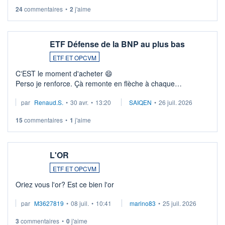
24
commentaires
•
2
j'aime
ETF Défense de la BNP au plus bas
ETF ET OPCVM
C'EST le moment d'acheter 😄​
Perso je renforce. Çà remonte en flèche à chaque
suspission d'accord dans.la guerre du moyen-orient.
par
Renaud.S.
•
30 avr.
•
13:20
SAIQEN
•
26 juil. 2026
Investissement long terme tip top pour sa retraite.
LU3 ...
15
commentaires
•
1
j'aime
L'OR
ETF ET OPCVM
Oriez vous l'or? Est ce bien l'or
par
M3627819
•
08 juil.
•
10:41
marino83
•
25 juil. 2026
3
commentaires
•
0
j'aime