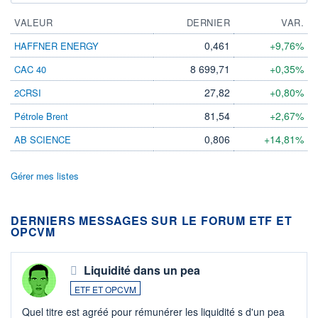
VALEUR
DERNIER
VAR.
0,461
+9,76%
HAFFNER ENERGY
8 699,71
+0,35%
CAC 40
27,82
+0,80%
2CRSI
81,54
+2,67%
Pétrole Brent
0,806
+14,81%
AB SCIENCE
Gérer mes listes
DERNIERS MESSAGES SUR LE FORUM ETF ET
OPCVM
Liquidité dans un pea
ETF ET OPCVM
Quel titre est agréé pour rémunérer les liquidité s d'un pea