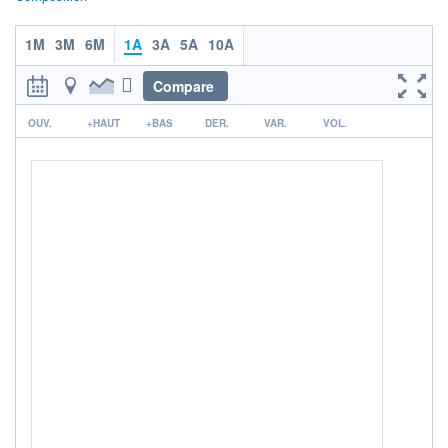
ACTIF NET (EUR)
188M / 31.05.25
1M
3M
6M
1A
3A
5A
10A
NOTATION MORNINGSTAR ⁽¹⁾
Compare
r
OUV.
+HAUT
+BAS
DER.
VAR.
VOL.
RISQUE DU FONDS (SRI)
5
/7
+ PORTEFEUILLE
+ LISTE