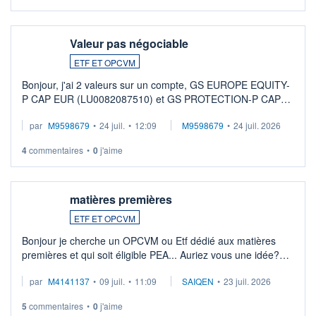
Valeur pas négociable
ETF ET OPCVM
Bonjour, j'ai 2 valeurs sur un compte, GS EUROPE EQUITY-
P CAP EUR (LU0082087510) et GS PROTECTION-P CAP
EUR (LU0546913194), que je souhaite vendre. Lorsque je
par
M9598679
•
24 juil.
•
12:09
M9598679
•
24 juil. 2026
veux procéder à la vente, on me signale ...
4
commentaires
•
0
j'aime
matières premières
ETF ET OPCVM
Bonjour je cherche un OPCVM ou Etf dédié aux matières
premières et qui soit éligible PEA... Auriez vous une idée?
Merci de vos conseils
par
M4141137
•
09 juil.
•
11:09
SAIQEN
•
23 juil. 2026
5
commentaires
•
0
j'aime