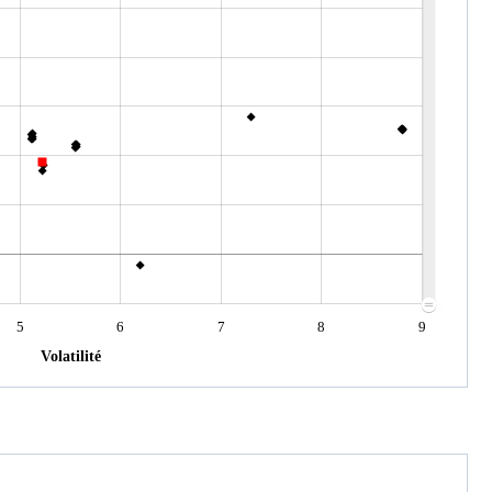
5
6
7
8
9
Volatilité