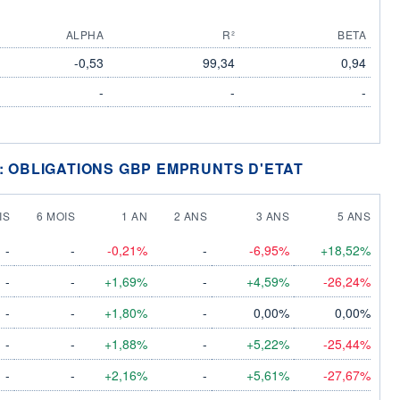
ALPHA
R²
BETA
-0,53
99,34
0,94
-
-
-
 : OBLIGATIONS GBP EMPRUNTS D'ETAT
IS
6 MOIS
1 AN
2 ANS
3 ANS
5 ANS
-
-
-0,21%
-
-6,95%
+18,52%
-
-
+1,69%
-
+4,59%
-26,24%
-
-
+1,80%
-
0,00%
0,00%
-
-
+1,88%
-
+5,22%
-25,44%
-
-
+2,16%
-
+5,61%
-27,67%