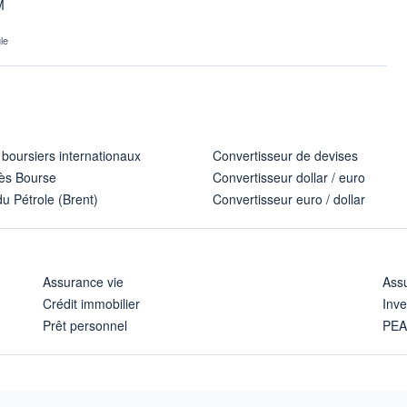
M
le
 boursiers internationaux
Convertisseur de devises
ès Bourse
Convertisseur dollar / euro
u Pétrole (Brent)
Convertisseur euro / dollar
Assurance vie
Assu
Crédit immobilier
Inve
Prêt personnel
PE