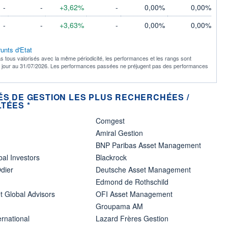
-
-
+3,62%
-
0,00%
0,00%
-
-
+3,63%
-
0,00%
0,00%
unts d'Etat
s tous valorisés avec la même périodicité, les performances et les rangs sont
à jour au 31/07/2026. Les performances passées ne préjugent pas des performances
ÉS DE GESTION LES PLUS RECHERCHÉES /
TÉES *
Comgest
Amiral Gestion
BNP Paribas Asset Management
bal Investors
Blackrock
dier
Deutsche Asset Management
Edmond de Rothschild
t Global Advisors
OFI Asset Management
Groupama AM
ernational
Lazard Frères Gestion