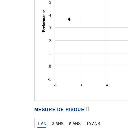
5
Performance
4
3
2
1
0
-1
2
3
4
MESURE DE RISQUE
1 AN
3 ANS
5 ANS
10 ANS