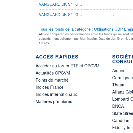
VANGUARD UK S/T GILT IDX GBP DIS
-
VANGUARD UK S/T GILT IDX GBP ACC
-
Tous les fonds de la catégorie : Obligations GBP Empr
Afin de comparer les performances entre les fonds qui ne sont pa
calculés mensuellement par Morningstar. Date de dernière mise 
futures.
ACCÈS RAPIDES
SOCIÉT
CONSUL
Accéder au forum ETF et OPCVM
Amundi
Actualités OPCVM
Carmignac
Points de marché
Theam
Indices France
Allianz Glo
Indices internationaux
Lombard O
Matières premières
DNCA
State Stree
Candriam
Fidelity Int