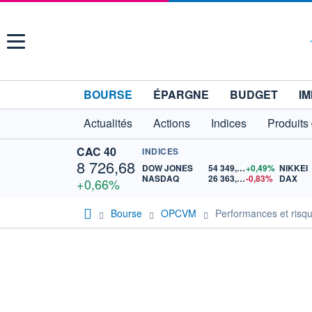
Menu
BOURSE
ÉPARGNE
BUDGET
IM
Actualités
Actions
Indices
Produits
CAC 40
INDICES
8 726,68
DOW JONES
54 349,12
+0,49%
NIKKEI
NASDAQ
26 363,44
-0,83%
DAX
+0,66%
Bourse
OPCVM
Performances et risq