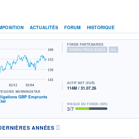
MPOSITION
ACTUALITÉS
FORUM
HISTORIQUE
FONDS PARTENAIRES
TARIFS PRIVILÉGIÉS
0%
160
155
150
145
ACTIF NET (EUR)
02/12
02/04
114M / 31.07.26
TÉGORIE MORNINGSTAR
ligations GBP Emprunts
Etat
RISQUE DU FONDS (SRI)
3
/7
DERNIÈRES ANNÉES