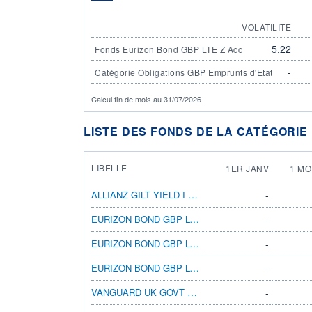
VOLATILITE
5,22
Fonds Eurizon Bond GBP LTE Z Acc
-
Catégorie Obligations GBP Emprunts d'Etat
Calcul fin de mois au 31/07/2026
LISTE DES FONDS DE LA CATÉGORIE
LIBELLE
1ER JANV
1 MO
ALLIANZ GILT YIELD I INC
-
EURIZON BOND GBP LTE R ACC
-
EURIZON BOND GBP LTE C ACC
-
EURIZON BOND GBP LTE Z ACC
-
VANGUARD UK GOVT BD IDX £ DIST
-