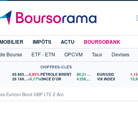
MOBILIER
IMPÔTS
ACTU
BOURSOBANK
 de Bourse
ETF - ETN
OPCVM
Taux
Devises
CHIFFRES-CLÉS
65 683,26
-0,93%
PÉTROLE BRENT
80,21
$US
EUR/USD
26 169,63
+0,17%
ONCE D'OR
4 258,23
$US
VIX INDEX
15,9
ues Eurizon Bond GBP LTE Z Acc