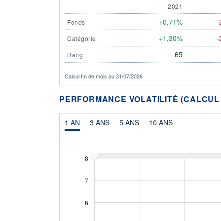
2021
+0,71%
-
Fonds
+1,30%
-
Catégorie
65
Rang
Calcul fin de mois au 31/07/2026
PERFORMANCE VOLATILITÉ (CALCUL FI
1 AN
3 ANS
5 ANS
10 ANS
8
7
6