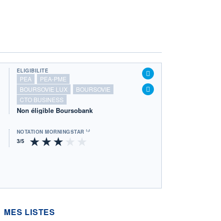
ÉLIGIBILITÉ
PEA
PEA-PME
BOURSOVIE LUX
BOURSOVIE
CTO BUSINESS
Non éligible Boursobank
NOTATION MORNINGSTAR ⁽¹⁾
MES LISTES