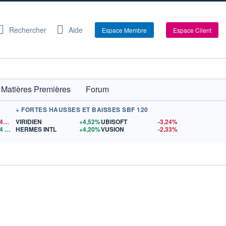
Rechercher
Aide
Espace Membre
Espace Client
Matières Premières
Forum
+ FORTES HAUSSES ET BAISSES SBF 120
1,1541
$US
VIRIDIEN
+4,52%
UBISOFT
-3,24%
4
$US
HERMES INTL
+4,20%
VUSION
-2,33%