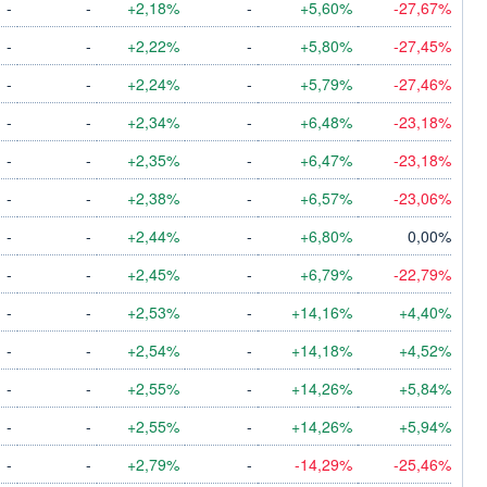
-
-
+2,18%
-
+5,60%
-27,67%
-
-
+2,22%
-
+5,80%
-27,45%
-
-
+2,24%
-
+5,79%
-27,46%
-
-
+2,34%
-
+6,48%
-23,18%
-
-
+2,35%
-
+6,47%
-23,18%
-
-
+2,38%
-
+6,57%
-23,06%
-
-
+2,44%
-
+6,80%
0,00%
-
-
+2,45%
-
+6,79%
-22,79%
-
-
+2,53%
-
+14,16%
+4,40%
-
-
+2,54%
-
+14,18%
+4,52%
-
-
+2,55%
-
+14,26%
+5,84%
-
-
+2,55%
-
+14,26%
+5,94%
-
-
+2,79%
-
-14,29%
-25,46%