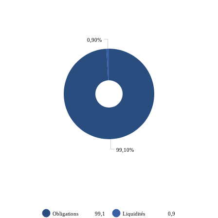
0,90%
99,10%
Obligations
99,1
Liquidités
0,9