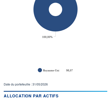
Non éligible Boursobank
ACTIF NET (EUR)
114M / 31.07.26
NOTATION MORNINGSTAR ⁽¹⁾
RISQUE DU FONDS (SRI)
100,00%
3
/7
+ PORTEFEUILLE
+ LISTE
Royaume-Uni
98,07
Date du portefeuille : 31/05/2026
ALLOCATION PAR ACTIFS