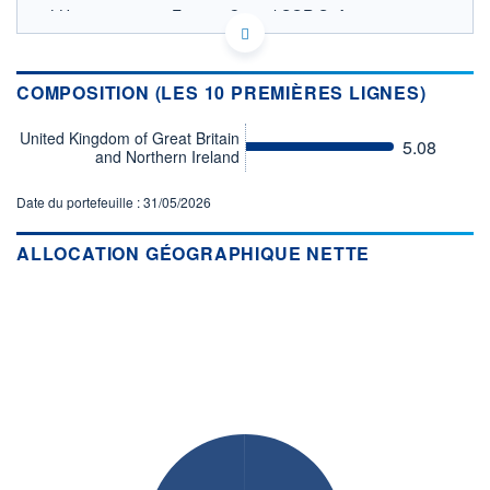
LU0335988746 - Eurizon Capital SGR SpA -
Luxembourg Branch
OPCVM DERNIER COURS CONNU AU 05/08/2026
Consulter le prospectus / DIC
COMPOSITION (LES 10 PREMIÈRES LIGNES)
160
United Kingdom of Great Britain
5.08
and Northern Ireland
155
Date du portefeuille : 31/05/2026
150
145
ALLOCATION GÉOGRAPHIQUE NETTE
04/12
07/04
CATÉGORIE MORNINGSTAR
Obligations GBP
Emprunts d'Etat
FONDS PARTENAIRES
TARIFS PRIVILÉGIÉS
0%
ÉLIGIBILITÉ
PEA
PEA-PME
BOURSOVIE LUX
BOURSOVIE
CTO BUSINESS