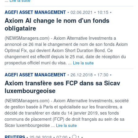
Lire la suite
information fournie par
AGEFI ASSET MANAGEMENT
•
02.06.2021
•
10:15
•
Axiom AI change le nom d'un fonds
obligataire
(NEWSManagers.com) - Axiom Alternative Investments a
annoncé ce 26 mai le changement de nom de son fonds Axiom
Optimal Fix, qui devient Axiom Short Duration Bond. Ce
changement est effectif depuis le 25 mai, date de réception du
prospectus officiel muni du visa. ...
Lire la suite
information fournie par
AGEFI ASSET MANAGEMENT
•
26.12.2018
•
17:30
•
Axiom transfère ses FCP dans sa Sicav
luxembourgeoise
(NEWSManagers.com) - Axiom Alternative Investments, société
de gestion basée à Paris et spécialisée sur les financières, a
décidé de transférer en date du 14 janvier 2019, ses fonds
communs de placement (FCP) de droit français au sein de sa
Sicav luxembourgeoise ...
Lire la suite
information fournie par
REUTERS
•
25.06.2018
•
07:00
•
1
•