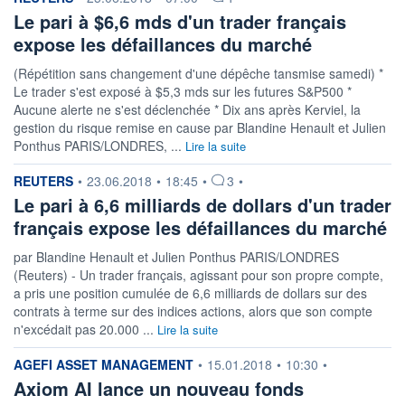
Le pari à $6,6 mds d'un trader français
expose les défaillances du marché
(Répétition sans changement d'une dépêche tansmise samedi) *
Le trader s'est exposé à $5,3 mds sur les futures S&P500 *
Aucune alerte ne s'est déclenchée * Dix ans après Kerviel, la
gestion du risque remise en cause par Blandine Henault et Julien
Ponthus PARIS/LONDRES, ...
Lire la suite
information fournie par
REUTERS
•
23.06.2018
•
18:45
•
3
•
Le pari à 6,6 milliards de dollars d'un trader
français expose les défaillances du marché
par Blandine Henault et Julien Ponthus PARIS/LONDRES
(Reuters) - Un trader français, agissant pour son propre compte,
a pris une position cumulée de 6,6 milliards de dollars sur des
contrats à terme sur des indices actions, alors que son compte
n'excédait pas 20.000 ...
Lire la suite
information fournie par
AGEFI ASSET MANAGEMENT
•
15.01.2018
•
10:30
•
Axiom AI lance un nouveau fonds