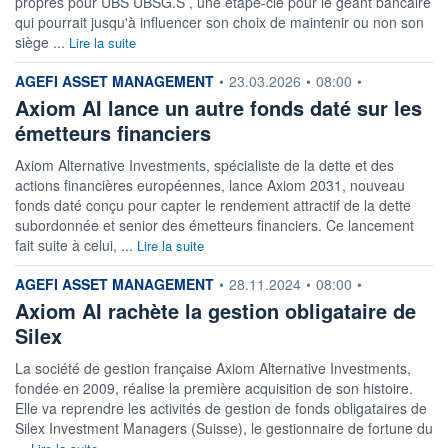
propres pour UBS UBSG.S , une étape-clé pour le géant bancaire
ACTIF NET (EUR)
qui pourrait jusqu'à influencer son choix de maintenir ou non son
121M / 31.07.26
siège ...
Lire la suite
NOTATION MORNINGSTAR ⁽¹⁾
information fournie par
AGEFI ASSET MANAGEMENT
•
23.03.2026
•
08:00
•
Axiom AI lance un autre fonds daté sur les
RISQUE DU FONDS (SRI)
émetteurs financiers
0
/7
Axiom Alternative Investments, spécialiste de la dette et des
+ PORTEFEUILLE
+ LISTE
actions financières européennes, lance Axiom 2031, nouveau
fonds daté conçu pour capter le rendement attractif de la dette
subordonnée et senior des émetteurs financiers. Ce lancement
fait suite à celui, ...
Lire la suite
information fournie par
AGEFI ASSET MANAGEMENT
•
28.11.2024
•
08:00
•
Axiom AI rachète la gestion obligataire de
Silex
La société de gestion française Axiom Alternative Investments,
fondée en 2009, réalise la première acquisition de son histoire.
Elle va reprendre les activités de gestion de fonds obligataires de
Silex Investment Managers (Suisse), le gestionnaire de fortune du
...