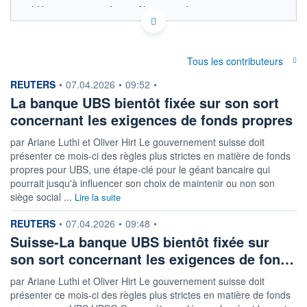
LU2128055568 - Axiom Alternative Investments
OPCVM DERNIER COURS CONNU AU 31/07/2026
132
Tous les contributeurs
130
information fournie par
REUTERS
•
07.04.2026
•
09:52
•
128
La banque UBS bientôt fixée sur son sort
126
concernant les exigences de fonds propres
124
28/11
02/04
par Ariane Luthi et Oliver Hirt Le gouvernement suisse doit
présenter ce mois-ci ‌des règles plus strictes en matière de fonds
CATÉGORIE MORNINGSTAR
propres pour UBS, une étape-clé pour le géant bancaire qui
Obligations Internationales
Flexibles Couvertes en
pourrait jusqu'à influencer son choix de maintenir ou ​non son
USD
siège social ...
Lire la suite
FONDS PARTENAIRES
information fournie par
REUTERS
•
07.04.2026
•
09:48
•
TARIFS PRIVILÉGIÉS
0%
Suisse-La banque UBS bientôt fixée sur
ÉLIGIBILITÉ
son sort concernant les exigences de fon…
PEA
PEA-PME
BOURSOVIE LUX
BOURSOVIE
CTO BUSINESS
par Ariane Luthi et Oliver Hirt Le gouvernement suisse doit
Non éligible Boursobank
présenter ce mois-ci des règles plus strictes en matière de fonds