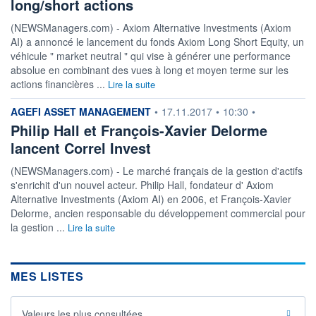
long/short actions
(NEWSManagers.com) - Axiom Alternative Investments (Axiom
AI) a annoncé le lancement du fonds Axiom Long Short Equity, un
véhicule " market neutral " qui vise à générer une performance
absolue en combinant des vues à long et moyen terme sur les
actions financières ...
Lire la suite
information fournie par
AGEFI ASSET MANAGEMENT
•
17.11.2017
•
10:30
•
Philip Hall et François-Xavier Delorme
lancent Correl Invest
(NEWSManagers.com) - Le marché français de la gestion d'actifs
s'enrichit d'un nouvel acteur. Philip Hall, fondateur d' Axiom
Alternative Investments (Axiom AI) en 2006, et François-Xavier
Delorme, ancien responsable du développement commercial pour
la gestion ...
Lire la suite
MES LISTES
Valeurs les plus consultées