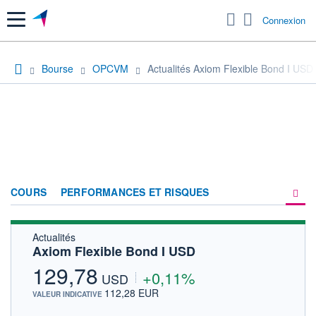
Menu
Connexion
Bourse
OPCVM
Actualités Axiom Flexible Bond I USD
COURS
PERFORMANCES ET RISQUES
Actualités
COMPOSITION
Axiom Flexible Bond I USD
ACTUALITÉS
129,78
+0,11%
USD
FORUM
112,28 EUR
VALEUR INDICATIVE
HISTORIQUE