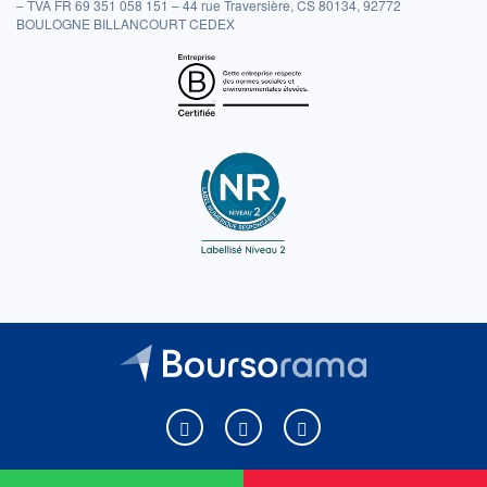
– TVA FR 69 351 058 151 – 44 rue Traversière, CS 80134, 92772
BOULOGNE BILLANCOURT CEDEX
Boursorama sur Facebook
Boursorama sur X
Boursorama sur Youtu