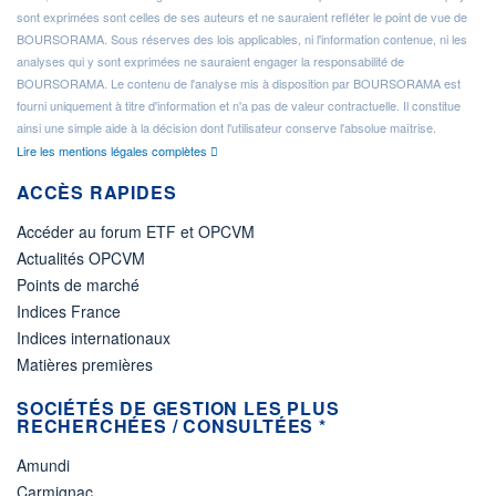
sont exprimées sont celles de ses auteurs et ne sauraient refléter le point de vue de
BOURSORAMA. Sous réserves des lois applicables, ni l'information contenue, ni les
analyses qui y sont exprimées ne sauraient engager la responsabilité de
BOURSORAMA. Le contenu de l'analyse mis à disposition par BOURSORAMA est
fourni uniquement à titre d'information et n'a pas de valeur contractuelle. Il constitue
ainsi une simple aide à la décision dont l'utilisateur conserve l'absolue maîtrise.
Lire les mentions légales complètes
ACCÈS RAPIDES
Accéder au forum ETF et OPCVM
Actualités OPCVM
Points de marché
Indices France
Indices internationaux
Matières premières
SOCIÉTÉS DE GESTION LES PLUS
RECHERCHÉES / CONSULTÉES *
Amundi
Carmignac