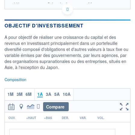
LU0251570361 - Schroder Investment Management
(Europe) S.A.
OPCVM DERNIER COURS CONNU AU 06/08/2026
Consulter le prospectus / DIC
OBJECTIF D'INVESTISSEMENT
4,3
A pour objectif de réaliser une croissance du capital et des
revenus en investissant principalement dans un portefeuille
4,2
diversifié composé d'obligations et d'autres valeurs à taux fixe ou
variable émises par des gouvernements, par leurs agences, par
4,1
des organisations supranationales ou des entreprises, situés en
4,0
Asie, à l'exception du Japon.
03/12
09/04
05/08
Composition
CATÉGORIE MORNINGSTAR
Obligations Asie
1M
3M
6M
1A
3A
5A
10A
FONDS PARTENAIRES
TARIFS PRIVILÉGIÉS
0%
Compare
ÉLIGIBILITÉ
r
OUV.
+HAUT
+BAS
DER.
VAR.
VOL.
PEA
PEA-PME
BOURSOVIE LUX
BOURSOVIE
CTO BUSINESS
Non éligible Boursobank