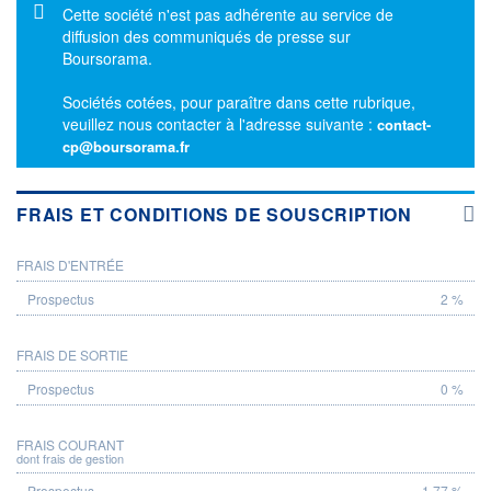
Message d'information
Cette société n'est pas adhérente au service de
diffusion des communiqués de presse sur
Boursorama.
Sociétés cotées, pour paraître dans cette rubrique,
veuillez nous contacter à l'adresse suivante :
contact-
cp@boursorama.fr
FRAIS ET CONDITIONS DE SOUSCRIPTION
FRAIS D'ENTRÉE
PROSPECTUS
2 %
FRAIS DE SORTIE
0 %
FRAIS COURANT
dont frais de gestion
1,77 %