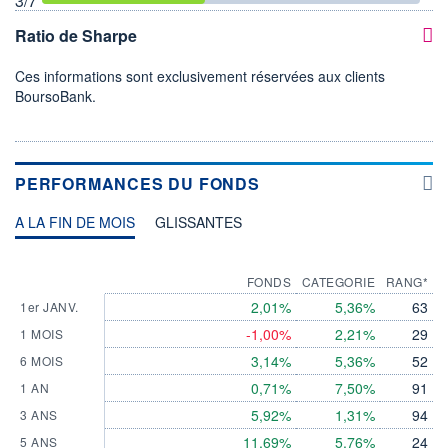
3
/7
Ratio de Sharpe
Ces informations sont exclusivement réservées aux clients
BoursoBank.
PERFORMANCES DU FONDS
A LA FIN DE MOIS
GLISSANTES
FONDS
CATEGORIE
RANG*
2,01%
5,36%
63
1er JANV.
-1,00%
2,21%
29
1 MOIS
3,14%
5,36%
52
6 MOIS
0,71%
7,50%
91
1 AN
5,92%
1,31%
94
3 ANS
11,69%
5,76%
24
5 ANS