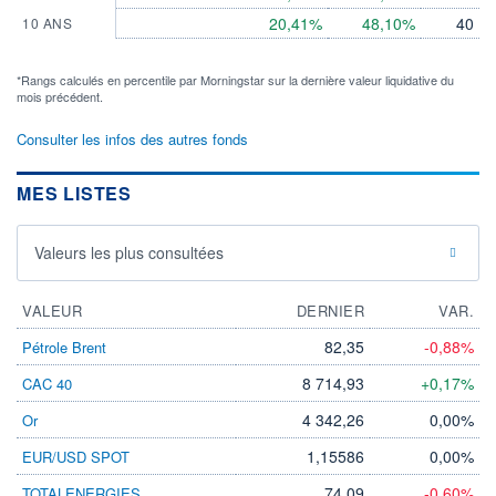
20,41%
48,10%
40
10 ANS
*Rangs calculés en percentile par Morningstar sur la dernière valeur liquidative du
mois précédent.
Consulter les infos des autres fonds
MES LISTES
Valeurs les plus consultées
VALEUR
DERNIER
VAR.
82,35
-0,88%
Pétrole Brent
8 714,93
+0,17%
CAC 40
4 342,26
0,00%
Or
1,15586
0,00%
EUR/USD SPOT
74,09
-0,60%
TOTALENERGIES