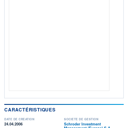
ACTIF NET (EUR)
121M / 31.07.26
NOTATION MORNINGSTAR ⁽¹⁾
RISQUE DU FONDS (SRI)
3
/7
+ PORTEFEUILLE
+ LISTE
CARACTÉRISTIQUES
DATE DE CRÉATION
SOCIÉTÉ DE GESTION
24.04.2006
Schroder Investment
Management (Europe) S.A.