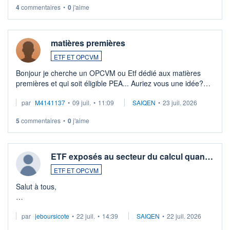
4
commentaires
•
0
j'aime
matières premières
ETF ET OPCVM
Bonjour je cherche un OPCVM ou Etf dédié aux matières
premières et qui soit éligible PEA... Auriez vous une idée?
Merci de vos conseils
par
M4141137
•
09 juil.
•
11:09
SAIQEN
•
23 juil. 2026
5
commentaires
•
0
j'aime
ETF exposés au secteur du calcul quan…
ETF ET OPCVM
Salut à tous,
Je cherche à investir sur le secteur du calcul quantique, mais
par
jeboursicote
•
22 juil.
•
14:39
SAIQEN
•
22 juil. 2026
via un ETF plutôt que des actions individuelles.