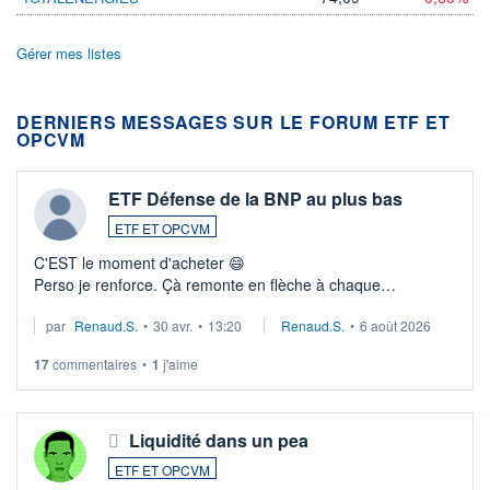
Gérer mes listes
DERNIERS MESSAGES SUR LE FORUM ETF ET
OPCVM
ETF Défense de la BNP au plus bas
ETF ET OPCVM
C'EST le moment d'acheter 😄​
Perso je renforce. Çà remonte en flèche à chaque
suspission d'accord dans.la guerre du moyen-orient.
par
Renaud.S.
•
30 avr.
•
13:20
Renaud.S.
•
6 août 2026
Investissement long terme tip top pour sa retraite.
LU3 ...
17
commentaires
•
1
j'aime
Liquidité dans un pea
ETF ET OPCVM