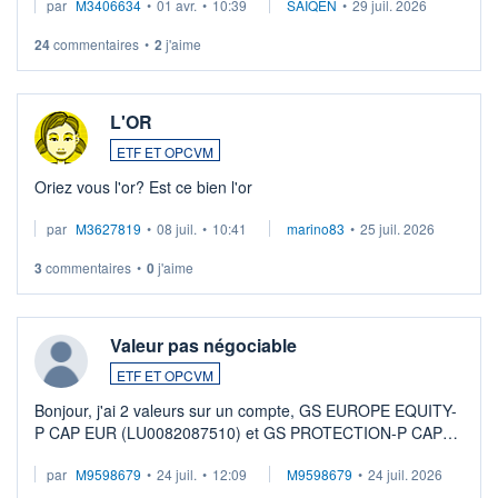
par
M3406634
•
01 avr.
•
10:39
SAIQEN
•
29 juil. 2026
24
commentaires
•
2
j'aime
L'OR
ETF ET OPCVM
Oriez vous l'or? Est ce bien l'or
par
M3627819
•
08 juil.
•
10:41
marino83
•
25 juil. 2026
3
commentaires
•
0
j'aime
Valeur pas négociable
ETF ET OPCVM
Bonjour, j'ai 2 valeurs sur un compte, GS EUROPE EQUITY-
P CAP EUR (LU0082087510) et GS PROTECTION-P CAP
EUR (LU0546913194), que je souhaite vendre. Lorsque je
par
M9598679
•
24 juil.
•
12:09
M9598679
•
24 juil. 2026
veux procéder à la vente, on me signale ...