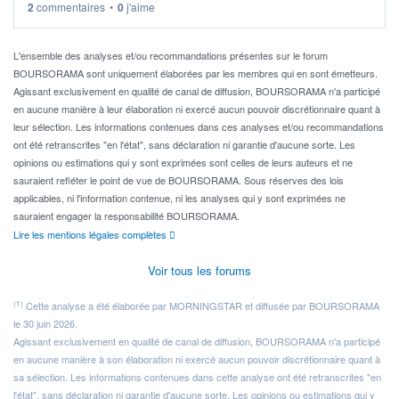
2
commentaires
•
0
j'aime
Idéalement, je voudrais qu'il soit éligible au PEA.
Pour l' ...
L'ensemble des analyses et/ou recommandations présentes sur le forum
BOURSORAMA sont uniquement élaborées par les membres qui en sont émetteurs.
Agissant exclusivement en qualité de canal de diffusion, BOURSORAMA n'a participé
en aucune manière à leur élaboration ni exercé aucun pouvoir discrétionnaire quant à
leur sélection. Les informations contenues dans ces analyses et/ou recommandations
ont été retranscrites "en l'état", sans déclaration ni garantie d'aucune sorte. Les
opinions ou estimations qui y sont exprimées sont celles de leurs auteurs et ne
sauraient refléter le point de vue de BOURSORAMA. Sous réserves des lois
applicables, ni l'information contenue, ni les analyses qui y sont exprimées ne
sauraient engager la responsabilité BOURSORAMA.
Lire les mentions légales complètes
Voir tous les forums
(1)
Cette analyse a été élaborée par MORNINGSTAR et diffusée par BOURSORAMA
le 30 juin 2026.
Agissant exclusivement en qualité de canal de diffusion, BOURSORAMA n'a participé
en aucune manière à son élaboration ni exercé aucun pouvoir discrétionnaire quant à
sa sélection. Les informations contenues dans cette analyse ont été retranscrites "en
l'état", sans déclaration ni garantie d'aucune sorte. Les opinions ou estimations qui y