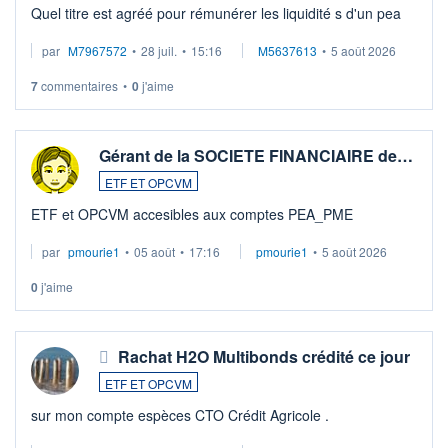
Quel titre est agréé pour rémunérer les liquidité s d'un pea
par
M7967572
•
28 juil.
•
15:16
M5637613
•
5 août 2026
7
commentaires
•
0
j'aime
Gérant de la SOCIETE FINANCIAIRE de…
ETF ET OPCVM
ETF et OPCVM accesibles aux comptes PEA_PME
par
pmourie1
•
05 août
•
17:16
pmourie1
•
5 août 2026
0
j'aime
Rachat H2O Multibonds crédité ce jour
ETF ET OPCVM
sur mon compte espèces CTO Crédit Agricole .