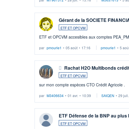
Gérant de la SOCIETE FINANC
ETF ET OPCVM
ETF et OPCVM accesibles aux comptes PEA_P
par
pmourie1
•
05 août
•
17:16
pmourie1
•
5 aoû
Rachat H2O Multibonds crédit
ETF ET OPCVM
sur mon compte espèces CTO Crédit Agricole .
par
M3406634
•
01 avr.
•
10:39
SAIQEN
•
29 juil
ETF Défense de la BNP au plus
ETF ET OPCVM