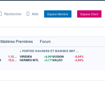
Rechercher
Aide
Espace Membre
Espace Client
Matières Premières
Forum
+ FORTES HAUSSES ET BAISSES SBF 120
D
1,1520
$US
VIRIDIEN
+6,99%
VUSION
-5,04%
X
15,57
$US
HERMES INTL
+5,17%
VALEO
-3,55%