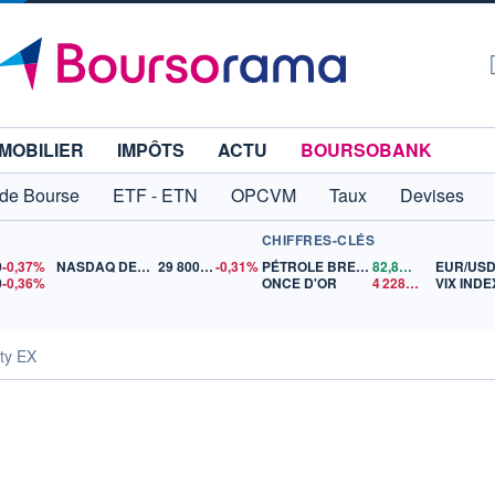
MOBILIER
IMPÔTS
ACTU
BOURSOBANK
 de Bourse
ETF - ETN
OPCVM
Taux
Devises
CHIFFRES-CLÉS
0
-0,37%
NASDAQ DEC26
29 800,00
-0,31%
PÉTROLE BRENT
82,86
$US
EUR/US
0
-0,36%
ONCE D'OR
4 228,21
$US
VIX INDE
ty EX