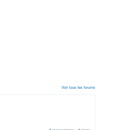
Voir tous les forums
7
commentaires
•
0
j'aime