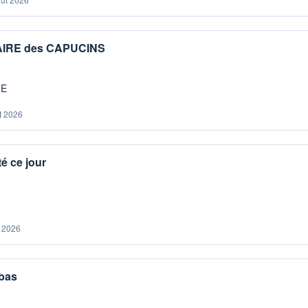
IAIRE des CAPUCINS
ME
t 2026
é ce jour
. 2026
 bas