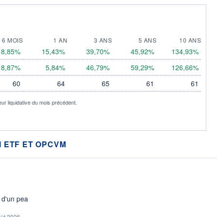
6 MOIS
1 AN
3 ANS
5 ANS
10 ANS
8,85%
15,43%
39,70%
45,92%
134,93%
8,87%
5,84%
46,79%
59,29%
126,66%
60
64
65
61
61
eur liquidative du mois précédent.
 ETF ET OPCVM
s d'un pea
oût 2026