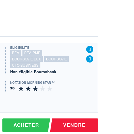
ÉLIGIBILITÉ
PEA
PEA-PME
BOURSOVIE LUX
BOURSOVIE
CTO BUSINESS
Non éligible Boursobank
NOTATION MORNINGSTAR ⁽¹⁾
ACHETER
VENDRE