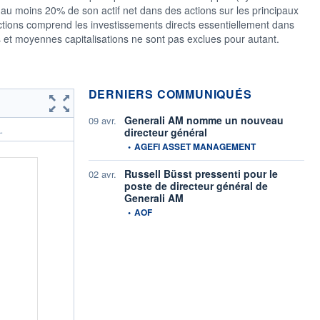
u moins 20% de son actif net dans des actions sur les principaux
tions comprend les investissements directs essentiellement dans
s et moyennes capitalisations ne sont pas exclues pour autant.
DERNIERS COMMUNIQUÉS
Generali AM nomme un nouveau
09 avr.
directeur général
.
information fournie par
•
AGEFI ASSET MANAGEMENT
Russell Büsst pressenti pour le
02 avr.
poste de directeur général de
Generali AM
information fournie par
•
AOF