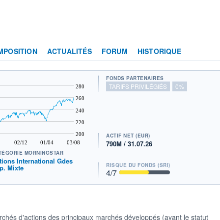
MPOSITION
ACTUALITÉS
FORUM
HISTORIQUE
FONDS PARTENAIRES
TARIFS PRIVILÉGIÉS
0%
280
260
240
220
200
ACTIF NET (EUR)
790M / 31.07.26
02/12
01/04
03/08
TÉGORIE MORNINGSTAR
tions International Gdes
RISQUE DU FONDS (SRI)
p. Mixte
4
/7
rchés d'actions des principaux marchés développés (ayant le statut