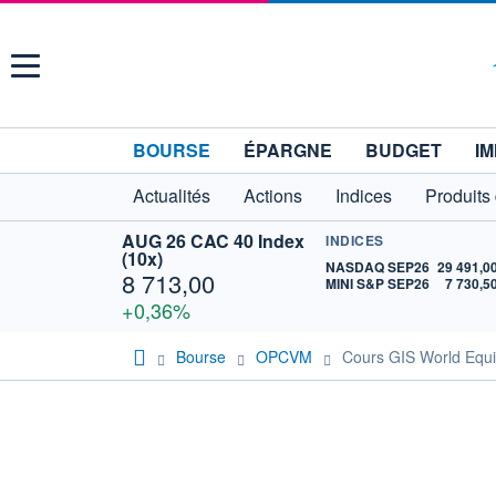
Menu
BOURSE
ÉPARGNE
BUDGET
IM
Actualités
Actions
Indices
Produits
AUG 26 CAC 40 Index
INDICES
(10x)
NASDAQ SEP26
29 491,0
8 713,00
MINI S&P SEP26
7 730,5
+0,36%
Bourse
OPCVM
Cours GIS World Equi