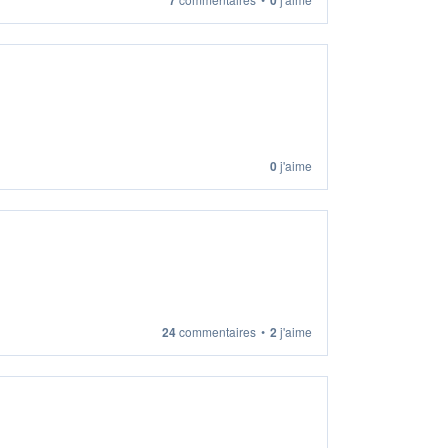
0
j'aime
24
commentaires
•
2
j'aime