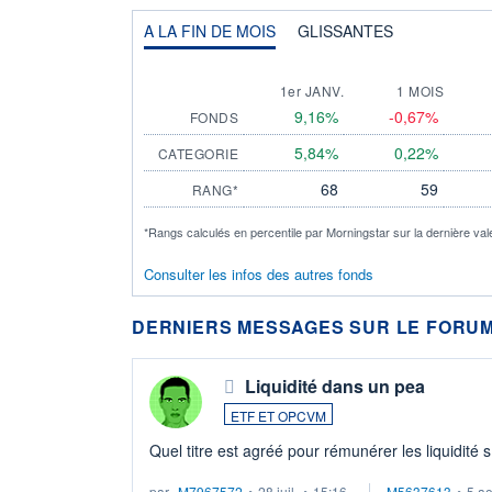
A LA FIN DE MOIS
GLISSANTES
1er JANV.
1 MOIS
9,16%
-0,67%
FONDS
5,84%
0,22%
CATEGORIE
68
59
RANG*
*Rangs calculés en percentile par Morningstar sur la dernière val
Consulter les infos des autres fonds
DERNIERS MESSAGES SUR LE FORUM
Liquidité dans un pea
ETF ET OPCVM
Quel titre est agréé pour rémunérer les liquidité 
par
M7967572
•
28 juil.
•
15:16
M5637613
•
5 a